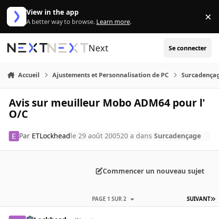
Aller au contenu
View in the app
×
Di
A better way to browse.
Learn more
.
Next
Se connecter
Accueil
Ajustements et Personnalisation de PC
Surcadença
Avis sur meuilleur Mobo ADM64 pour l'
O/C
Par
ETLockhead
le 29 août 2005
20 a
dans
Surcadençage
Commencer un nouveau sujet
PAGE 1 SUR 2
SUIVANT