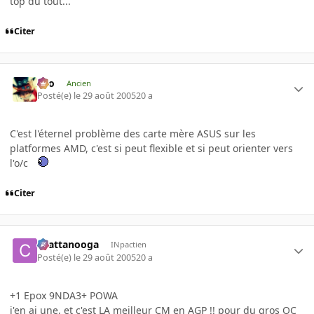
top du tout...
Citer
eYo
Ancien
Posté(e)
le 29 août 2005
20 a
C'est l'éternel problème des carte mère ASUS sur les
platformes AMD, c'est si peut flexible et si peut orienter vers
l'o/c
Citer
chattanooga
INpactien
Posté(e)
le 29 août 2005
20 a
+1 Epox 9NDA3+ POWA
j'en ai une, et c'est LA meilleur CM en AGP !! pour du gros OC