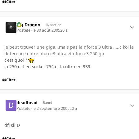
Citer
Big Dragon
INpactien
Posté(e)
le 30 août 2005
20 a
je peut trouver une giga...mais pas la nforce 3 ultra .....c koi la
difference entre nforce3 ultra et nforce3 250 gb
c'est quoi ?
la 250 est en socket 754 et la ultra en 939
Citer
deadhead
Banni
Posté(e)
le 2 septembre 2005
20 a
dfi sli D
Citer