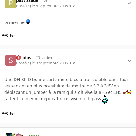
pastissade
Banni
Posté(e)
le 8 septembre 2005
20 a
la mienne
Citer
Solidus
INpactien
Posté(e)
le 8 septembre 2005
20 a
Une DFI Sli-D bonne carte mère bios ultra réglable dans tous
les sens et en plus possibilité de mettre de 3.2 à 3.6V en
déplacant un jumper à la ram qui a dit vive la BH5 et CH5
J'attent la mienne depuis 1 mois vive multepass
Citer
eYo
Ancien