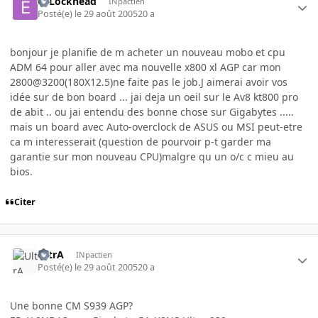
ETLockhead
INpactien
Posté(e)
le 29 août 2005
20 a
bonjour je planifie de m acheter un nouveau mobo et cpu
ADM 64 pour aller avec ma nouvelle x800 xl AGP car mon
2800@3200(180X12.5)ne faite pas le job.J aimerai avoir vos
idée sur de bon board ... jai deja un oeil sur le Av8 kt800 pro
de abit .. ou jai entendu des bonne chose sur Gigabytes .....
mais un board avec Auto-overclock de ASUS ou MSI peut-etre
ca m interesserait (question de pourvoir p-t garder ma
garantie sur mon nouveau CPU)malgre qu un o/c c mieu au
bios.
Citer
UltrA
INpactien
Posté(e)
le 29 août 2005
20 a
Une bonne CM S939 AGP?