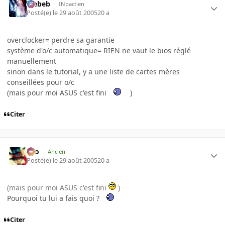
Trebeb
INpactien
Posté(e)
le 29 août 2005
20 a
overclocker= perdre sa garantie
système d'o/c automatique= RIEN ne vaut le bios réglé
manuellement
sinon dans le tutorial, y a une liste de cartes mères
conseillées pour o/c
(mais pour moi ASUS c'est fini
)
Citer
eYo
Ancien
Posté(e)
le 29 août 2005
20 a
(mais pour moi ASUS c'est fini
)
Pourquoi tu lui a fais quoi ?
Citer