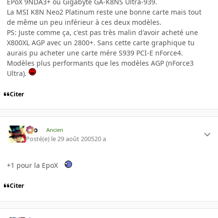
EPoX 9NDA3+ ou Gigabyte GA-K8NS Ultra-939.
La MSI K8N Neo2 Platinum reste une bonne carte mais tout
de même un peu inférieur à ces deux modèles.
PS: Juste comme ça, c'est pas très malin d'avoir acheté une
X800XL AGP avec un 2800+. Sans cette carte graphique tu
aurais pu acheter une carte mére S939 PCI-E nForce4.
Modèles plus performants que les modèles AGP (nForce3
Ultra).
Citer
eYo
Ancien
Posté(e)
le 29 août 2005
20 a
+1 pour la EpoX
Citer