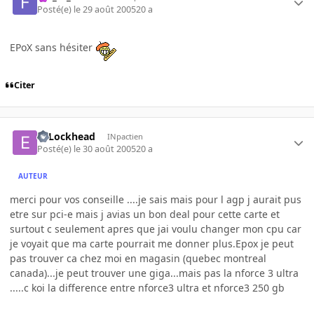
Posté(e)
le 29 août 2005
20 a
EPoX sans hésiter
Citer
ETLockhead
INpactien
Posté(e)
le 30 août 2005
20 a
AUTEUR
merci pour vos conseille ....je sais mais pour l agp j aurait pus
etre sur pci-e mais j avias un bon deal pour cette carte et
surtout c seulement apres que jai voulu changer mon cpu car
je voyait que ma carte pourrait me donner plus.Epox je peut
pas trouver ca chez moi en magasin (quebec montreal
canada)...je peut trouver une giga...mais pas la nforce 3 ultra
.....c koi la difference entre nforce3 ultra et nforce3 250 gb