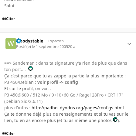
Salut.
Citer
woodystable
INpactien
Posté(e)
le 1 septembre 2005
20 a
==> Sandeman : dans ta signature y'a rien de plus que dans
ton post....
Ça c'est parce que tu as zappé la partie la plus importante :
P3 450/Debian :
voir profil -> config
Et sur le profil, on voit :
P3 450@600 / 512 Mo / 9+10+60 Go / Rage128Pro / CRT 17"
(Debian Sid/2.6.11)
plus d'infos :
http://padbol.dyndns.org/pages/configs.html
Ça te donnne déjà plus de renseignements et si tu vas sur le
lien, tu en as encore plus (et tu as même une photos
).
Citer