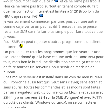
==> schtroumpf : rien que ca ?
et ca ne rame pas trop ?!
Non ça ne rame pas trop surtout en tenant compte du fait
que ma connection internet est limitée à 512K (trop loin du
NRA d'apres mon FAI)
Je vais surement commencer par une, puis voir une autre,
comme ca je verrai un peu les différences ; mais je pense
rester sur SME car m'a l'air plus simple pour faire tout ce que
je veux.
Pour SME, on peut rajouter d'autres progs, comme un client
bittorent
On peut ajouter tous les programmes que l'on veux sur une
SME etant donné que la base est une RedHat. Donc RPM pour
tous, mais bon le but d'une distribution comme ça n'est pas
de faire tourner un serveur X pour servir de machine de
bureau.
Chez moi le serveur est installé dans un coin de mon bureau
ou il ronronne aussi fort qu'il veut sans clavier, sans ecran et
sans souris. Toutes les commandes et les modifs sont faites
par un navigateur web (IE ou FireFox ou Mozilla) et aussi avec
SSH (il y a un serveur SSH sur la SME d'origine) et avec PuTTY
du coté des clients (Windows ou Linux), on se connecte en
mode console.