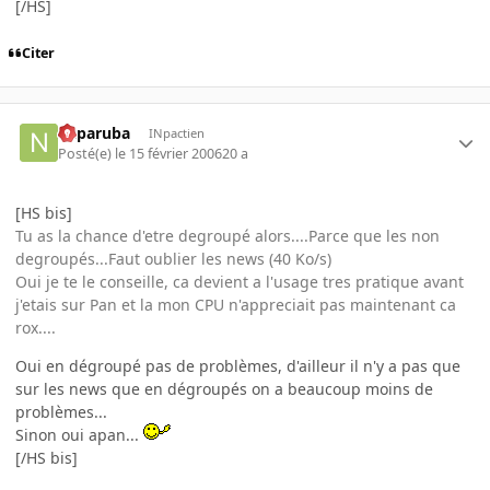
[/HS]
Citer
naparuba
INpactien
Posté(e)
le 15 février 2006
20 a
[HS bis]
Tu as la chance d'etre degroupé alors....Parce que les non
degroupés...Faut oublier les news (40 Ko/s)
Oui je te le conseille, ca devient a l'usage tres pratique avant
j'etais sur Pan et la mon CPU n'appreciait pas maintenant ca
rox....
Oui en dégroupé pas de problèmes, d'ailleur il n'y a pas que
sur les news que en dégroupés on a beaucoup moins de
problèmes...
Sinon oui apan...
[/HS bis]