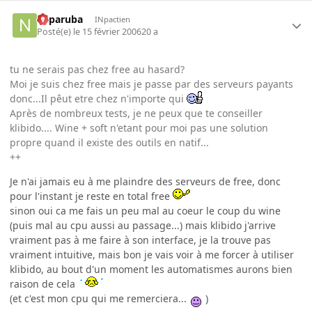
naparuba
INpactien
Posté(e)
le 15 février 2006
20 a
tu ne serais pas chez free au hasard?
Moi je suis chez free mais je passe par des serveurs payants
donc...Il pêut etre chez n'importe qui
Après de nombreux tests, je ne peux que te conseiller
klibido.... Wine + soft n'etant pour moi pas une solution
propre quand il existe des outils en natif...
++
Je n'ai jamais eu à me plaindre des serveurs de free, donc
pour l'instant je reste en total free
sinon oui ca me fais un peu mal au coeur le coup du wine
(puis mal au cpu aussi au passage...) mais klibido j'arrive
vraiment pas à me faire à son interface, je la trouve pas
vraiment intuitive, mais bon je vais voir à me forcer à utiliser
klibido, au bout d'un moment les automatismes aurons bien
raison de cela
(et c'est mon cpu qui me remerciera...
)