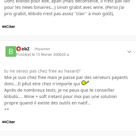
Donc klibido pour kde, apan (mais déconseillé, il n'est pas fait
pour les news binaires...) sinon grabit avec wine. (Perso j'ai
pris grabit, klibido n'est pas assez "clair" à mon goût).
Citer
BoobZ
INpactien
Posté(e)
le 15 février 2006
20 a
tu ne serais pas chez free au hasard?
Moi je suis chez free mais je passe par des serveurs payants
donc...Il pêut etre chez n'importe qui
Après de nombreux tests, je ne peux que te conseiller
klibido.... Wine + soft n'etant pour moi pas une solution
propre quand il existe des outils en natif...
++
Citer