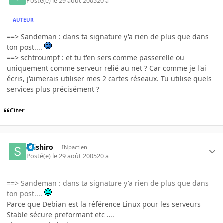
Posté(e)
le 29 août 2005
20 a
AUTEUR
==> Sandeman : dans ta signature y'a rien de plus que dans
ton post....
==> schtroumpf : et tu t'en sers comme passerelle ou
uniquement comme serveur relié au net ? Car comme je l'ai
écris, j'aimerais utiliser mes 2 cartes réseaux. Tu utilise quels
services plus précisément ?
Citer
seishiro
INpactien
Posté(e)
le 29 août 2005
20 a
==> Sandeman : dans ta signature y'a rien de plus que dans
ton post....
Parce que Debian est la référence Linux pour les serveurs
Stable sécure preformant etc ....