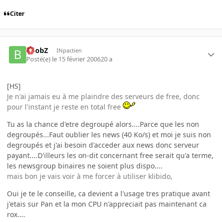
Citer
BoobZ
INpactien
Posté(e)
le 15 février 2006
20 a
[HS]
Je n'ai jamais eu à me plaindre des serveurs de free, donc
pour l'instant je reste en total free
Tu as la chance d'etre degroupé alors....Parce que les non
degroupés...Faut oublier les news (40 Ko/s) et moi je suis non
degroupés et j'ai besoin d'acceder aux news donc serveur
payant....D'illeurs les on-dit concernant free serait qu'a terme,
les newsgroup binaires ne soient plus dispo....
mais bon je vais voir à me forcer à utiliser klibido,
Oui je te le conseille, ca devient a l'usage tres pratique avant
j'etais sur Pan et la mon CPU n'appreciait pas maintenant ca
rox....