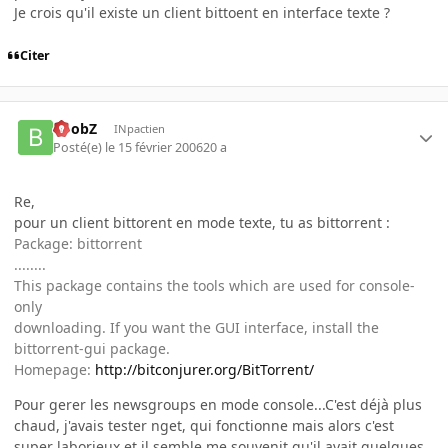
Je crois qu'il existe un client bittoent en interface texte ?
Citer
BoobZ
INpactien
Posté(e)
le 15 février 2006
20 a
Re,
pour un client bittorent en mode texte, tu as bittorrent :
Package: bittorrent
........
This package contains the tools which are used for console-
only
downloading. If you want the GUI interface, install the
bittorrent-gui package.
Homepage:
http://bitconjurer.org/BitTorrent/
Pour gerer les newsgroups en mode console...C'est déjà plus
chaud, j'avais tester nget, qui fonctionne mais alors c'est
super laborieux et il semble me souvenit qu'il avait quelques