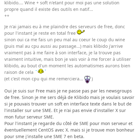
klibido.... Wine + soft n'etant pour moi pas une solution
propre quand il existe des outils en natif...
++
Je n'ai jamais eu à me plaindre des serveurs de free, donc
pour l'instant je reste en total free
sinon oui ca me fais un peu mal au coeur le coup du wine
(puis mal au cpu aussi au passage...) mais klibido j'arrive
vraiment pas à me faire à son interface, je la trouve pas
vraiment intuitive, mais bon je vais voir à me forcer à utiliser
klibido, au bout d'un moment les automatismes aurons bien
raison de cela
(et c'est mon cpu qui me remerciera...
)
Oui je suis sur Free mais je ne passe pas par les newsgroups
de free. Sinon je me sers déjà de Klibido mais je voulais savoir
si je pouvais trouver un soft en interface texte dans le but de
l'installer sur une SME. Et je n'ai pas envie d'installer X sur
mon futur serveur SME.
Pour l'instant je regarde du côté de SME pour mon serveur et
éventuellement CentOS avec X. mais si je trouve mon bonheur
pour sme j'installe une SME 7 en beta.