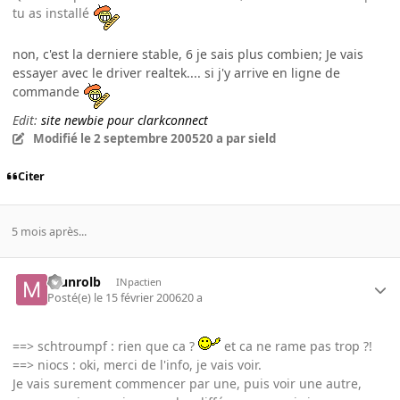
tu as installé
non, c'est la derniere stable, 6 je sais plus combien; Je vais
essayer avec le driver realtek.... si j'y arrive en ligne de
commande
Edit:
site newbie pour clarkconnect
Modifié
le 2 septembre 2005
20 a
par sield
Citer
5 mois après...
munrolb
INpactien
Posté(e)
le 15 février 2006
20 a
==> schtroumpf : rien que ca ?
et ca ne rame pas trop ?!
==> niocs : oki, merci de l'info, je vais voir.
Je vais surement commencer par une, puis voir une autre,