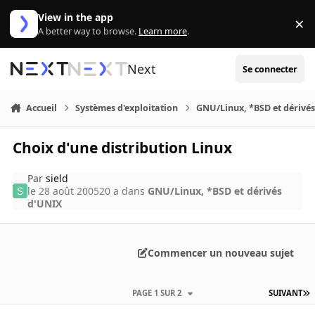
Aller au contenu
View in the app
×
Di
A better way to browse.
Learn more
.
Next
Se connecter
Accueil
Systèmes d'exploitation
GNU/Linux, *BSD et dérivé
Choix d'une distribution Linux
Par
sield
le 28 août 2005
20 a
dans
GNU/Linux, *BSD et dérivés
d'UNIX
Commencer un nouveau sujet
PAGE 1 SUR 2
SUIVANT