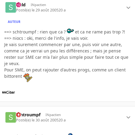
sield
INpactien
Posté(e)
le 29 août 2005
20 a
AUTEUR
==> schtroumpf : rien que ca ?
et ca ne rame pas trop ?!
==> niocs : oki, merci de l'info, je vais voir.
Je vais surement commencer par une, puis voir une autre,
comme ca je verrai un peu les différences ; mais je pense
rester sur SME car m'a l'air plus simple pour faire tout ce que
je veux.
Pour SME, on peut rajouter d'autres progs, comme un client
bittorent
Citer
schtroumpf
INpactien
Posté(e)
le 30 août 2005
20 a