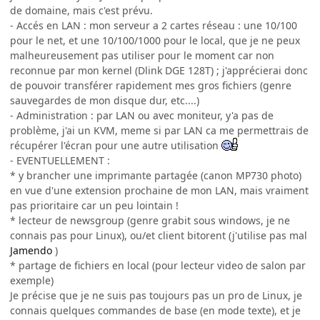
de domaine, mais c'est prévu.
- Accés en LAN : mon serveur a 2 cartes réseau : une 10/100
pour le net, et une 10/100/1000 pour le local, que je ne peux
malheureusement pas utiliser pour le moment car non
reconnue par mon kernel (Dlink DGE 128T) ; j'apprécierai donc
de pouvoir transférer rapidement mes gros fichiers (genre
sauvegardes de mon disque dur, etc....)
- Administration : par LAN ou avec moniteur, y'a pas de
problème, j'ai un KVM, meme si par LAN ca me permettrais de
récupérer l'écran pour une autre utilisation
- EVENTUELLEMENT :
* y brancher une imprimante partagée (canon MP730 photo)
en vue d'une extension prochaine de mon LAN, mais vraiment
pas prioritaire car un peu lointain !
* lecteur de newsgroup (genre grabit sous windows, je ne
connais pas pour Linux), ou/et client bitorent (j'utilise pas mal
Jamendo
)
* partage de fichiers en local (pour lecteur video de salon par
exemple)
Je précise que je ne suis pas toujours pas un pro de Linux, je
connais quelques commandes de base (en mode texte), et je