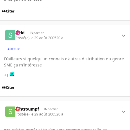
Citer
sield
INpactien
Posté(e)
le 29 août 2005
20 a
AUTEUR
D'ailleurs si quelqu'un connais d'autres distribution du genre
SME ça m'intéresse
+1
Citer
schtroumpf
INpactien
Posté(e)
le 29 août 2005
20 a
==> schtroumpf : et tu t'en sers comme passerelle ou