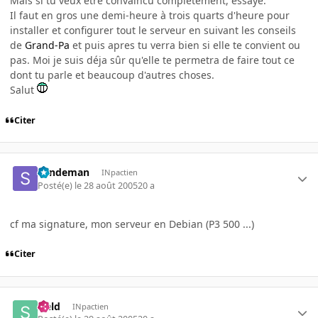
Mais si tu veux être convaincu complètement, essaye.
Il faut en gros une demi-heure à trois quarts d'heure pour
installer et configurer tout le serveur en suivant les conseils
de
Grand-Pa
et puis apres tu verra bien si elle te convient ou
pas. Moi je suis déja sûr qu'elle te permetra de faire tout ce
dont tu parle et beaucoup d'autres choses.
Salut
Citer
Sandeman
INpactien
Posté(e)
le 28 août 2005
20 a
cf ma signature, mon serveur en Debian (P3 500 ...)
Citer
sield
INpactien