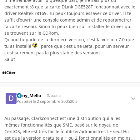
Il me semble avoir lu quelque part, je ne sais plus ou
exactement :8 que ta carte DLink DGE528T fonctionnait avec le
driver Realtek r8169. Tu peux toujours essayer ce driver. Il te
suffit d'ouvrir une console comme admin et de reparametrer
ta carte réseau. Sinon tu peux bien sûr installer le driver qui
se trouvent sur le CDRom.
Quand tu parle de la derniere version, c'est la version 7.0 que
tu as installé
, parce que c'est une Beta, pour un serveur
c'est surement pas la plus stable des versions.
Salut
Citer
Dany_Mello
INpactien
Posté(e)
le 2 septembre 2005
20 a
Au passage, Clarkconnect est une distribution qui a les
mêmes fonctionnalités que SME, basé sur le noyau de
CentOS, elle est très facile à utiliser/administrer. LE seul Hic
est que la version gratuite a 1 ou 2 fonctionnalités en moins,