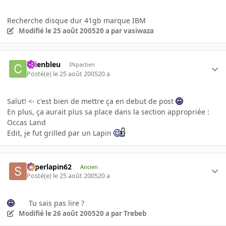
Recherche disque dur 41gb marque IBM
Modifié
le 25 août 2005
20 a
par vasiwaza
chienbleu
INpactien
Posté(e)
le 25 août 2005
20 a
Salut! <- c'est bien de mettre ça en debut de post
En plus, ça aurait plus sa place dans la section appropriée :
Occas Land
Edit, je fut grilled par un Lapin
superlapin62
Ancien
Posté(e)
le 25 août 2005
20 a
Tu sais pas lire ?
Modifié
le 26 août 2005
20 a
par Trebeb