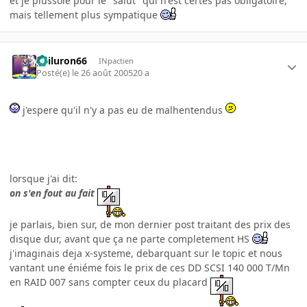
et je plussoie pour le "salut" qui n'est certes pas obligatoire,
mais tellement plus sympatique
gailuron66
INpactien
Posté(e)
le 26 août 2005
20 a
j'espere qu'il n'y a pas eu de malhentendus
lorsque j'ai dit:
on s'en fout au fait
je parlais, bien sur, de mon dernier post traitant des prix des
disque dur, avant que ça ne parte completement HS
j'imaginais deja x-systeme, debarquant sur le topic et nous
vantant une éniéme fois le prix de ces DD SCSI 140 000 T/Mn
en RAID 007 sans compter ceux du placard