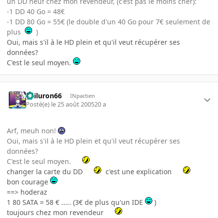
un DD neuf chez mon revendeur, (c'est pas le moins cher):
-1 DD 40 Go = 48€
-1 DD 80 Go = 55€ (le double d'un 40 Go pour 7€ seulement de
plus
)
Oui, mais s'il à le HD plein et qu'il veut récupérer ses
données?
C'est le seul moyen.
gailuron66
INpactien
Posté(e)
le 25 août 2005
20 a
Arf, meuh non!
Oui, mais s'il à le HD plein et qu'il veut récupérer ses
données?
C'est le seul moyen.
changer la carte du DD
c'est une explication
bon courage
==> hoderaz
1 80 SATA = 58 € ..... (3€ de plus qu'un IDE
)
toujours chez mon revendeur