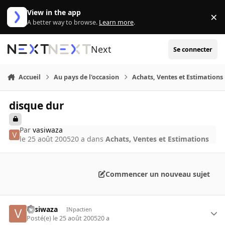
Aller au contenu
View in the app
×
Di
A better way to browse.
Learn more
.
Next
Se connecter
Accueil
Au pays de l'occasion
Achats, Ventes et Estimations
disque dur
Par
vasiwaza
le 25 août 2005
20 a
dans
Achats, Ventes et Estimations
Commencer un nouveau sujet
vasiwaza
INpactien
Posté(e)
le 25 août 2005
20 a