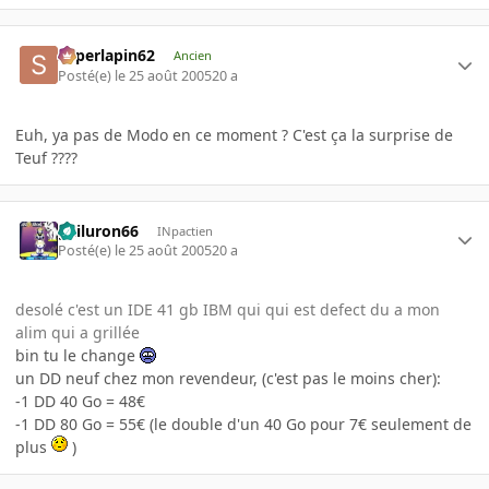
superlapin62
Ancien
Posté(e)
le 25 août 2005
20 a
Euh, ya pas de Modo en ce moment ? C'est ça la surprise de
Teuf ????
gailuron66
INpactien
Posté(e)
le 25 août 2005
20 a
desolé c'est un IDE 41 gb IBM qui qui est defect du a mon
alim qui a grillée
bin tu le change
un DD neuf chez mon revendeur, (c'est pas le moins cher):
-1 DD 40 Go = 48€
-1 DD 80 Go = 55€ (le double d'un 40 Go pour 7€ seulement de
plus
)