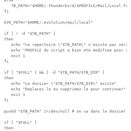
else

   TB_PATH="$HOME/.thunderbird/$PROFILE/Mail/Local Fold
fi

EVO_PATH="$HOME/.evolution/mail/local"

if [ ! -d "$TB_PATH" ]

then

   echo "Le repertoire \"$TB_PATH\" n'existe pas verif
   echo "PROFILE du script a bien ete modifiee pour vot
   exit 1

fi

if [ "$FULL" ] && [ -d "$TB_PATH/$TB_DIR" ]

then

   echo "Le dossier \"$TB_PATH/$TB_DIR\" existe"

   echo "Deplacez-le ou supprimez-le pour continuer"

   exit 1

fi

pushd "$TB_PATH" 1>/dev/null # on va dans le dossier de
if [ "$FULL" ]

then
