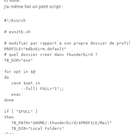
Et voilà!
J'ai même fait un petit script :
#!/bin/sh

# evo2tb.sh

# modifier par rapport à son propre dossier de profil

PROFILE="mdbxbirm.default"

# quel dossier creer dans thunderbird ?

TB_DIR="evo"

for opt in $@

do

   case $opt in

       --full) FULL="1";;

   esac

done

if [ "$FULL" ]

then

   TB_PATH="$HOME/.thunderbird/$PROFILE/Mail"

   TB_DIR="Local Folders"
