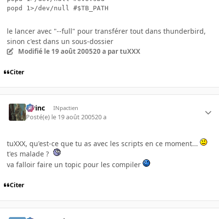
popd 1>/dev/null #$TB_PATH
le lancer avec "--full" pour transférer tout dans thunderbird,
sinon c'est dans un sous-dossier
Modifié
le 19 août 2005
20 a
par tuXXX
Citer
lorinc
INpactien
Posté(e)
le 19 août 2005
20 a
tuXXX, qu'est-ce que tu as avec les scripts en ce moment...
t'es malade ?
va falloir faire un topic pour les compiler
Citer