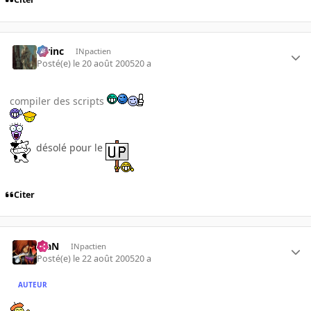
lorinc
INpactien
Posté(e)
le 20 août 2005
20 a
compiler des scripts
désolé pour le
Citer
KiaN
INpactien
Posté(e)
le 22 août 2005
20 a
AUTEUR