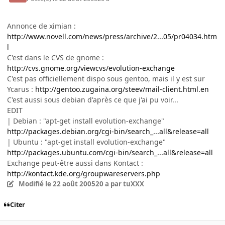
Annonce de ximian :
http://www.novell.com/news/press/archive/2...05/pr04034.htm
l
C'est dans le CVS de gnome :
http://cvs.gnome.org/viewcvs/evolution-exchange
C'est pas officiellement dispo sous gentoo, mais il y est sur
Ycarus :
http://gentoo.zugaina.org/steev/mail-client.html.en
C'est aussi sous debian d'après ce que j'ai pu voir...
EDIT
| Debian : "apt-get install evolution-exchange"
http://packages.debian.org/cgi-bin/search_...all&release=all
| Ubuntu : "apt-get install evolution-exchange"
http://packages.ubuntu.com/cgi-bin/search_...all&release=all
Exchange peut-être aussi dans Kontact :
http://kontact.kde.org/groupwareservers.php
Modifié
le 22 août 2005
20 a
par tuXXX
Citer