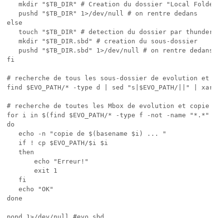
   mkdir "$TB_DIR" # Creation du dossier "Local Folders
   pushd "$TB_DIR" 1>/dev/null # on rentre dedans

else

   touch "$TB_DIR" # detection du dossier par thunderbi
   mkdir "$TB_DIR.sbd" # creation du sous-dossier

   pushd "$TB_DIR.sbd" 1>/dev/null # on rentre dedans

fi

# recherche de tous les sous-dossier de evolution et c
find $EVO_PATH/* -type d | sed "s|$EVO_PATH/||" | xargs
# recherche de toutes les Mbox de evolution et copie da
for i in $(find $EVO_PATH/* -type f -not -name "*.*" |
do

   echo -n "copie de $(basename $i) ... "

   if ! cp $EVO_PATH/$i $i

   then

       echo "Erreur!"

       exit 1

   fi

   echo "OK"

done

popd 1>/dev/null #evo.sbd
