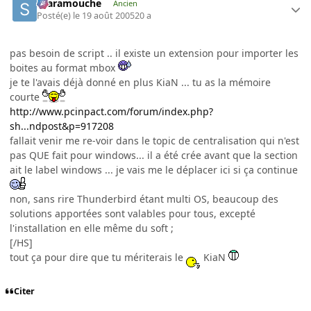
Scaramouche
Ancien
Posté(e)
le 19 août 2005
20 a
pas besoin de script .. il existe un extension pour importer les
boites au format mbox
je te l'avais déjà donné en plus KiaN ... tu as la mémoire
courte
http://www.pcinpact.com/forum/index.php?
sh...ndpost&p=917208
fallait venir me re-voir dans le topic de centralisation qui n'est
pas QUE fait pour windows... il a été crée avant que la section
ait le label windows ... je vais me le déplacer ici si ça continue
non, sans rire Thunderbird étant multi OS, beaucoup des
solutions apportées sont valables pour tous, excepté
l'installation en elle même du soft ;
[/HS]
tout ça pour dire que tu mériterais le
KiaN
Citer