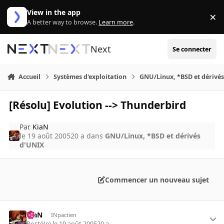
Aller au contenu
View in the app
×
Di
A better way to browse.
Learn more
.
Next
Se connecter
Accueil
Systèmes d'exploitation
GNU/Linux, *BSD et dérivé
[Résolu] Evolution --> Thunderbird
Par
KiaN
le 19 août 2005
20 a
dans
GNU/Linux, *BSD et dérivés
d'UNIX
Commencer un nouveau sujet
KiaN
INpactien
Posté(e)
le 19 août 2005
20 a