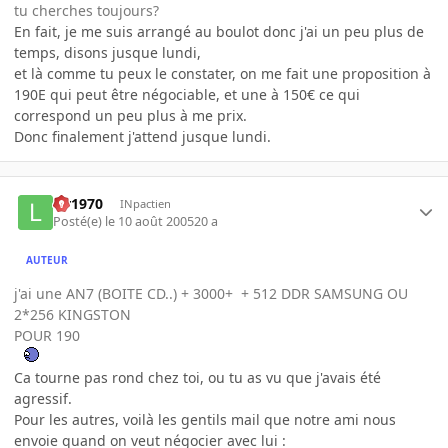
tu cherches toujours?
En fait, je me suis arrangé au boulot donc j'ai un peu plus de
temps, disons jusque lundi,
et là comme tu peux le constater, on me fait une proposition à
190E qui peut être négociable, et une à 150€ ce qui
correspond un peu plus à me prix.
Donc finalement j'attend jusque lundi.
lar1970
INpactien
Posté(e)
le 10 août 2005
20 a
AUTEUR
j'ai une AN7 (BOITE CD..) + 3000+ + 512 DDR SAMSUNG OU
2*256 KINGSTON
POUR 190
Ca tourne pas rond chez toi, ou tu as vu que j'avais été
agressif.
Pour les autres, voilà les gentils mail que notre ami nous
envoie quand on veut négocier avec lui :