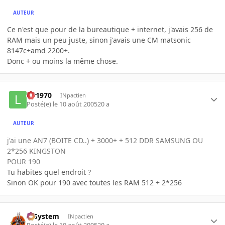
AUTEUR
Ce n'est que pour de la bureautique + internet, j'avais 256 de
RAM mais un peu juste, sinon j'avais une CM matsonic
8147c+amd 2200+.
Donc + ou moins la même chose.
lar1970
INpactien
Posté(e)
le 10 août 2005
20 a
AUTEUR
j'ai une AN7 (BOITE CD..) + 3000+ + 512 DDR SAMSUNG OU
2*256 KINGSTON
POUR 190
Tu habites quel endroit ?
Sinon OK pour 190 avec toutes les RAM 512 + 2*256
X-System
INpactien