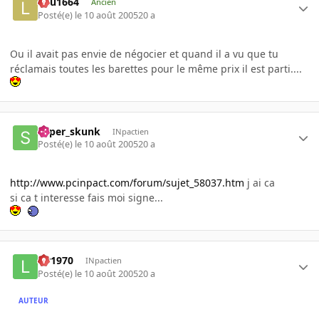
lulu1664
Ancien
Posté(e)
le 10 août 2005
20 a
Ou il avait pas envie de négocier et quand il a vu que tu
réclamais toutes les barettes pour le même prix il est parti....
super_skunk
INpactien
Posté(e)
le 10 août 2005
20 a
http://www.pcinpact.com/forum/sujet_58037.htm
j ai ca
si ca t interesse fais moi signe...
lar1970
INpactien
Posté(e)
le 10 août 2005
20 a
AUTEUR