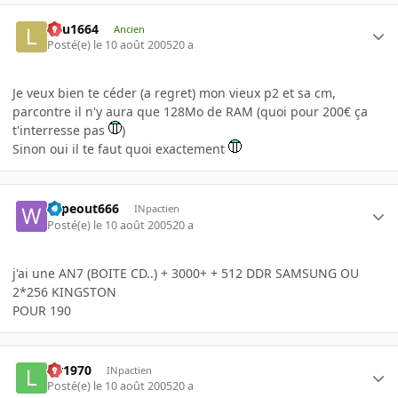
lulu1664
Ancien
Posté(e)
le 10 août 2005
20 a
Je veux bien te céder (a regret) mon vieux p2 et sa cm,
parcontre il n'y aura que 128Mo de RAM (quoi pour 200€ ça
t'interresse pas
)
Sinon oui il te faut quoi exactement
wipeout666
INpactien
Posté(e)
le 10 août 2005
20 a
j'ai une AN7 (BOITE CD..) + 3000+ + 512 DDR SAMSUNG OU
2*256 KINGSTON
POUR 190
lar1970
INpactien
Posté(e)
le 10 août 2005
20 a