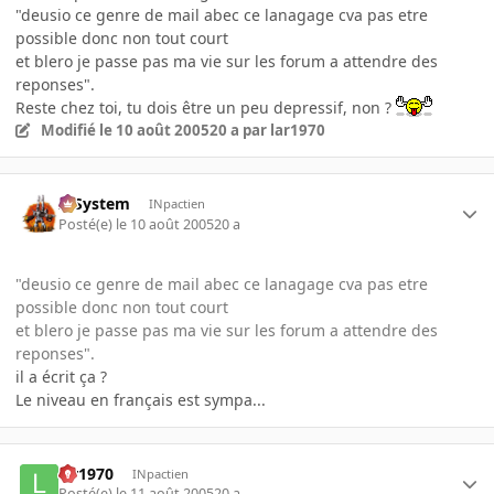
"deusio ce genre de mail abec ce lanagage cva pas etre
possible donc non tout court
et blero je passe pas ma vie sur les forum a attendre des
reponses".
Reste chez toi, tu dois être un peu depressif, non ?
Modifié
le 10 août 2005
20 a
par lar1970
X-System
INpactien
Posté(e)
le 10 août 2005
20 a
"deusio ce genre de mail abec ce lanagage cva pas etre
possible donc non tout court
et blero je passe pas ma vie sur les forum a attendre des
reponses".
il a écrit ça ?
Le niveau en français est sympa...
lar1970
INpactien
Posté(e)
le 11 août 2005
20 a