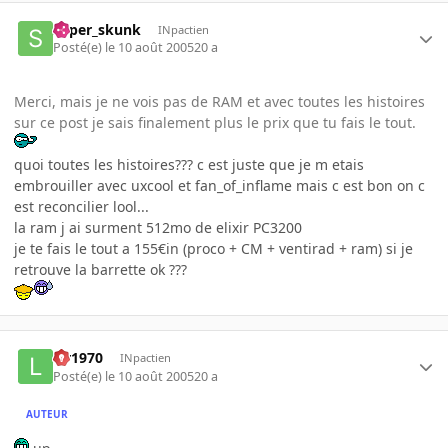
super_skunk
INpactien
Posté(e)
le 10 août 2005
20 a
Merci, mais je ne vois pas de RAM et avec toutes les histoires
sur ce post je sais finalement plus le prix que tu fais le tout.
quoi toutes les histoires??? c est juste que je m etais
embrouiller avec uxcool et fan_of_inflame mais c est bon on c
est reconcilier lool...
la ram j ai surment 512mo de elixir PC3200
je te fais le tout a 155€in (proco + CM + ventirad + ram) si je
retrouve la barrette ok ???
lar1970
INpactien
Posté(e)
le 10 août 2005
20 a
AUTEUR