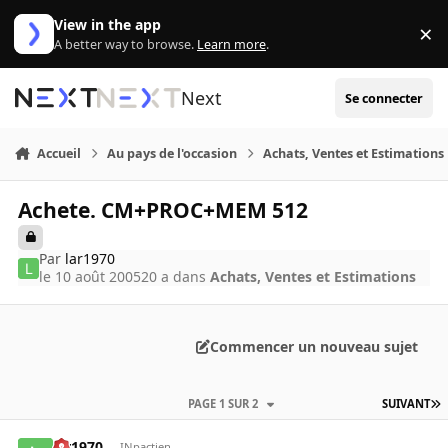
Aller au contenu
View in the app
×
Di
A better way to browse.
Learn more
.
Next
Se connecter
Accueil
Au pays de l'occasion
Achats, Ventes et Estimations
Achete. CM+PROC+MEM 512
Par
lar1970
le 10 août 2005
20 a
dans
Achats, Ventes et Estimations
Commencer un nouveau sujet
PAGE 1 SUR 2
SUIVANT
lar1970
INpactien