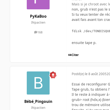
Mais si je chroot avec 
non, grub n'est pas le s
Si tu veux tenter de r
PyKaBoo
avait fais avant ton cr
INpactien
168
messages
ensuite tape p.
Citer
Posté(e)
le 8 août 2005
20
Essai de reconfigurer 
Tape grub, tu obtiens l
Il te reste à indiquer à
grub> root (hdx,x) (bie
Bébé_Pingouin
trou de mémoire utilises
INpactien
Ensuite, si tu veux que