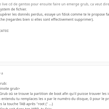
le live cd de gentoo pour ensuite faire un emerge grub, ca veut dir
ystem de fichier.
écupérer les donnés perdus, essaye un fdisk comme te le propose f
ache (regardes bien si elles sont effectivement supprimer).
 a
Grub:
'invite grub>
 Grub où se trouve la partition de boot afin qu'il puisse trouver les i
n entendu tu remplaces les x par le numéro du disque, 0 pour le prem
 la touche TAB après "root (" ...)
 Grub soit dans ton MBR, tu fais: