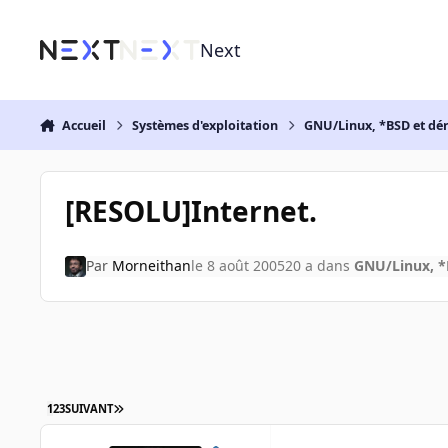
Aller au contenu
Next
Accueil
Systèmes d'exploitation
GNU/Linux, *BSD et dé
[RESOLU]Internet.
Par
Morneithan
le 8 août 2005
20 a
dans
GNU/Linux, *
1
2
3
SUIVANT