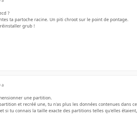
 a
ecd ?
ntes ta partoche racine. Un piti chroot sur le point de pontage.
réinstaller grub !
 a
imensionner une partition.
artition et recréé une, tu n'as plus les données contenues dans cett
 et si tu connais la taille exacte des partitions telles qu'elles éta