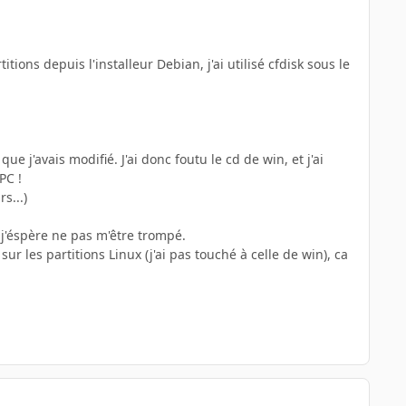
ons depuis l'installeur Debian, j'ai utilisé cfdisk sous le
e j'avais modifié. J'ai donc foutu le cd de win, et j'ai
PC !
s...)
x, j'éspère ne pas m'être trompé.
ur les partitions Linux (j'ai pas touché à celle de win), ca