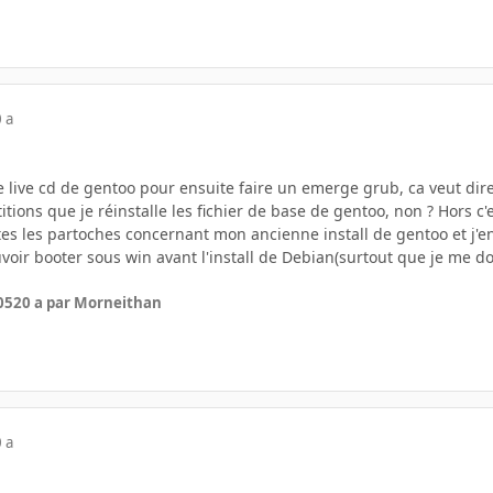
 a
le live cd de gentoo pour ensuite faire un emerge grub, ca veut dire
tions que je réinstalle les fichier de base de gentoo, non ? Hors c'e
tes les partoches concernant mon ancienne install de gentoo et j'en
voir booter sous win avant l'install de Debian(surtout que je me do
05
20 a
par Morneithan
 a