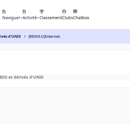
Naviguer
Activité
Classement
Clubs
Chatbox
rivés d'UNIX
[RESOLU]Internet.
BSD et dérivés d'UNIX