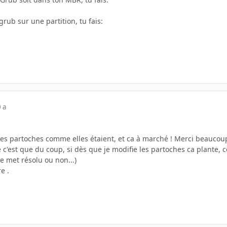
 grub sur une partition, tu fais:
 a
t mes partoches comme elles étaient, et ca à marché ! Merci beauco
 c'est que du coup, si dès que je modifie les partoches ca plante,
je met résolu ou non...)
e .