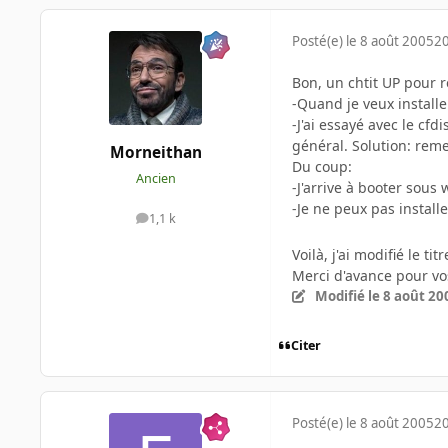
Posté(e)
le 8 août 2005
20
Bon, un chtit UP pour 
-Quand je veux installer
-J'ai essayé avec le cf
général. Solution: reme
Morneithan
Du coup:
Ancien
-J'arrive à booter sous
-Je ne peux pas installe
1,1 k
messages
Voilà, j'ai modifié le t
Merci d'avance pour vo
Modifié
le 8 août 20
Citer
Posté(e)
le 8 août 2005
20