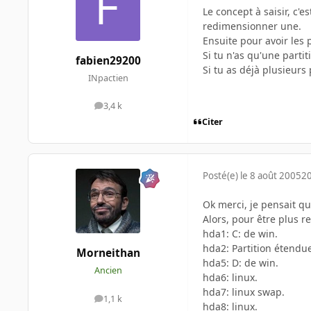
Le concept à saisir, c'
redimensionner une.
Ensuite pour avoir les
Si tu n'as qu'une parti
fabien29200
Si tu as déjà plusieurs 
INpactien
3,4 k
messages
Citer
Posté(e)
le 8 août 2005
20
Ok merci, je pensait qu
Alors, pour être plus 
hda1: C: de win.
hda2: Partition étendu
Morneithan
hda5: D: de win.
Ancien
hda6: linux.
hda7: linux swap.
1,1 k
messages
hda8: linux.