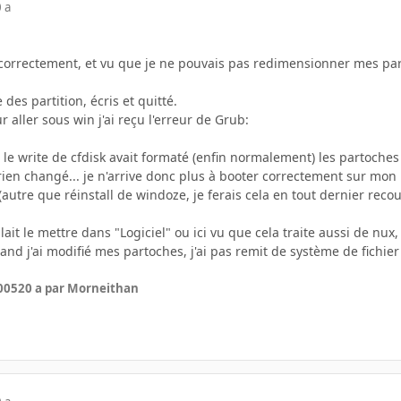
 a
 correctement, et vu que je ne pouvais pas redimensionner mes partiti
e des partition, écris et quitté.
 aller sous win j'ai reçu l'erreur de Grub:
le write de cfdisk avait formaté (enfin normalement) les partoches qu
ien changé... je n'arrive donc plus à booter correctement sur mon 
autre que réinstall de windoze, je ferais cela en tout dernier recour
fallait le mettre dans "Logiciel" ou ici vu que cela traite aussi de nu
nd j'ai modifié mes partoches, j'ai pas remit de système de fichier s
005
20 a
par Morneithan