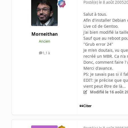
Posté(e)
le 8 août 2005
20
Salut à tous.
Afin d'installer Debian
Live cd de Gentoo.
j'ai bien modifié la taill
Morneithan
Sauf que au reboot pour
Ancien
"Grub error 24"
Je m'en doutais, vu que 
1,1 k
messages
recréé un MBR. Ca n'a r
Donc, comment faire ? (
Merci d'avance.
PS: Je savais pas si il 
EDIT: Je précise que qua
vient peut être de là...
Modifié
le 16 août 2
Citer