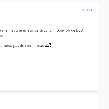
AUTEUR
, ca me met une erreur de Grub (24). Donc pb de boot
o.
plètement, pas de mon niveau
).
.. )