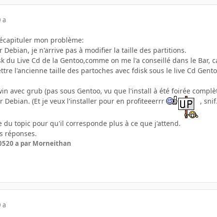
 a
récapituler mon problème:
 Debian, je n'arrive pas à modifier la taille des partitions.
disk du Live Cd de la Gentoo,comme on me l'a conseillé dans le Bar
ttre l'ancienne taille des partoches avec fdisk sous le live Cd Gento
 win avec grub (pas sous Gentoo, vu que l'install à été foirée com
r Debian. (Et je veux l'installer pour en profiteeerrr
, snif.
itre du topic pour qu'il corresponde plus à ce que j'attend.
s réponses.
05
20 a
par Morneithan
 a