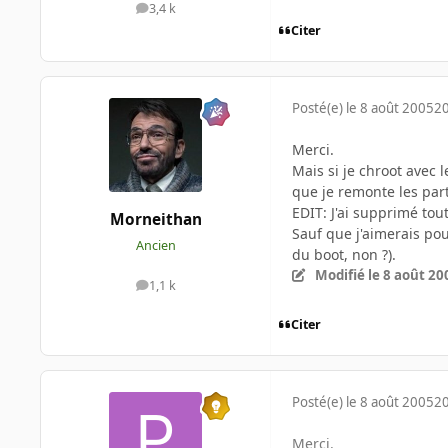
3,4 k
messages
Citer
Posté(e)
le 8 août 2005
20
Merci.
Mais si je chroot avec 
que je remonte les parti
EDIT: J'ai supprimé tou
Morneithan
Sauf que j'aimerais pou
Ancien
du boot, non ?).
Modifié
le 8 août 20
1,1 k
messages
Citer
Posté(e)
le 8 août 2005
20
Merci.