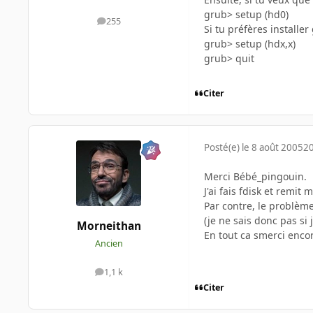
grub> setup (hd0)
255
messages
Si tu préfères installer
grub> setup (hdx,x)
grub> quit
Citer
Posté(e)
le 8 août 2005
20
Merci Bébé_pingouin.
J'ai fais fdisk et remi
Par contre, le problème
(je ne sais donc pas si 
Morneithan
En tout ca smerci encor
Ancien
1,1 k
messages
Citer