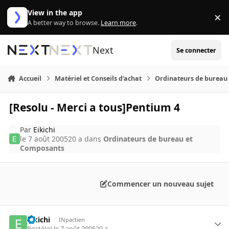
Aller au contenu
View in the app
×
Di
A better way to browse.
Learn more
.
Next
Se connecter
Accueil
Matériel et Conseils d'achat
Ordinateurs de bureau
[Resolu - Merci a tous]Pentium 4
Par
Eikichi
le 7 août 2005
20 a
dans
Ordinateurs de bureau et
Composants
Commencer un nouveau sujet
Eikichi
INpactien
Posté(e)
le 7 août 2005
20 a