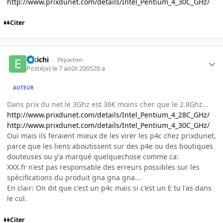
http://www.prixdunet.com/details/Intel_Pentium_4_30C_GHz/
Citer
Eikichi
INpactien
Posté(e)
le 7 août 2005
20 a
AUTEUR
Dans prix du net le 3Ghz est 36€ moins cher que le 2.8Ghz...
http://www.prixdunet.com/details/Intel_Pentium_4_28C_GHz/
http://www.prixdunet.com/details/Intel_Pentium_4_30C_GHz/
Oui mais ils feraient mieux de les virer les p4c chez prixdunet,
parce que les liens aboutissent sur des p4e ou des boutiques
douteuses ou y'a marqué quelquechose comme ca:
XXX.fr n'est pas responsable des erreurs possibles sur les
spécifications du produit gna gna gna...
En clair: On dit que c'est un p4c mais si c'est un E tu l'as dans
le cul.
Citer