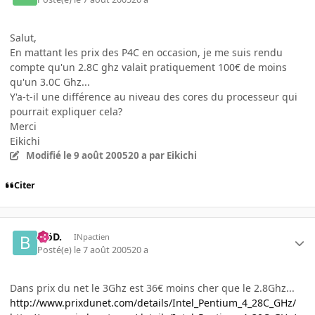
Salut,
En mattant les prix des P4C en occasion, je me suis rendu
compte qu'un 2.8C ghz valait pratiquement 100€ de moins
qu'un 3.0C Ghz...
Y'a-t-il une différence au niveau des cores du processeur qui
pourrait expliquer cela?
Merci
Eikichi
Modifié
le 9 août 2005
20 a
par Eikichi
Citer
.BöD.
INpactien
Posté(e)
le 7 août 2005
20 a
Dans prix du net le 3Ghz est 36€ moins cher que le 2.8Ghz...
http://www.prixdunet.com/details/Intel_Pentium_4_28C_GHz/