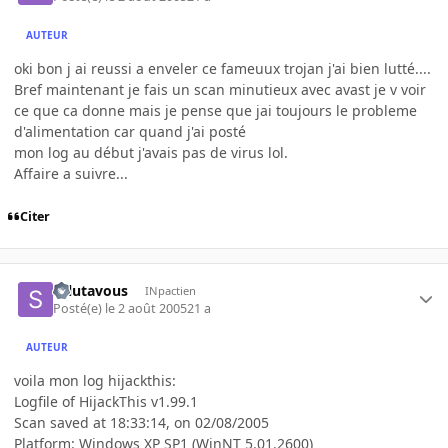
AUTEUR
oki bon j ai reussi a enveler ce fameuux trojan j'ai bien lutté....
Bref maintenant je fais un scan minutieux avec avast je v voir
ce que ca donne mais je pense que jai toujours le probleme
d'alimentation car quand j'ai posté
mon log au début j'avais pas de virus lol.
Affaire a suivre...
Citer
salutavous
INpactien
Posté(e)
le 2 août 2005
21 a
AUTEUR
voila mon log hijackthis:
Logfile of HijackThis v1.99.1
Scan saved at 18:33:14, on 02/08/2005
Platform: Windows XP SP1 (WinNT 5.01.2600)