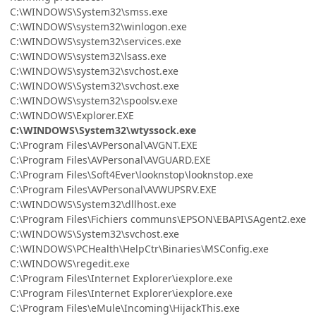
C:\WINDOWS\System32\smss.exe
C:\WINDOWS\system32\winlogon.exe
C:\WINDOWS\system32\services.exe
C:\WINDOWS\system32\lsass.exe
C:\WINDOWS\system32\svchost.exe
C:\WINDOWS\System32\svchost.exe
C:\WINDOWS\system32\spoolsv.exe
C:\WINDOWS\Explorer.EXE
C:\WINDOWS\System32\wtyssock.exe
C:\Program Files\AVPersonal\AVGNT.EXE
C:\Program Files\AVPersonal\AVGUARD.EXE
C:\Program Files\Soft4Ever\looknstop\looknstop.exe
C:\Program Files\AVPersonal\AVWUPSRV.EXE
C:\WINDOWS\System32\dllhost.exe
C:\Program Files\Fichiers communs\EPSON\EBAPI\SAgent2.exe
C:\WINDOWS\System32\svchost.exe
C:\WINDOWS\PCHealth\HelpCtr\Binaries\MSConfig.exe
C:\WINDOWS\regedit.exe
C:\Program Files\Internet Explorer\iexplore.exe
C:\Program Files\Internet Explorer\iexplore.exe
C:\Program Files\eMule\Incoming\HijackThis.exe