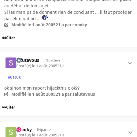
au début de ton sujet .
Si les manips de donnent rien de concluant ... il faut procéder
par élimination ...
Modifié
le 1 août 2005
21 a
par snooky
Citer
salutavous
INpactien
Posté(e)
le 1 août 2005
21 a
AUTEUR
ok sinon mon raport hijackthis c ok??
Modifié
le 1 août 2005
21 a
par salutavous
Citer
snooky
INpactien
Posté(e)
le 1 août 2005
21 a