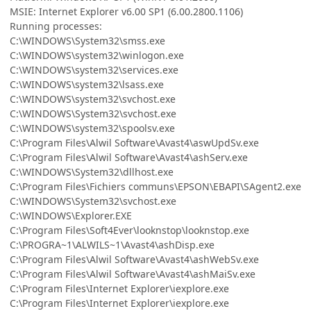
MSIE: Internet Explorer v6.00 SP1 (6.00.2800.1106)
Running processes:
C:\WINDOWS\System32\smss.exe
C:\WINDOWS\system32\winlogon.exe
C:\WINDOWS\system32\services.exe
C:\WINDOWS\system32\lsass.exe
C:\WINDOWS\system32\svchost.exe
C:\WINDOWS\System32\svchost.exe
C:\WINDOWS\system32\spoolsv.exe
C:\Program Files\Alwil Software\Avast4\aswUpdSv.exe
C:\Program Files\Alwil Software\Avast4\ashServ.exe
C:\WINDOWS\System32\dllhost.exe
C:\Program Files\Fichiers communs\EPSON\EBAPI\SAgent2.exe
C:\WINDOWS\System32\svchost.exe
C:\WINDOWS\Explorer.EXE
C:\Program Files\Soft4Ever\looknstop\looknstop.exe
C:\PROGRA~1\ALWILS~1\Avast4\ashDisp.exe
C:\Program Files\Alwil Software\Avast4\ashWebSv.exe
C:\Program Files\Alwil Software\Avast4\ashMaiSv.exe
C:\Program Files\Internet Explorer\iexplore.exe
C:\Program Files\Internet Explorer\iexplore.exe