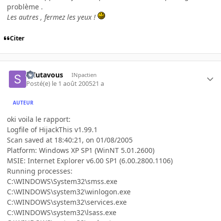
problème .
Les autres , fermez les yeux !
Citer
salutavous
INpactien
Posté(e)
le 1 août 2005
21 a
AUTEUR
oki voila le rapport:
Logfile of HijackThis v1.99.1
Scan saved at 18:40:21, on 01/08/2005
Platform: Windows XP SP1 (WinNT 5.01.2600)
MSIE: Internet Explorer v6.00 SP1 (6.00.2800.1106)
Running processes:
C:\WINDOWS\System32\smss.exe
C:\WINDOWS\system32\winlogon.exe
C:\WINDOWS\system32\services.exe
C:\WINDOWS\system32\lsass.exe