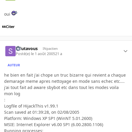
oui
Citer
salutavous
INpactien
Posté(e)
le 1 août 2005
21 a
AUTEUR
he bien en fait j'ai chope un truc bizarre qui revient a chaque
demarage meme apres nettoyage en mode sans echec etc....
j'ai tout fait ad aware sbybot etc dans tout les modes voila
mon log
:
Logfile of HijackThis v1.99.1
Scan saved at 01:39:28, on 02/08/2005
Platform: Windows XP SP1 (WinNT 5.01.2600)
MSIE: Internet Explorer v6.00 SP1 (6.00.2800.1106)
Running processes: