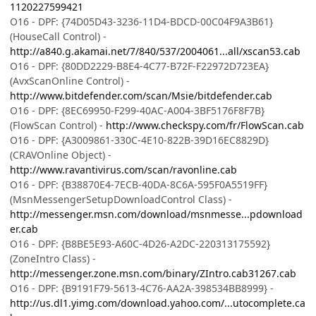
1120227599421
O16 - DPF: {74D05D43-3236-11D4-BDCD-00C04F9A3B61}
(HouseCall Control) -
http://a840.g.akamai.net/7/840/537/2004061...all/xscan53.cab
O16 - DPF: {80DD2229-B8E4-4C77-B72F-F22972D723EA}
(AvxScanOnline Control) -
http://www.bitdefender.com/scan/Msie/bitdefender.cab
O16 - DPF: {8EC69950-F299-40AC-A004-3BF5176F8F7B}
(FlowScan Control) -
http://www.checkspy.com/fr/FlowScan.cab
O16 - DPF: {A3009861-330C-4E10-822B-39D16EC8829D}
(CRAVOnline Object) -
http://www.ravantivirus.com/scan/ravonline.cab
O16 - DPF: {B38870E4-7ECB-40DA-8C6A-595F0A5519FF}
(MsnMessengerSetupDownloadControl Class) -
http://messenger.msn.com/download/msnmesse...pdownload
er.cab
O16 - DPF: {B8BE5E93-A60C-4D26-A2DC-220313175592}
(ZoneIntro Class) -
http://messenger.zone.msn.com/binary/ZIntro.cab31267.cab
O16 - DPF: {B9191F79-5613-4C76-AA2A-398534BB8999} -
http://us.dl1.yimg.com/download.yahoo.com/...utocomplete.ca