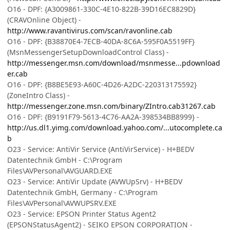
O16 - DPF: {A3009861-330C-4E10-822B-39D16EC8829D}
(CRAVOnline Object) -
http://www.ravantivirus.com/scan/ravonline.cab
O16 - DPF: {B38870E4-7ECB-40DA-8C6A-595F0A5519FF}
(MsnMessengerSetupDownloadControl Class) -
http://messenger.msn.com/download/msnmesse...pdownload
er.cab
O16 - DPF: {B8BE5E93-A60C-4D26-A2DC-220313175592}
(ZoneIntro Class) -
http://messenger.zone.msn.com/binary/ZIntro.cab31267.cab
O16 - DPF: {B9191F79-5613-4C76-AA2A-398534BB8999} -
http://us.dl1.yimg.com/download.yahoo.com/...utocomplete.ca
b
O23 - Service: AntiVir Service (AntiVirService) - H+BEDV
Datentechnik GmbH - C:\Program
Files\AVPersonal\AVGUARD.EXE
O23 - Service: AntiVir Update (AVWUpSrv) - H+BEDV
Datentechnik GmbH, Germany - C:\Program
Files\AVPersonal\AVWUPSRV.EXE
O23 - Service: EPSON Printer Status Agent2
(EPSONStatusAgent2) - SEIKO EPSON CORPORATION -