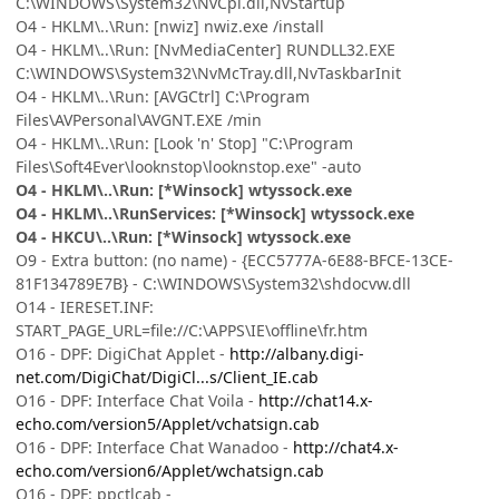
C:\WINDOWS\System32\NvCpl.dll,NvStartup
O4 - HKLM\..\Run: [nwiz] nwiz.exe /install
O4 - HKLM\..\Run: [NvMediaCenter] RUNDLL32.EXE
C:\WINDOWS\System32\NvMcTray.dll,NvTaskbarInit
O4 - HKLM\..\Run: [AVGCtrl] C:\Program
Files\AVPersonal\AVGNT.EXE /min
O4 - HKLM\..\Run: [Look 'n' Stop] "C:\Program
Files\Soft4Ever\looknstop\looknstop.exe" -auto
O4 - HKLM\..\Run: [*Winsock] wtyssock.exe
O4 - HKLM\..\RunServices: [*Winsock] wtyssock.exe
O4 - HKCU\..\Run: [*Winsock] wtyssock.exe
O9 - Extra button: (no name) - {ECC5777A-6E88-BFCE-13CE-
81F134789E7B} - C:\WINDOWS\System32\shdocvw.dll
O14 - IERESET.INF:
START_PAGE_URL=file://C:\APPS\IE\offline\fr.htm
O16 - DPF: DigiChat Applet -
http://albany.digi-
net.com/DigiChat/DigiCl...s/Client_IE.cab
O16 - DPF: Interface Chat Voila -
http://chat14.x-
echo.com/version5/Applet/vchatsign.cab
O16 - DPF: Interface Chat Wanadoo -
http://chat4.x-
echo.com/version6/Applet/wchatsign.cab
O16 - DPF: ppctlcab -