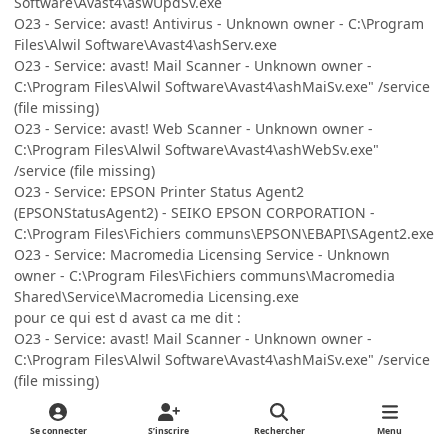
Software\Avast4\aswUpdSv.exe
O23 - Service: avast! Antivirus - Unknown owner - C:\Program
Files\Alwil Software\Avast4\ashServ.exe
O23 - Service: avast! Mail Scanner - Unknown owner -
C:\Program Files\Alwil Software\Avast4\ashMaiSv.exe" /service
(file missing)
O23 - Service: avast! Web Scanner - Unknown owner -
C:\Program Files\Alwil Software\Avast4\ashWebSv.exe"
/service (file missing)
O23 - Service: EPSON Printer Status Agent2
(EPSONStatusAgent2) - SEIKO EPSON CORPORATION -
C:\Program Files\Fichiers communs\EPSON\EBAPI\SAgent2.exe
O23 - Service: Macromedia Licensing Service - Unknown
owner - C:\Program Files\Fichiers communs\Macromedia
Shared\Service\Macromedia Licensing.exe
pour ce qui est d avast ca me dit :
O23 - Service: avast! Mail Scanner - Unknown owner -
C:\Program Files\Alwil Software\Avast4\ashMaiSv.exe" /service
(file missing)
Inutilement Ces entrées montrent tous les services qui ne
sont pas de Microsoft. Souvent malware démarre comme un
Se connecter
S’inscrire
Rechercher
Menu
service système et n’est pas facile à détecter.