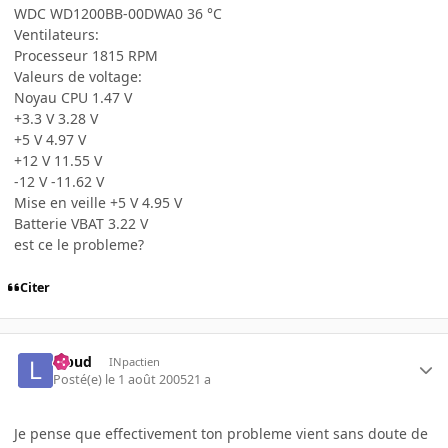
WDC WD1200BB-00DWA0 36 °C
Ventilateurs:
Processeur 1815 RPM
Valeurs de voltage:
Noyau CPU 1.47 V
+3.3 V 3.28 V
+5 V 4.97 V
+12 V 11.55 V
-12 V -11.62 V
Mise en veille +5 V 4.95 V
Batterie VBAT 3.22 V
est ce le probleme?
Citer
lebud
INpactien
Posté(e)
le 1 août 2005
21 a
Je pense que effectivement ton probleme vient sans doute de