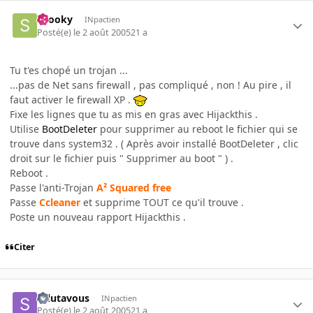
snooky
INpactien
Posté(e)
le 2 août 2005
21 a
Tu t'es chopé un trojan ...
...pas de Net sans firewall , pas compliqué , non ! Au pire , il
faut activer le firewall XP .
Fixe les lignes que tu as mis en gras avec Hijackthis .
Utilise
BootDeleter
pour supprimer au reboot le fichier qui se
trouve dans system32 . ( Après avoir installé BootDeleter , clic
droit sur le fichier puis " Supprimer au boot " ) .
Reboot .
Passe l'anti-Trojan
A² Squared free
Passe
Ccleaner
et supprime TOUT ce qu'il trouve .
Poste un nouveau rapport Hijackthis .
Citer
salutavous
INpactien
Posté(e)
le 2 août 2005
21 a