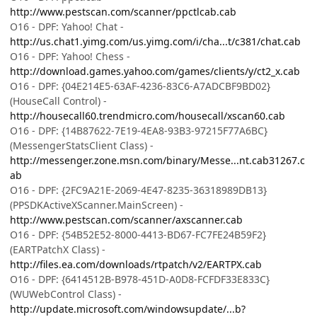
http://www.pestscan.com/scanner/ppctlcab.cab
O16 - DPF: Yahoo! Chat -
http://us.chat1.yimg.com/us.yimg.com/i/cha...t/c381/chat.cab
O16 - DPF: Yahoo! Chess -
http://download.games.yahoo.com/games/clients/y/ct2_x.cab
O16 - DPF: {04E214E5-63AF-4236-83C6-A7ADCBF9BD02}
(HouseCall Control) -
http://housecall60.trendmicro.com/housecall/xscan60.cab
O16 - DPF: {14B87622-7E19-4EA8-93B3-97215F77A6BC}
(MessengerStatsClient Class) -
http://messenger.zone.msn.com/binary/Messe...nt.cab31267.c
ab
O16 - DPF: {2FC9A21E-2069-4E47-8235-36318989DB13}
(PPSDKActiveXScanner.MainScreen) -
http://www.pestscan.com/scanner/axscanner.cab
O16 - DPF: {54B52E52-8000-4413-BD67-FC7FE24B59F2}
(EARTPatchX Class) -
http://files.ea.com/downloads/rtpatch/v2/EARTPX.cab
O16 - DPF: {6414512B-B978-451D-A0D8-FCFDF33E833C}
(WUWebControl Class) -
http://update.microsoft.com/windowsupdate/...b?