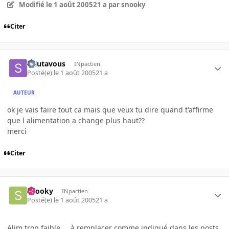
Modifié
le 1 août 2005
21 a
par snooky
Citer
salutavous
INpactien
Posté(e)
le 1 août 2005
21 a
AUTEUR
ok je vais faire tout ca mais que veux tu dire quand t'affirme
que l alimentation a change plus haut??
merci
Citer
snooky
INpactien
Posté(e)
le 1 août 2005
21 a
Alim trop faible ... à remplacer comme indiqué dans les posts