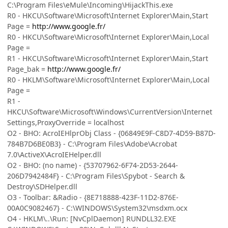
C:\Program Files\eMule\Incoming\HijackThis.exe
R0 - HKCU\Software\Microsoft\Internet Explorer\Main,Start
Page =
http://www.google.fr/
R0 - HKCU\Software\Microsoft\Internet Explorer\Main,Local
Page =
R1 - HKCU\Software\Microsoft\Internet Explorer\Main,Start
Page_bak =
http://www.google.fr/
R0 - HKLM\Software\Microsoft\Internet Explorer\Main,Local
Page =
R1 -
HKCU\Software\Microsoft\Windows\CurrentVersion\Internet
Settings,ProxyOverride = localhost
O2 - BHO: AcroIEHlprObj Class - {06849E9F-C8D7-4D59-B87D-
784B7D6BE0B3} - C:\Program Files\Adobe\Acrobat
7.0\ActiveX\AcroIEHelper.dll
O2 - BHO: (no name) - {53707962-6F74-2D53-2644-
206D7942484F} - C:\Program Files\Spybot - Search &
Destroy\SDHelper.dll
O3 - Toolbar: &Radio - {8E718888-423F-11D2-876E-
00A0C9082467} - C:\WINDOWS\System32\msdxm.ocx
O4 - HKLM\..\Run: [NvCplDaemon] RUNDLL32.EXE