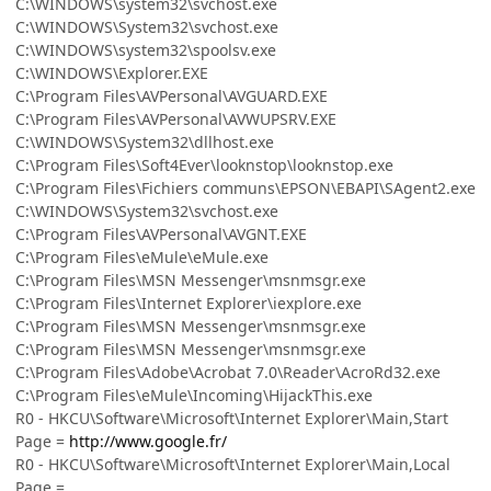
C:\WINDOWS\system32\svchost.exe
C:\WINDOWS\System32\svchost.exe
C:\WINDOWS\system32\spoolsv.exe
C:\WINDOWS\Explorer.EXE
C:\Program Files\AVPersonal\AVGUARD.EXE
C:\Program Files\AVPersonal\AVWUPSRV.EXE
C:\WINDOWS\System32\dllhost.exe
C:\Program Files\Soft4Ever\looknstop\looknstop.exe
C:\Program Files\Fichiers communs\EPSON\EBAPI\SAgent2.exe
C:\WINDOWS\System32\svchost.exe
C:\Program Files\AVPersonal\AVGNT.EXE
C:\Program Files\eMule\eMule.exe
C:\Program Files\MSN Messenger\msnmsgr.exe
C:\Program Files\Internet Explorer\iexplore.exe
C:\Program Files\MSN Messenger\msnmsgr.exe
C:\Program Files\MSN Messenger\msnmsgr.exe
C:\Program Files\Adobe\Acrobat 7.0\Reader\AcroRd32.exe
C:\Program Files\eMule\Incoming\HijackThis.exe
R0 - HKCU\Software\Microsoft\Internet Explorer\Main,Start
Page =
http://www.google.fr/
R0 - HKCU\Software\Microsoft\Internet Explorer\Main,Local
Page =