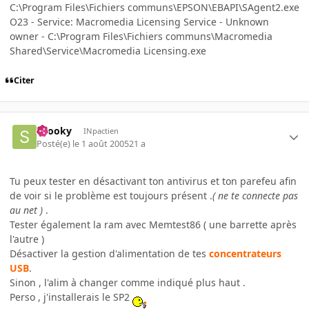
C:\Program Files\Fichiers communs\EPSON\EBAPI\SAgent2.exe
O23 - Service: Macromedia Licensing Service - Unknown
owner - C:\Program Files\Fichiers communs\Macromedia
Shared\Service\Macromedia Licensing.exe
Citer
snooky
INpactien
Posté(e)
le 1 août 2005
21 a
Tu peux tester en désactivant ton antivirus et ton parefeu afin
de voir si le problème est toujours présent .
( ne te connecte pas
au net )
.
Tester également la ram avec Memtest86 ( une barrette après
l'autre )
Désactiver la gestion d'alimentation de tes
concentrateurs
USB
.
Sinon , l'alim à changer comme indiqué plus haut .
Perso , j'installerais le SP2