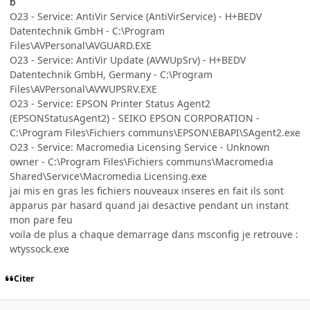
b
O23 - Service: AntiVir Service (AntiVirService) - H+BEDV
Datentechnik GmbH - C:\Program
Files\AVPersonal\AVGUARD.EXE
O23 - Service: AntiVir Update (AVWUpSrv) - H+BEDV
Datentechnik GmbH, Germany - C:\Program
Files\AVPersonal\AVWUPSRV.EXE
O23 - Service: EPSON Printer Status Agent2
(EPSONStatusAgent2) - SEIKO EPSON CORPORATION -
C:\Program Files\Fichiers communs\EPSON\EBAPI\SAgent2.exe
O23 - Service: Macromedia Licensing Service - Unknown
owner - C:\Program Files\Fichiers communs\Macromedia
Shared\Service\Macromedia Licensing.exe
jai mis en gras les fichiers nouveaux inseres en fait ils sont
apparus par hasard quand jai desactive pendant un instant
mon pare feu
voila de plus a chaque demarrage dans msconfig je retrouve :
wtyssock.exe
Citer