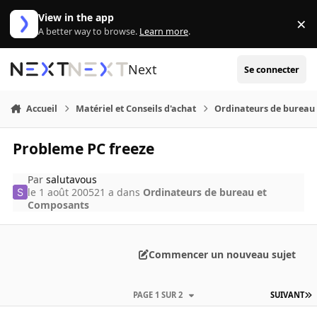
Aller au contenu
View in the app
×
Di
A better way to browse.
Learn more
.
Next
Se connecter
Accueil
Matériel et Conseils d'achat
Ordinateurs de bureau
Probleme PC freeze
Par
salutavous
le 1 août 2005
21 a
dans
Ordinateurs de bureau et
Composants
Commencer un nouveau sujet
PAGE 1 SUR 2
SUIVANT