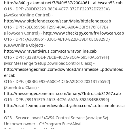
http://a840.g.akamai.net/7/840/537/2004061...all/xscan53.cab
O16 - DPF: {80DD2229-B8E4-4C77-B72F-F22972D723EA}
(AvxScanOnline Control) -
http://www.bitdefender.com/scan/Msie/bitdefender.cab
O16 - DPF: {8EC69950-F299-40AC-A004-3BF5176F8F7B}
(FlowScan Control) -
http://www.checkspy.com/fr/FlowScan.cab
O16 - DPF: {A3009861-330C-4E10-822B-39D16EC8829D}
(CRAVOnline Object) -
http://www.ravantivirus.com/scan/ravonline.cab
O16 - DPF: {B38870E4-7ECB-40DA-8C6A-595F0A5519FF}
(MsnMessengerSetupDownloadControl Class) -
http://messenger.msn.com/download/msnmesse...pdownload
er.cab
O16 - DPF: {B8BE5E93-A60C-4D26-A2DC-220313175592}
(ZoneIntro Class) -
http://messenger.zone.msn.com/binary/ZIntro.cab31267.cab
O16 - DPF: {B9191F79-5613-4C76-AA2A-398534BB8999} -
http://us.dl1.yimg.com/download.yahoo.com/...utocomplete.ca
b
O23 - Service: avast! iAVS4 Control Service (aswUpdSv) -
Unknown owner - C:\Program Files\Alwil