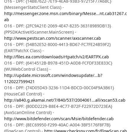
O16 - DPF: {14B87622-7E19-4EA8-93B3-97215F77A6BC}
(MessengerStatsClient Class) -
http://messenger.zone.msn.com/binary/Messe...nt.cab31267.c
ab
O16 - DPF: {2FC9A21E-2069-4E47-8235-36318989DB13}
(PPSDKActiveXScanner.MainScreen) -
http://www.pestscan.com/scanner/axscanner.cab
O16 - DPF: {54B52E52-8000-4413-BD67-FC7FE24B59F2}
(EARTPatchX Class) -
http://files.ea.com/downloads/rtpatch/v2/EARTPX.cab
O16 - DPF: {6414512B-B978-451D-A0D8-FCFDF33E833C}
(WUWebControl Class) -
http://update.microsoft.com/windowsupdate/...b?
1120227599421
O16 - DPF: {74D05D43-3236-11D4-BDCD-00C04F9A3B61}
(HouseCall Control) -
http://a840.g.akamai.net/7/840/537/2004061...all/xscan53.cab
O16 - DPF: {80DD2229-B8E4-4C77-B72F-F22972D723EA}
(AvxScanOnline Control) -
http://www.bitdefender.com/scan/Msie/bitdefender.cab
O16 - DPF: {8EC69950-F299-40AC-A004-3BF5176F8F7B}
(FlowScan Control) -
http://www.checkspy.com/fr/FlowScan.cab