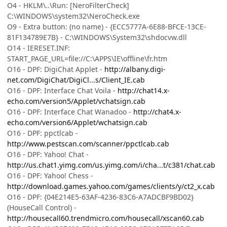
O4 - HKLM\..\Run: [NeroFilterCheck]
C:\WINDOWS\system32\NeroCheck.exe
O9 - Extra button: (no name) - {ECC5777A-6E88-BFCE-13CE-
81F134789E7B} - C:\WINDOWS\System32\shdocvw.dll
O14 - IERESET.INF:
START_PAGE_URL=file://C:\APPS\IE\offline\fr.htm
O16 - DPF: DigiChat Applet -
http://albany.digi-
net.com/DigiChat/DigiCl...s/Client_IE.cab
O16 - DPF: Interface Chat Voila -
http://chat14.x-
echo.com/version5/Applet/vchatsign.cab
O16 - DPF: Interface Chat Wanadoo -
http://chat4.x-
echo.com/version6/Applet/wchatsign.cab
O16 - DPF: ppctlcab -
http://www.pestscan.com/scanner/ppctlcab.cab
O16 - DPF: Yahoo! Chat -
http://us.chat1.yimg.com/us.yimg.com/i/cha...t/c381/chat.cab
O16 - DPF: Yahoo! Chess -
http://download.games.yahoo.com/games/clients/y/ct2_x.cab
O16 - DPF: {04E214E5-63AF-4236-83C6-A7ADCBF9BD02}
(HouseCall Control) -
http://housecall60.trendmicro.com/housecall/xscan60.cab