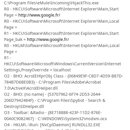
C:\Program Files\eMule\Incoming\HijackThis.exe
R0 - HKCU\Software\Microsoft\Internet Explorer\Main,Start
Page =
http://www.google.fr/
R0 - HKCU\Software\Microsoft\Internet Explorer\Main,Local
Page =
R1 - HKCU\Software\Microsoft\Internet Explorer\Main,Start
Page_bak =
http://www.google.fr/
R0 - HKLM\Software\Microsoft\Internet Explorer\Main,Local
Page =
R1 -
HKCU\Software\Microsoft\Windows\CurrentVersion\Internet
Settings,ProxyOverride = localhost
O2 - BHO: AcroIEHlprObj Class - {06849E9F-C8D7-4D59-B87D-
784B7D6BE0B3} - C:\Program Files\Adobe\Acrobat
7.0\ActiveX\AcroIEHelper.dll
O2 - BHO: (no name) - {53707962-6F74-2D53-2644-
206D7942484F} - C:\Program Files\Spybot - Search &
Destroy\SDHelper.dll
O3 - Toolbar: &Radio - {8E718888-423F-11D2-876E-
00A0C9082467} - C:\WINDOWS\System32\msdxm.ocx
O4 - HKLM\..\Run: [NvCplDaemon] RUNDLL32.EXE