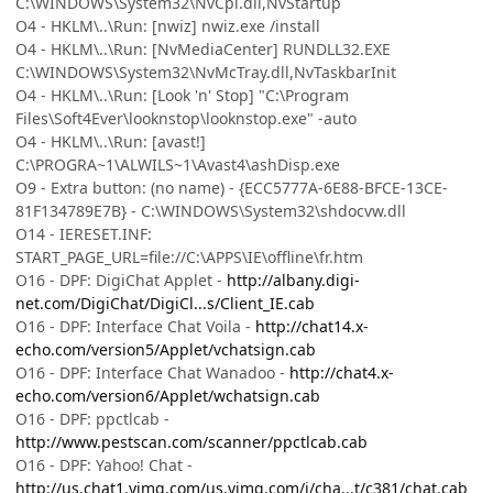
C:\WINDOWS\System32\NvCpl.dll,NvStartup
O4 - HKLM\..\Run: [nwiz] nwiz.exe /install
O4 - HKLM\..\Run: [NvMediaCenter] RUNDLL32.EXE
C:\WINDOWS\System32\NvMcTray.dll,NvTaskbarInit
O4 - HKLM\..\Run: [Look 'n' Stop] "C:\Program
Files\Soft4Ever\looknstop\looknstop.exe" -auto
O4 - HKLM\..\Run: [avast!]
C:\PROGRA~1\ALWILS~1\Avast4\ashDisp.exe
O9 - Extra button: (no name) - {ECC5777A-6E88-BFCE-13CE-
81F134789E7B} - C:\WINDOWS\System32\shdocvw.dll
O14 - IERESET.INF:
START_PAGE_URL=file://C:\APPS\IE\offline\fr.htm
O16 - DPF: DigiChat Applet -
http://albany.digi-
net.com/DigiChat/DigiCl...s/Client_IE.cab
O16 - DPF: Interface Chat Voila -
http://chat14.x-
echo.com/version5/Applet/vchatsign.cab
O16 - DPF: Interface Chat Wanadoo -
http://chat4.x-
echo.com/version6/Applet/wchatsign.cab
O16 - DPF: ppctlcab -
http://www.pestscan.com/scanner/ppctlcab.cab
O16 - DPF: Yahoo! Chat -
http://us.chat1.yimg.com/us.yimg.com/i/cha...t/c381/chat.cab