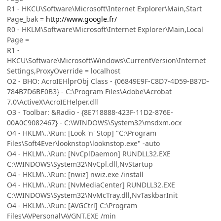
R1 - HKCU\Software\Microsoft\Internet Explorer\Main,Start
Page_bak =
http://www.google.fr/
R0 - HKLM\Software\Microsoft\Internet Explorer\Main,Local
Page =
R1 -
HKCU\Software\Microsoft\Windows\CurrentVersion\Internet
Settings,ProxyOverride = localhost
O2 - BHO: AcroIEHlprObj Class - {06849E9F-C8D7-4D59-B87D-
784B7D6BE0B3} - C:\Program Files\Adobe\Acrobat
7.0\ActiveX\AcroIEHelper.dll
O3 - Toolbar: &Radio - {8E718888-423F-11D2-876E-
00A0C9082467} - C:\WINDOWS\System32\msdxm.ocx
O4 - HKLM\..\Run: [Look 'n' Stop] "C:\Program
Files\Soft4Ever\looknstop\looknstop.exe" -auto
O4 - HKLM\..\Run: [NvCplDaemon] RUNDLL32.EXE
C:\WINDOWS\System32\NvCpl.dll,NvStartup
O4 - HKLM\..\Run: [nwiz] nwiz.exe /install
O4 - HKLM\..\Run: [NvMediaCenter] RUNDLL32.EXE
C:\WINDOWS\System32\NvMcTray.dll,NvTaskbarInit
O4 - HKLM\..\Run: [AVGCtrl] C:\Program
Files\AVPersonal\AVGNT.EXE /min