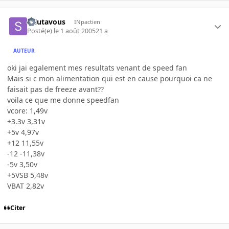
salutavous
INpactien
Posté(e)
le 1 août 2005
21 a
AUTEUR
oki jai egalement mes resultats venant de speed fan
Mais si c mon alimentation qui est en cause pourquoi ca ne
faisait pas de freeze avant??
voila ce que me donne speedfan
vcore: 1,49v
+3.3v 3,31v
+5v 4,97v
+12 11,55v
-12 -11,38v
-5v 3,50v
+5VSB 5,48v
VBAT 2,82v
Citer