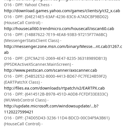
O16 - DPF: Yahoo! Chess -
http://download.games.yahoo.com/games/clients/y/ct2_x.cab
O16 - DPF: {04E214E5-63AF-4236-83C6-A7ADCBF9BD02}
(HouseCall Control) -
http://housecall60.trendmicro.com/housecall/xscan60.cab
O16 - DPF: {14B87622-7E19-4EA8-93B3-97215F77A6BC}
(MessengerStatsClient Class) -
http://messenger.zone.msn.com/binary/Messe...nt.cab31267.c
ab
O16 - DPF: {2FC9A21E-2069-4E47-8235-36318989DB13}
(PPSDKActiveXScanner.MainScreen) -
http://www.pestscan.com/scanner/axscanner.cab
O16 - DPF: {54B52E52-8000-4413-BD67-FC7FE24B59F2}
(EARTPatchX Class) -
http://files.ea.com/downloads/rtpatch/v2/EARTPX.cab
O16 - DPF: {6414512B-B978-451D-A0D8-FCFDF33E833C}
(WUWebControl Class) -
http://update.microsoft.com/windowsupdate/...b?
1120227599421
O16 - DPF: {74D05D43-3236-11D4-BDCD-00C04F9A3B61}
(HouseCall Control) -