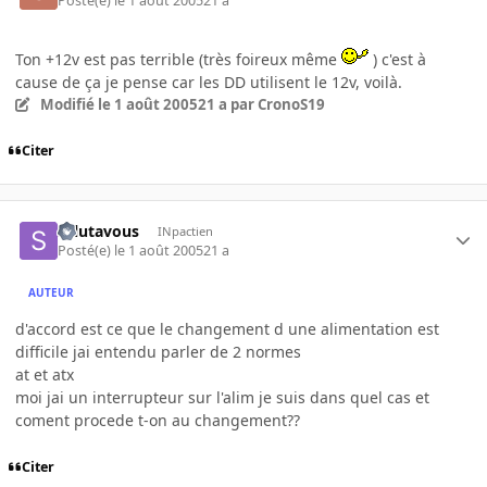
Posté(e)
le 1 août 2005
21 a
Ton +12v est pas terrible (très foireux même
) c'est à
cause de ça je pense car les DD utilisent le 12v, voilà.
Modifié
le 1 août 2005
21 a
par CronoS19
Citer
salutavous
INpactien
Posté(e)
le 1 août 2005
21 a
AUTEUR
d'accord est ce que le changement d une alimentation est
difficile jai entendu parler de 2 normes
at et atx
moi jai un interrupteur sur l'alim je suis dans quel cas et
coment procede t-on au changement??
Citer