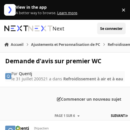
Aller au contenu
View in the app
×
Di
A better way to browse.
Learn more
.
Next
Se connecter
Accueil
Ajustements et Personnalisation de PC
Refroidissem
Demande d'avis sur premier WC
Par
Quentj
le 31 juillet 2005
21 a
dans
Refroidissement à air et à eau
Commencer un nouveau sujet
PAGE 1 SUR 6
SUIVANT
Quentj
INpactien