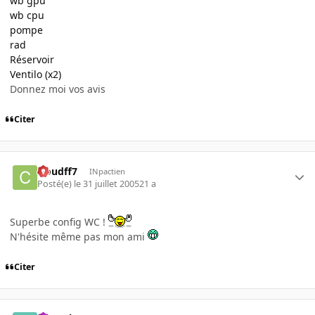
wb gpu
wb cpu
pompe
rad
Réservoir
Ventilo (x2)
Donnez moi vos avis
Citer
cloudff7
INpactien
Posté(e)
le 31 juillet 2005
21 a
Superbe config WC !
N'hésite même pas mon ami
Citer