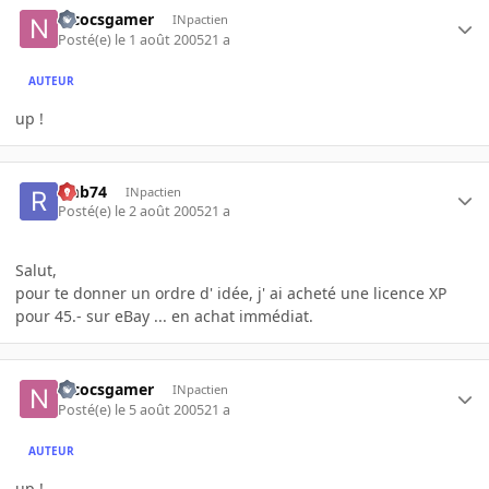
nicocsgamer
INpactien
Posté(e)
le 1 août 2005
21 a
AUTEUR
up !
rmb74
INpactien
Posté(e)
le 2 août 2005
21 a
Salut,
pour te donner un ordre d' idée, j' ai acheté une licence XP
pour 45.- sur eBay ... en achat immédiat.
nicocsgamer
INpactien
Posté(e)
le 5 août 2005
21 a
AUTEUR
up !