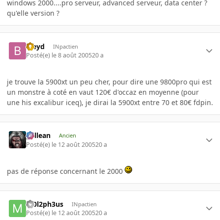
windows 2000....pro serveur, advanced serveur, data center ?
qu'elle version ?
bleyd
INpactien
Posté(e)
le 8 août 2005
20 a
je trouve la 5900xt un peu cher, pour dire une 9800pro qui est
un monstre à coté en vaut 120€ d'occaz en moyenne (pour
une his excalibur iceq), je dirai la 5900xt entre 70 et 80€ fdpin.
gallean
Ancien
Posté(e)
le 12 août 2005
20 a
pas de réponse concernant le 2000
m0l2ph3us
INpactien
Posté(e)
le 12 août 2005
20 a