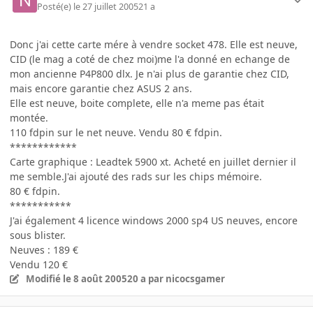
Posté(e)
le 27 juillet 2005
21 a
Donc j'ai cette carte mére à vendre socket 478. Elle est neuve,
CID (le mag a coté de chez moi)me l'a donné en echange de
mon ancienne P4P800 dlx. Je n'ai plus de garantie chez CID,
mais encore garantie chez ASUS 2 ans.
Elle est neuve, boite complete, elle n'a meme pas était
montée.
110 fdpin sur le net neuve. Vendu 80 € fdpin.
************
Carte graphique : Leadtek 5900 xt. Acheté en juillet dernier il
me semble.J'ai ajouté des rads sur les chips mémoire.
80 € fdpin.
***********
J'ai également 4 licence windows 2000 sp4 US neuves, encore
sous blister.
Neuves : 189 €
Vendu 120 €
Modifié
le 8 août 2005
20 a
par nicocsgamer