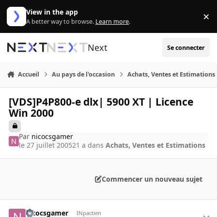
Aller au contenu
View in the app
×
Di
A better way to browse.
Learn more
.
Next
Se connecter
Accueil
Au pays de l'occasion
Achats, Ventes et Estimations
[VDS]P4P800-e dlx| 5900 XT | Licence
Win 2000
Par
nicocsgamer
le 27 juillet 2005
21 a
dans
Achats, Ventes et Estimations
Commencer un nouveau sujet
nicocsgamer
INpactien