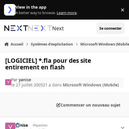
Aller au contenu
View in the app
×
Di
A better way to browse.
Learn more
.
Next
Se connecter
Accueil
Systèmes d'exploitation
Microsoft Windows (Mobile
[LOGICIEL] *.fla pour des site
entirement en flash
Par
yanise
le 27 juillet 2005
21 a
dans
Microsoft Windows (Mobile)
Commencer un nouveau sujet
yanise
INpactien