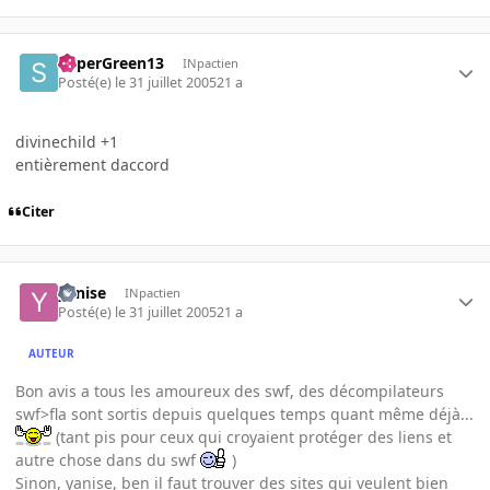
SuperGreen13
INpactien
Posté(e)
le 31 juillet 2005
21 a
divinechild +1
entièrement daccord
Citer
yanise
INpactien
Posté(e)
le 31 juillet 2005
21 a
AUTEUR
Bon avis a tous les amoureux des swf, des décompilateurs
swf>fla sont sortis depuis quelques temps quant même déjà...
(tant pis pour ceux qui croyaient protéger des liens et
autre chose dans du swf
)
Sinon, yanise, ben il faut trouver des sites qui veulent bien