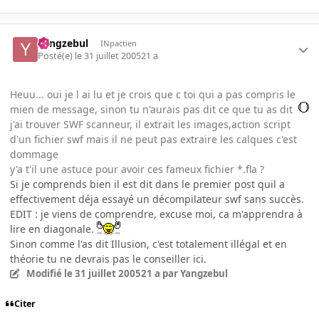
Yangzebul
INpactien
Posté(e)
le 31 juillet 2005
21 a
Heuu... oui je l ai lu et je crois que c toi qui a pas compris le
mien de message, sinon tu n'aurais pas dit ce que tu as dit
j'ai trouver SWF scanneur, il extrait les images,action script
d'un fichier swf mais il ne peut pas extraire les calques c'est
dommage
y'a t'il une astuce pour avoir ces fameux fichier *.fla ?
Si je comprends bien il est dit dans le premier post quil a
effectivement déja essayé un décompilateur swf sans succès.
EDIT : je viens de comprendre, excuse moi, ca m'apprendra à
lire en diagonale.
Sinon comme l'as dit Illusion, c'est totalement illégal et en
théorie tu ne devrais pas le conseiller ici.
Modifié
le 31 juillet 2005
21 a
par Yangzebul
Citer