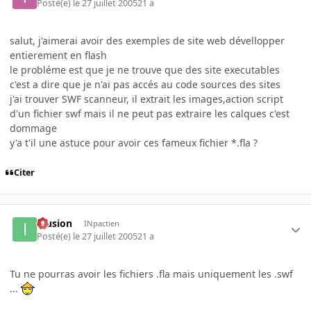
Posté(e)
le 27 juillet 2005
21 a
salut, j'aimerai avoir des exemples de site web dévellopper
entierement en flash
le probléme est que je ne trouve que des site executables
c'est a dire que je n'ai pas accés au code sources des sites
j'ai trouver SWF scanneur, il extrait les images,action script
d'un fichier swf mais il ne peut pas extraire les calques c'est
dommage
y'a t'il une astuce pour avoir ces fameux fichier *.fla ?
Citer
Illusion
INpactien
Posté(e)
le 27 juillet 2005
21 a
Tu ne pourras avoir les fichiers .fla mais uniquement les .swf
...