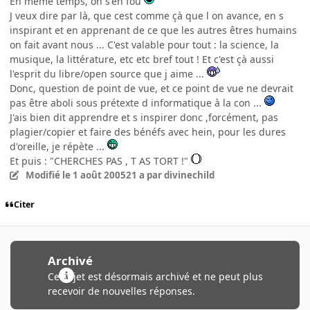
En même temps, on s'en fou
J veux dire par là, que cest comme çà que l on avance, en s
inspirant et en apprenant de ce que les autres êtres humains
on fait avant nous ... C'est valable pour tout : la science, la
musique, la littérature, etc etc bref tout ! Et c'est çà aussi
l'esprit du libre/open source que j aime ...
Donc, question de point de vue, et ce point de vue ne devrait
pas être aboli sous prétexte d informatique à la con ...
J'ais bien dit apprendre et s inspirer donc ,forcément, pas
plagier/copier et faire des bénéfs avec hein, pour les dures
d'oreille, je répète ...
Et puis : "CHERCHES PAS , T AS TORT !"
Modifié
le 1 août 2005
21 a
par divinechild
Citer
Archivé
Ce sujet est désormais archivé et ne peut plus
recevoir de nouvelles réponses.