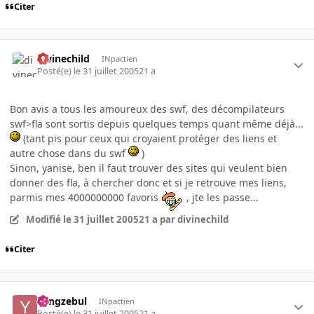
Citer
divinechild
INpactien
Posté(e)
le 31 juillet 2005
21 a
Bon avis a tous les amoureux des swf, des décompilateurs
swf>fla sont sortis depuis quelques temps quant même déjà...
(tant pis pour ceux qui croyaient protéger des liens et
autre chose dans du swf
)
Sinon, yanise, ben il faut trouver des sites qui veulent bien
donner des fla, à chercher donc et si je retrouve mes liens,
parmis mes 4000000000 favoris
, jte les passe...
Modifié
le 31 juillet 2005
21 a
par divinechild
Citer
Yangzebul
INpactien
Posté(e)
le 31 juillet 2005
21 a