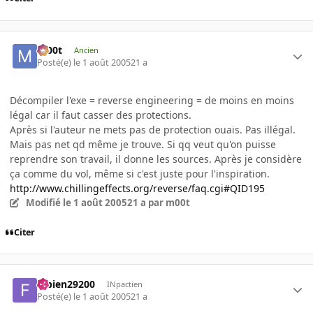
m00t
Ancien
Posté(e)
le 1 août 2005
21 a
Décompiler l'exe = reverse engineering = de moins en moins
légal car il faut casser des protections.
Après si l'auteur ne mets pas de protection ouais. Pas illégal.
Mais pas net qd même je trouve. Si qq veut qu'on puisse
reprendre son travail, il donne les sources. Après je considère
ça comme du vol, même si c'est juste pour l'inspiration.
http://www.chillingeffects.org/reverse/faq.cgi#QID195
Modifié
le 1 août 2005
21 a
par m00t
Citer
fabien29200
INpactien
Posté(e)
le 1 août 2005
21 a