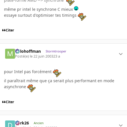
plate-forme AMD --> synchrone
même pr intel le synchrone C mieux
essaye surtout d'optimiser tes timings
Citer
milohoffman
Stormtrooper
Posté(e)
le 22 juin 2003
23 a
pour Intel pas forcément
il paraîtrait même que ça serait plus performant en mode
asynchrone
Citer
Dark26
Ancien