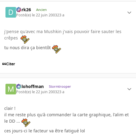
Dark26
Ancien
Posté(e)
le 22 juin 2003
23 a
j'pense qu'avec ma Mushkin j'vais pouvoir faire sauter les
crêpes
tu nous dira ça bientôt
Citer
milohoffman
Stormtrooper
Posté(e)
le 22 juin 2003
23 a
clair !
il me reste plus qu'à commander la carte graphique, l'alim et
le DD ...
ces jours-ci le facteur va être fatigué lol