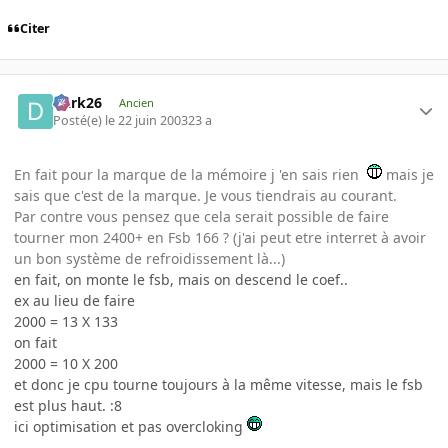
Citer
Dark26
Ancien
Posté(e)
le 22 juin 2003
23 a
En fait pour la marque de la mémoire j 'en sais rien
mais je
sais que c'est de la marque. Je vous tiendrais au courant.
Par contre vous pensez que cela serait possible de faire
tourner mon 2400+ en Fsb 166 ? (j'ai peut etre interret à avoir
un bon système de refroidissement là...)
en fait, on monte le fsb, mais on descend le coef..
ex au lieu de faire
2000 = 13 X 133
on fait
2000 = 10 X 200
et donc je cpu tourne toujours à la même vitesse, mais le fsb
est plus haut. :8
ici optimisation et pas overcloking