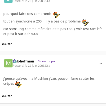
Posté(e)
le 22 juin 2003
23 a
pourquoi faire des compromis
tout en synchrone à 200... il y a pas de problème
car samsung comme mémoire c'ets pas cool ( voir test ram hfr
et post it sur ddr 400)
Citer
milohoffman
Stormtrooper
Posté(e)
le 22 juin 2003
23 a
j'pense qu'avec ma Mushkin j'vais pouvoir faire sauter les
crêpes
Citer