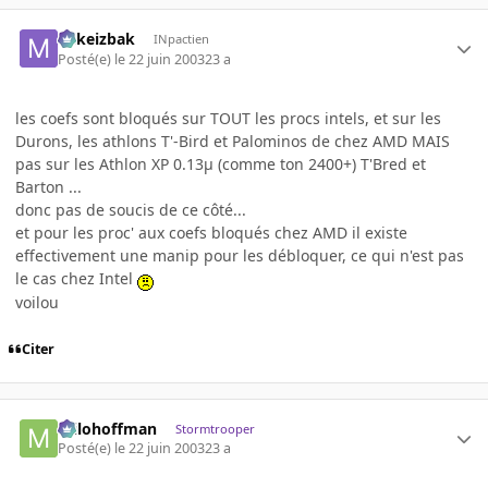
Mikeizbak
INpactien
Posté(e)
le 22 juin 2003
23 a
les coefs sont bloqués sur TOUT les procs intels, et sur les
Durons, les athlons T'-Bird et Palominos de chez AMD MAIS
pas sur les Athlon XP 0.13µ (comme ton 2400+) T'Bred et
Barton ...
donc pas de soucis de ce côté...
et pour les proc' aux coefs bloqués chez AMD il existe
effectivement une manip pour les débloquer, ce qui n'est pas
le cas chez Intel
voilou
Citer
milohoffman
Stormtrooper
Posté(e)
le 22 juin 2003
23 a