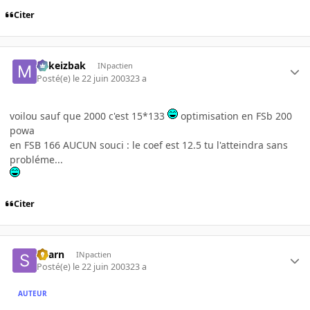
Citer
Mikeizbak
INpactien
Posté(e)
le 22 juin 2003
23 a
voilou sauf que 2000 c'est 15*133
optimisation en FSb 200
powa
en FSB 166 AUCUN souci : le coef est 12.5 tu l'atteindra sans
probléme...
Citer
Skarn
INpactien
Posté(e)
le 22 juin 2003
23 a
AUTEUR