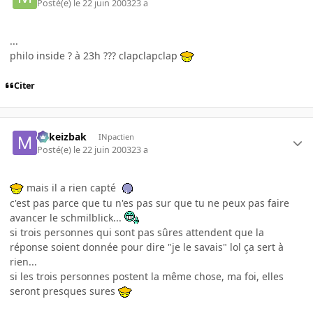
Posté(e)
le 22 juin 2003
23 a
...
philo inside ? à 23h ??? clapclapclap
Citer
Mikeizbak
INpactien
Posté(e)
le 22 juin 2003
23 a
mais il a rien capté
c'est pas parce que tu n'es pas sur que tu ne peux pas faire
avancer le schmilblick...
si trois personnes qui sont pas sûres attendent que la
réponse soient donnée pour dire "je le savais" lol ça sert à
rien...
si les trois personnes postent la même chose, ma foi, elles
seront presques sures