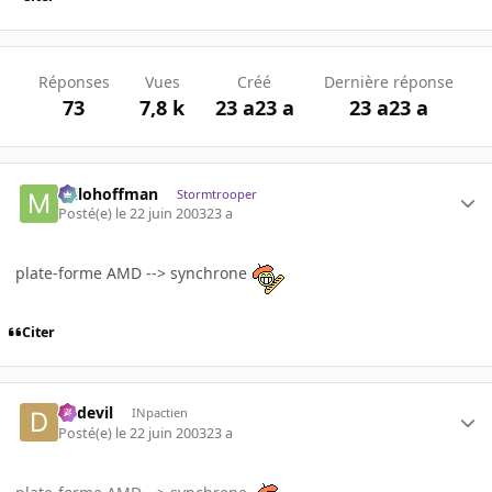
Réponses
Vues
Créé
Dernière réponse
73
7,8 k
23 a
23 a
23 a
23 a
milohoffman
Stormtrooper
Posté(e)
le 22 juin 2003
23 a
plate-forme AMD --> synchrone
Citer
dadevil
INpactien
Posté(e)
le 22 juin 2003
23 a