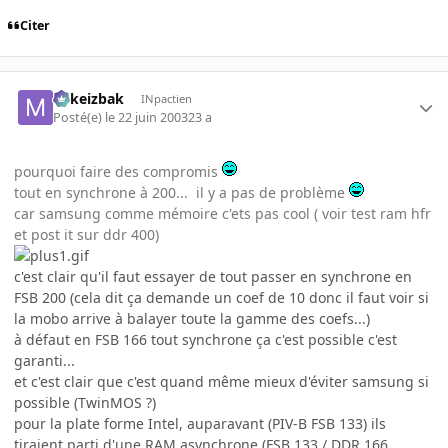
Citer
Mikeizbak
INpactien
Posté(e)
le 22 juin 2003
23 a
pourquoi faire des compromis
tout en synchrone à 200... il y a pas de problème
car samsung comme mémoire c'ets pas cool ( voir test ram hfr
et post it sur ddr 400)
c'est clair qu'il faut essayer de tout passer en synchrone en
FSB 200 (cela dit ça demande un coef de 10 donc il faut voir si
la mobo arrive à balayer toute la gamme des coefs...)
à défaut en FSB 166 tout synchrone ça c'est possible c'est
garanti...
et c'est clair que c'est quand même mieux d'éviter samsung si
possible (TwinMOS ?)
pour la plate forme Intel, auparavant (PIV-B FSB 133) ils
tiraient parti d'une RAM asynchrone (FSB 133 / DDR 166