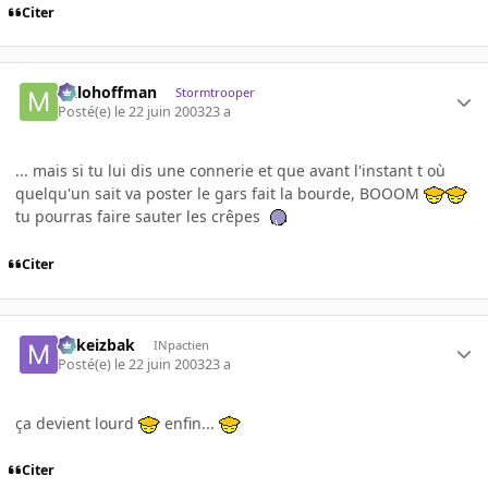
Citer
milohoffman
Stormtrooper
Posté(e)
le 22 juin 2003
23 a
... mais si tu lui dis une connerie et que avant l'instant t où
quelqu'un sait va poster le gars fait la bourde, BOOOM
tu pourras faire sauter les crêpes
Citer
Mikeizbak
INpactien
Posté(e)
le 22 juin 2003
23 a
ça devient lourd
enfin...
Citer