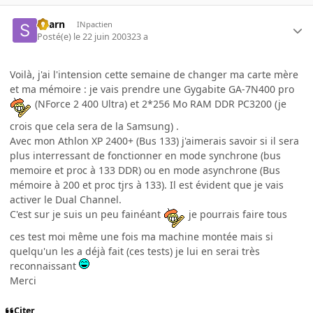
Skarn
INpactien
Posté(e)
le 22 juin 2003
23 a
Voilà, j'ai l'intension cette semaine de changer ma carte mère
et ma mémoire : je vais prendre une Gygabite GA-7N400 pro
(NForce 2 400 Ultra) et 2*256 Mo RAM DDR PC3200 (je
crois que cela sera de la Samsung) .
Avec mon Athlon XP 2400+ (Bus 133) j'aimerais savoir si il sera
plus interressant de fonctionner en mode synchrone (bus
memoire et proc à 133 DDR) ou en mode asynchrone (Bus
mémoire à 200 et proc tjrs à 133). Il est évident que je vais
activer le Dual Channel.
C'est sur je suis un peu fainéant
je pourrais faire tous
ces test moi même une fois ma machine montée mais si
quelqu'un les a déjà fait (ces tests) je lui en serai très
reconnaissant
Merci
Citer