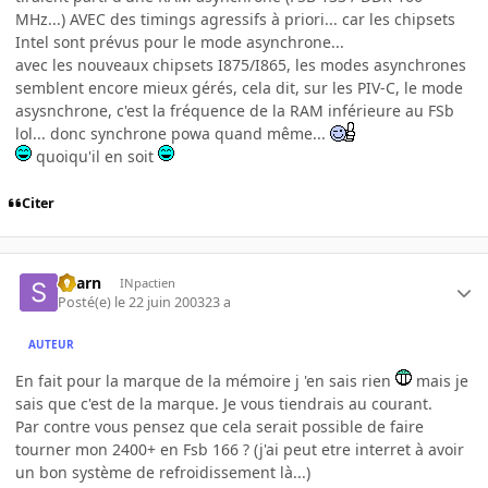
MHz...) AVEC des timings agressifs à priori... car les chipsets
Intel sont prévus pour le mode asynchrone...
avec les nouveaux chipsets I875/I865, les modes asynchrones
semblent encore mieux gérés, cela dit, sur les PIV-C, le mode
asysnchrone, c'est la fréquence de la RAM inférieure au FSb
lol... donc synchrone powa quand même...
quoiqu'il en soit
Citer
Skarn
INpactien
Posté(e)
le 22 juin 2003
23 a
AUTEUR
En fait pour la marque de la mémoire j 'en sais rien
mais je
sais que c'est de la marque. Je vous tiendrais au courant.
Par contre vous pensez que cela serait possible de faire
tourner mon 2400+ en Fsb 166 ? (j'ai peut etre interret à avoir
un bon système de refroidissement là...)