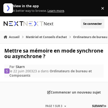
Aller au contenu
View in the app
×
Di
A better way to browse.
Learn more
.
Next
Se connecter
Accueil
Matériel et Conseils d'achat
Ordinateurs de bureau
Mettre sa mémoire en mode synchrone
ou asynchrone ?
Par
Skarn
le 22 juin 2003
23 a
dans
Ordinateurs de bureau et
Composants
Commencer un nouveau sujet
PAGE 1 SUR 3
SUIVANT