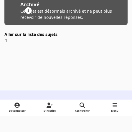
Archivé
Ce sujet est désormais archivé et ne peut plus
recevoir de nouvelles réponses.
Aller sur la liste des sujets
Light Mode
Dark Mode
System Preference
Se connecter
S’inscrire
Rechercher
Menu
Langue
Cookies
Powered by
Invision Community