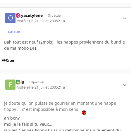
Oxyacetylene
INpactien
Posté(e)
le 21 juillet 2005
21 a
AUTEUR
Bah tout est neuf (2mois) : les nappes proviennent du bundle
de ma mobo DFI.
Citer
Fulu
INpactien
Posté(e)
le 21 juillet 2005
21 a
je doute qu' on puisse se gourrer en montant une nappe
floppy ... c' est impossible à mon sens
ah bon?
moi je le fais si tu veux...
sur les Nappes floppy tu as un detrompeur uniquement du