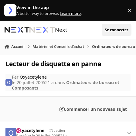
Aller au contenu
View in the app
×
Di
A better way to browse.
Learn more
.
Next
Se connecter
Accueil
Matériel et Conseils d'achat
Ordinateurs de bureau
Lecteur de disquette en panne
Par
Oxyacetylene
le 20 juillet 2005
21 a
dans
Ordinateurs de bureau et
Composants
Commencer un nouveau sujet
Oxyacetylene
INpactien
Posté(e)
le 20 juillet 2005
21 a