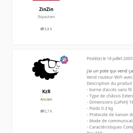
ZinZin
INpactien
3,8 k
messages
Posté(e)
le 18 juillet 2005
j'ai un pote qui vend ça
Vend routeur WiFi ave
Description du produi
- borne d'accès sans fi
KzR
- Type de châssis Exte
Ancien
- Dimensions (LxPxH) 1
- Poids 0.3 kg
5,7 k
messages
- Protocole de liaison 
- Mode de communicati
- Caractéristiques Comp