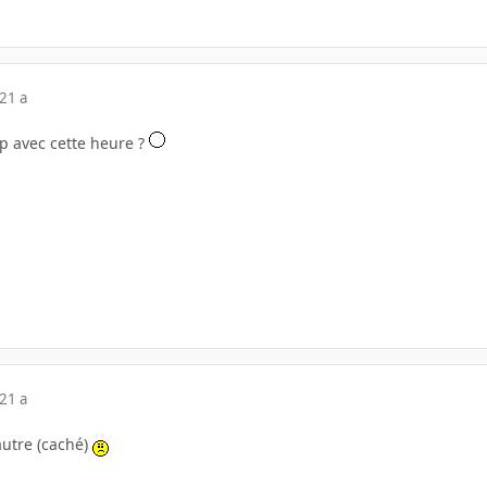
21 a
 avec cette heure ?
21 a
utre (caché)