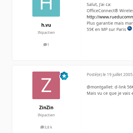
Salut, J'ai ca:
OfficeConnect® Wireles
http://www.rueducomme
Plus garantie mais ma
h.vu
55€ en MP sur Paris
INpactien
1
messages
Posté(e)
le 19 juillet 2005
@montgallet: d-link 56
Mais vu ce que je vais 
ZinZin
INpactien
3,8 k
messages