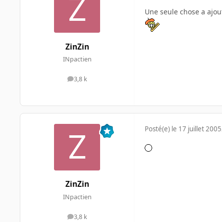
Une seule chose a ajou
ZinZin
INpactien
3,8 k
messages
Posté(e)
le 17 juillet 2005
ZinZin
INpactien
3,8 k
messages