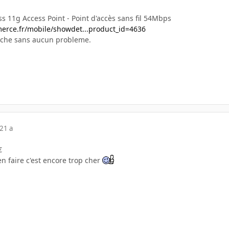
s 11g Access Point - Point d'accès sans fil 54Mbps
rce.fr/mobile/showdet...product_id=4636
rche sans aucun probleme.
21 a
€
en faire c'est encore trop cher