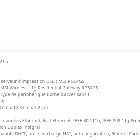
21 a
 :
c serveur d’impression USB : MSI RG54GS
t MSI Wireless 11g Residential Gateway RG54GS
l Type de périphérique Borne d'accès sans fil
rne
8 cm x 12.8 cm x 3.2 cm
de données Ethernet, Fast Ethernet, IEEE 802.11b, IEEE 802.11g Prot
on Duplex intégral
atible DHCP, prise en charge NAT, auto-négociation, Stateful Packe