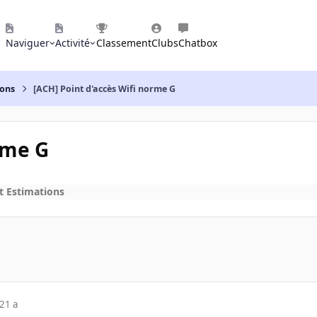
Naviguer
Activité
Classement
Clubs
Chatbox
ions
[ACH] Point d'accès Wifi norme G
rme G
t Estimations
21 a