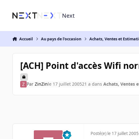
Aller au contenu
Next
Accueil
Au pays de l'occasion
Achats, Ventes et Estimat
[ACH] Point d'accès Wifi no
Par
ZinZin
le 17 juillet 2005
21 a
dans
Achats, Ventes e
Posté(e)
le 17 juillet 2005