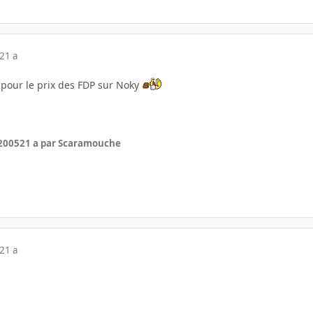
21 a
pour le prix des FDP sur Noky
 2005
21 a
par Scaramouche
21 a