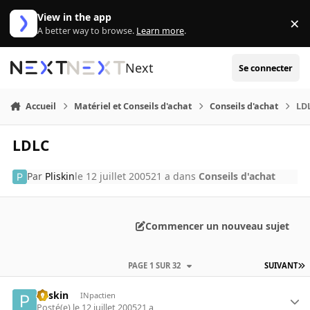
Aller au contenu
View in the app
×
Di
A better way to browse.
Learn more
.
Next
Se connecter
Accueil
Matériel et Conseils d'achat
Conseils d'achat
LD
LDLC
Par
Pliskin
le 12 juillet 2005
21 a
dans
Conseils d'achat
Commencer un nouveau sujet
PAGE 1 SUR 32
SUIVANT
Pliskin
INpactien
Posté(e)
le 12 juillet 2005
21 a