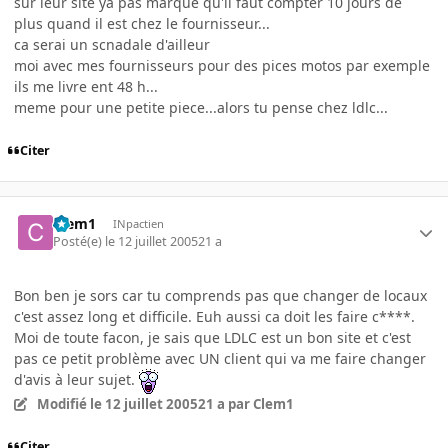
sur leur site ya pas marqué qu'il faut compter 10 jours de
plus quand il est chez le fournisseur...
ca serai un scnadale d'ailleur
moi avec mes fournisseurs pour des pices motos par exemple
ils me livre ent 48 h...
meme pour une petite piece...alors tu pense chez ldlc...
Citer
Clem1
INpactien
Posté(e)
le 12 juillet 2005
21 a
Bon ben je sors car tu comprends pas que changer de locaux
c'est assez long et difficile. Euh aussi ca doit les faire c****.
Moi de toute facon, je sais que LDLC est un bon site et c'est
pas ce petit problème avec UN client qui va me faire changer
d'avis à leur sujet.
Modifié
le 12 juillet 2005
21 a
par Clem1
Citer