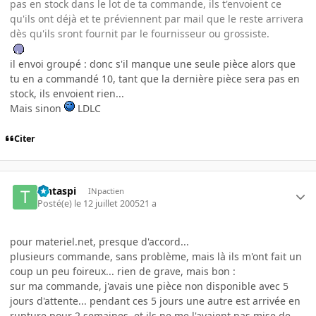
pas en stock dans le lot de ta commande, ils t'envoient ce
qu'ils ont déjà et te préviennent par mail que le reste arrivera
dès qu'ils sront fournit par le fournisseur ou grossiste.
il envoi groupé : donc s'il manque une seule pièce alors que
tu en a commandé 10, tant que la dernière pièce sera pas en
stock, ils envoient rien...
Mais sinon
LDLC
Citer
Tintaspi
INpactien
Posté(e)
le 12 juillet 2005
21 a
pour materiel.net, presque d'accord...
plusieurs commande, sans problème, mais là ils m'ont fait un
coup un peu foireux... rien de grave, mais bon :
sur ma commande, j'avais une pièce non disponible avec 5
jours d'attente... pendant ces 5 jours une autre est arrivée en
rupture pour 2 semaines, et ils ne me l'avaient pas mise de