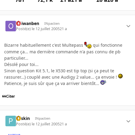
obiwanben
INpactien
Posté(e)
le 12 juillet 2005
21 a
Bizarre habituellement c'est Multepass
qui fonctionne
comme ça... ma dernière commande n'a pas connu de pb
particulier...
Désolé pour toi...
Sinon question Kit 5.1, le X530 est tip top (si ça peut te
rassurer...) couplé avec une Audigy 2 value... ça envoie !
Patience, je suis sûr que ça va arriver bientôt...
Citer
Pliskin
INpactien
Posté(e)
le 12 juillet 2005
21 a