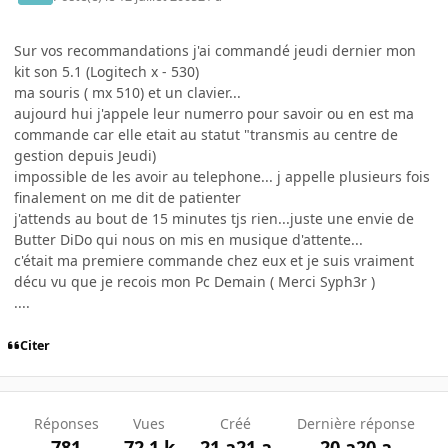
Sur vos recommandations j'ai commandé jeudi dernier mon
kit son 5.1 (Logitech x - 530)
ma souris ( mx 510) et un clavier...
aujourd hui j'appele leur numerro pour savoir ou en est ma
commande car elle etait au statut "transmis au centre de
gestion depuis Jeudi)
impossible de les avoir au telephone... j appelle plusieurs fois
finalement on me dit de patienter
j'attends au bout de 15 minutes tjs rien...juste une envie de
Butter DiDo qui nous on mis en musique d'attente...
c'était ma premiere commande chez eux et je suis vraiment
décu vu que je recois mon Pc Demain ( Merci Syph3r )
....
Citer
Réponses
Vues
Créé
Dernière réponse
781
72,1 k
21 a
21 a
20 a
20 a