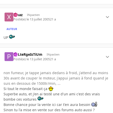
xmaz
INpactien
Posté(e)
le 13 juillet 2005
21 a
AUTEUR
UP
PoLteRgeIsTiUm
INpactien
Posté(e)
le 13 juillet 2005
21 a
non fumeur, je tappe jamais dedans à froid, j'attend au moins
30s avant de couper le moteur, j'appui jamais à fond quand je
suis en dessous de 1500tr/min, ...
Si tout le monde faisait ça
Superbe auto, et j'en ai testé une d'un ami c'est des vrais
bombe ces voitures
Bonne chance pour la vente ici car t'en aura besoin
Sinon tu l'a mise en vente sur des forums auto aussi ?