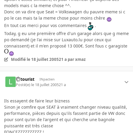
models mais c la meme chose ^^.
Donc on va dire que Seat = Volkswagen du pauvre meme si c
po le cas mais ta la meme chose pour moins chère
En tout cas merci pour vos commentaires
.
Today, g eu une première offre d'un garage alors que g meme
po demandé (je l'ai mise sur Luxauto.lu pour ceux qui
connaissent) et il m'en proposé 13 000€. Sont fous c garagiste
Modifié
le 18 juillet 2005
21 a
par xmaz
le tourist
INpactien
Posté(e)
le 18 juillet 2005
21 a
Ils essayent de faire leur bizness
Sinon je comfire que SEAT à vraiment changer niveau qualité,
performance, pièces depuis qu'ils fassent partie de VW donc
pour sont qu'on de l'argent et qui cherche une bagnole
puissante est très classe
FONCEZZZZZZZZZZ !