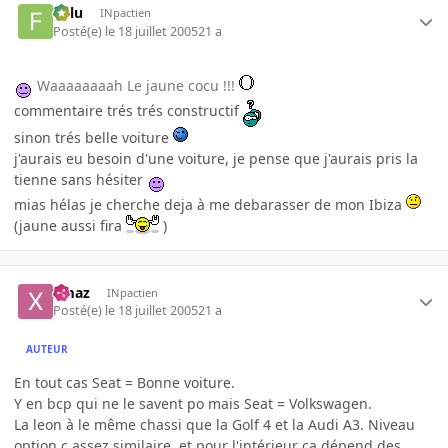
Fulu
INpactien
Posté(e)
le 18 juillet 2005
21 a
Waaaaaaaah Le jaune cocu !!!
commentaire trés trés constructif
sinon trés belle voiture
j'aurais eu besoin d'une voiture, je pense que j'aurais pris la
tienne sans hésiter
mias hélas je cherche deja à me debarasser de mon Ibiza
(jaune aussi fira
)
xmaz
INpactien
Posté(e)
le 18 juillet 2005
21 a
AUTEUR
En tout cas Seat = Bonne voiture.
Y en bcp qui ne le savent po mais Seat = Volkswagen.
La leon à le même chassi que la Golf 4 et la Audi A3. Niveau
option c assez similaire, et pour l'intérieur ça dépend des