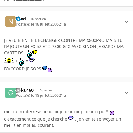
need
INpactien
Posté(e)
le 18 juillet 2005
21 a
JE VEU BIEN TE L ECHANGER CONTRE MA X800PRO MAIS TU
RAJOUTE UN FX-57 ET 2 7800 GTX AVEC SINON JE GARDE MA
CARTE DSL
+
=
D'ACCORD JE SORS
goku460
INpactien
Posté(e)
le 18 juillet 2005
21 a
moi ca m'interrese beaucoup beaucoup beaucopu!!!
c exactement ce que je cherche
. je vien te t'envoyer un
meil tien moi au courant.