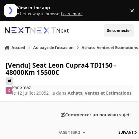
Aller au contenu
View in the app
×
Di
A better way to browse.
Learn more
.
Next
Se connecter
Accueil
Au pays de l'occasion
Achats, Ventes et Estimations
[Vendu] Seat Leon Cupra4 TDI150 -
48000Km 15500€
Par
xmaz
le 12 juillet 2005
21 a
dans
Achats, Ventes et Estimations
Commencer un nouveau sujet
PAGE 1 SUR 2
SUIVANT