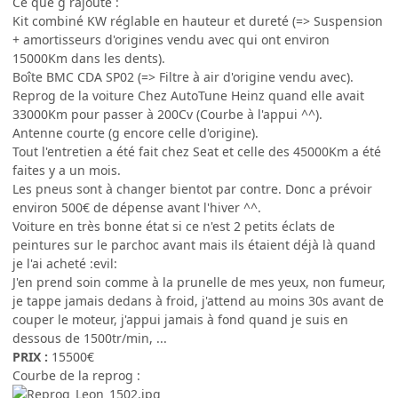
Ce que g rajouté :
Kit combiné KW réglable en hauteur et dureté (=> Suspension
+ amortisseurs d'origines vendu avec qui ont environ
15000Km dans les dents).
Boîte BMC CDA SP02 (=> Filtre à air d'origine vendu avec).
Reprog de la voiture Chez AutoTune Heinz quand elle avait
33000Km pour passer à 200Cv (Courbe à l'appui ^^).
Antenne courte (g encore celle d'origine).
Tout l'entretien a été fait chez Seat et celle des 45000Km a été
faites y a un mois.
Les pneus sont à changer bientot par contre. Donc a prévoir
environ 500€ de dépense avant l'hiver ^^.
Voiture en très bonne état si ce n'est 2 petits éclats de
peintures sur le parchoc avant mais ils étaient déjà là quand
je l'ai acheté :evil:
J'en prend soin comme à la prunelle de mes yeux, non fumeur,
je tappe jamais dedans à froid, j'attend au moins 30s avant de
couper le moteur, j'appui jamais à fond quand je suis en
dessous de 1500tr/min, ...
PRIX :
15500€
Courbe de la reprog :