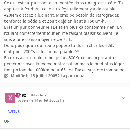
Ce qui est surpuissant c en montée dans une grosse côte. Tu
appuies à fond et t collé au siège tellement y a de couple.
420Nm c assez allucinant. Meme po besoin de rétrograder,
t'enfonce la pédale et Zou t déjà en haut à 150Km/h.
Bref un pur bonheur le TDI et en plus ça consomme rien. En
roulant correctement tout en me faisant plaisir souvent, je
suis à une conso moyenne de 7,5L.
Donc pour qqun qui roule pépére tu dois froller les 6.5L.
6.5L pour 200Cv c de l'inimaginable ^^.
En gros avec un plein moi je fais 800Km mais bcp d'autres
personnes avec la meme motorisation mais le pied plus léger
font po loin de 1000Km pour 65L de Diesel si je me trompe po.
Modifié
le 13 juillet 2005
21 a
par xmaz
xmaz
INpactien
Posté(e)
le 14 juillet 2005
21 a
AUTEUR
UP