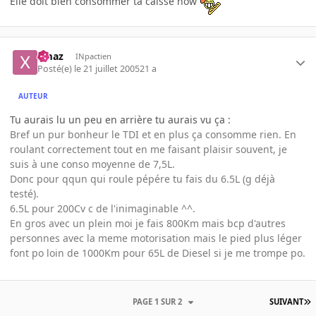
Elle doit bien consommer ta caisse now
xmaz
INpactien
Posté(e)
le 21 juillet 2005
21 a
AUTEUR
Tu aurais lu un peu en arrière tu aurais vu ça :
Bref un pur bonheur le TDI et en plus ça consomme rien. En
roulant correctement tout en me faisant plaisir souvent, je
suis à une conso moyenne de 7,5L.
Donc pour qqun qui roule pépére tu fais du 6.5L (g déjà
testé).
6.5L pour 200Cv c de l'inimaginable ^^.
En gros avec un plein moi je fais 800Km mais bcp d'autres
personnes avec la meme motorisation mais le pied plus léger
font po loin de 1000Km pour 65L de Diesel si je me trompe po.
PAGE 1 SUR 2
SUIVANT