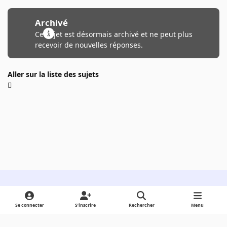
Archivé
Ce sujet est désormais archivé et ne peut plus
recevoir de nouvelles réponses.
Aller sur la liste des sujets
Light Mode
Dark Mode
System Preference
Se connecter
S’inscrire
Rechercher
Menu
Langue
Cookies