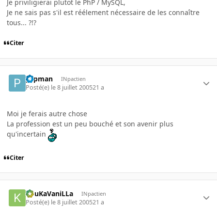
Je priviligierai plutot le PhP / MySQL,
Je ne sais pas s'il est réélement nécessaire de les connaître
tous... ?!?
Citer
pcpman
INpactien
Posté(e)
le 8 juillet 2005
21 a
Moi je ferais autre chose
La profession est un peu bouché et son avenir plus
qu'incertain
Citer
KouKaVaniLLa
INpactien
Posté(e)
le 8 juillet 2005
21 a