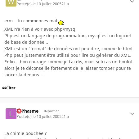
Posté(e)
le 10 juillet 2005
21 a
erm... tu commences mal
XML n'a rien à voir avec php/mysql
Php est un langage de programmation, mysql est un logiciel
de base de donnée...
XML est un "format" de données ont peu dire, comme le html.
Php peut justement être utilisé pour lire ou générer du XML.
Enfin... bon courage comme je t'ai dis, mais si tu as un boulot
alors je te déconseille fortement de le laisser tomber pour te
lancer la dedans...
Citer
LePhasme
INpactien
Posté(e)
le 10 juillet 2005
21 a
La chimie bouchée ?