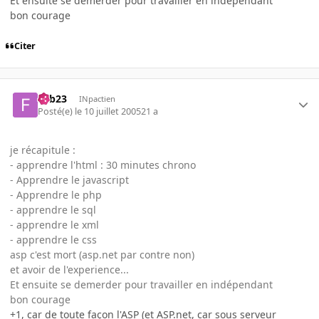
Et ensuite se demerder pour travailler en indépendant
bon courage
Citer
Fab23
INpactien
Posté(e)
le 10 juillet 2005
21 a
je récapitule :
- apprendre l'html : 30 minutes chrono
- Apprendre le javascript
- Apprendre le php
- apprendre le sql
- apprendre le xml
- apprendre le css
asp c'est mort (asp.net par contre non)
et avoir de l'experience...
Et ensuite se demerder pour travailler en indépendant
bon courage
+1, car de toute façon l'ASP (et ASP.net, car sous serveur