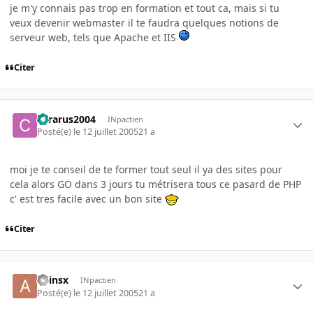
je m'y connais pas trop en formation et tout ca, mais si tu
veux devenir webmaster il te faudra quelques notions de
serveur web, tels que Apache et IIS
Citer
chrarus2004
INpactien
Posté(e)
le 12 juillet 2005
21 a
moi je te conseil de te former tout seul il ya des sites pour
cela alors GO dans 3 jours tu métrisera tous ce pasard de PHP
c' est tres facile avec un bon site
Citer
adinsx
INpactien
Posté(e)
le 12 juillet 2005
21 a