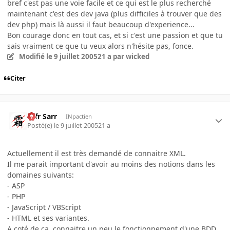
bref c'est pas une voie facile et ce qui est le plus recherché
maintenant c'est des dev java (plus difficiles à trouver que des
dev php) mais là aussi il faut beaucoup d'experience...
Bon courage donc en tout cas, et si c'est une passion et que tu
sais vraiment ce que tu veux alors n'hésite pas, fonce.
Modifié
le 9 juillet 2005
21 a
par wicked
Citer
Ulfr Sarr
INpactien
Posté(e)
le 9 juillet 2005
21 a
Actuellement il est très demandé de connaitre XML.
Il me parait important d'avoir au moins des notions dans les
domaines suivants:
- ASP
- PHP
- JavaScript / VBScript
- HTML et ses variantes.
A coté de ça, connaitre un peu le fonctionnement d'une BDD