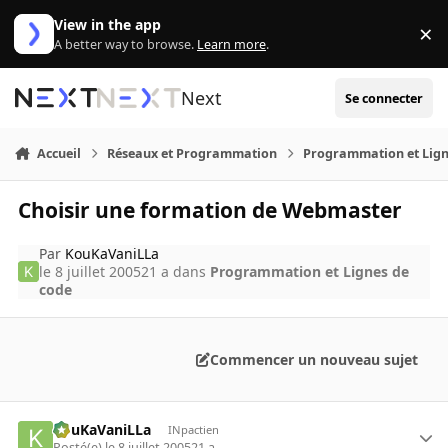
Aller au contenu
View in the app
×
Di
A better way to browse.
Learn more
.
Next
Se connecter
Accueil
Réseaux et Programmation
Programmation et Lign
Choisir une formation de Webmaster
Par
KouKaVaniLLa
le 8 juillet 2005
21 a
dans
Programmation et Lignes de
code
Commencer un nouveau sujet
KouKaVaniLLa
INpactien
Posté(e)
le 8 juillet 2005
21 a