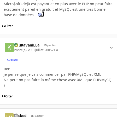
Micro$oft) déjà est payant et en plus avec le PHP on peut faire
exactement pareil en gratuit et MySQL est une très bonne
base de données...
Citer
KouKaVaniLLa
INpactien
Posté(e)
le 10 juillet 2005
21 a
AUTEUR
Bon ...
je pense que je vais commencer par PHP/MySQL et XML
Ne peut on pas faire la même chose avec XML que PHP/MySQL
?
Citer
wicked
INpactien