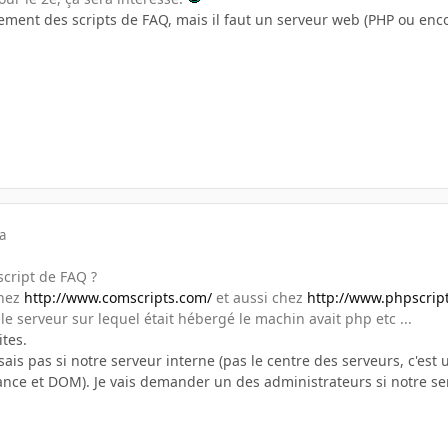
ainement des scripts de FAQ, mais il faut un serveur web (PHP ou enc
a
script de FAQ ?
chez
http://www.comscripts.com/
et aussi chez
http://www.phpscript
 le serveur sur lequel était hébergé le machin avait php etc ...
ites.
sais pas si notre serveur interne (pas le centre des serveurs, c'es
rance et DOM). Je vais demander un des administrateurs si notre se