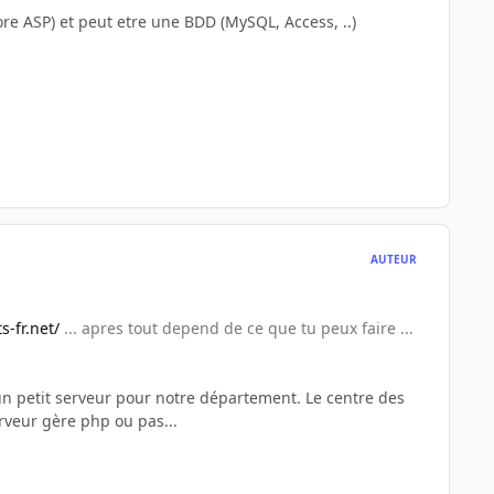
ore ASP) et peut etre une BDD (MySQL, Access, ..)
AUTEUR
s-fr.net/
... apres tout depend de ce que tu peux faire ...
t un petit serveur pour notre département. Le centre des
rveur gère php ou pas...