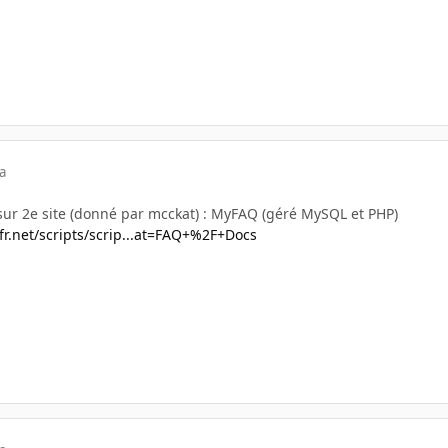
a
re sur 2e site (donné par mcckat) : MyFAQ (géré MySQL et PHP)
fr.net/scripts/scrip...at=FAQ+%2F+Docs