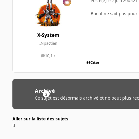
Posté(e)
le 7 juin 2005
21 
Bon il ne sait pas pour
X-System
INpactien
10,1 k
messages
Citer
Archivé
Ce sujet est désormais archivé et ne peut plus re
Aller sur la liste des sujets