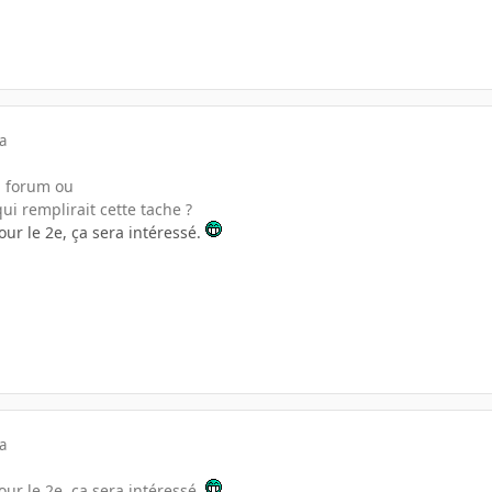
a
n forum ou
i remplirait cette tache ?
our le 2e, ça sera intéressé.
a
our le 2e, ça sera intéressé.