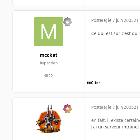
Posté(e)
le 7 juin 2005
21 
Ce qui est sur c'est qu
mcckat
INpactien
22
messages
Citer
Posté(e)
le 7 juin 2005
21 
en fait, il existe cert
J'ai un serveur intran