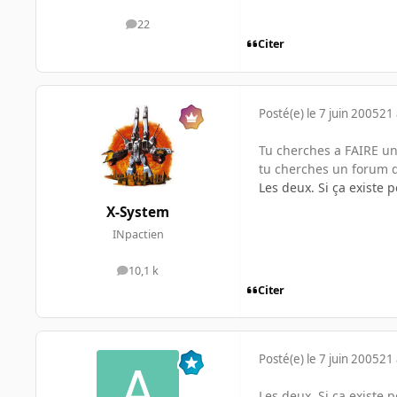
22
messages
Citer
Posté(e)
le 7 juin 2005
21 
Tu cherches a FAIRE u
tu cherches un forum qu
Les deux. Si ça existe p
X-System
INpactien
10,1 k
messages
Citer
Posté(e)
le 7 juin 2005
21 
Les deux. Si ça existe p