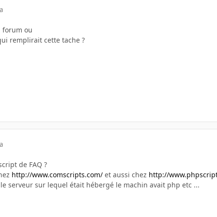
a
n forum ou
i remplirait cette tache ?
a
script de FAQ ?
chez
http://www.comscripts.com/
et aussi chez
http://www.phpscript
 le serveur sur lequel était hébergé le machin avait php etc ...