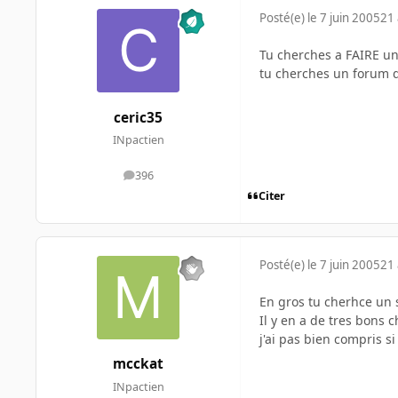
Posté(e)
le 7 juin 2005
21 
Tu cherches a FAIRE u
tu cherches un forum qu
ceric35
INpactien
396
messages
Citer
Posté(e)
le 7 juin 2005
21 
En gros tu cherhce un 
Il y en a de tres bons 
j'ai pas bien compris si
mcckat
INpactien