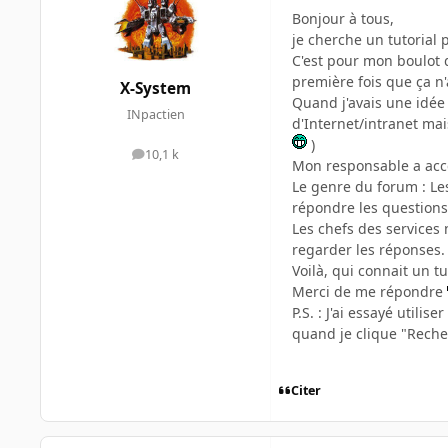
Bonjour à tous,
je cherche un tutorial
C'est pour mon boulot 
première fois que ça n
X-System
Quand j'avais une idée 
INpactien
d'Internet/intranet mais
)
10,1 k
messages
Mon responsable a acce
Le genre du forum : Les
répondre les questions.
Les chefs des services 
regarder les réponses.
Voilà, qui connait un tu
Merci de me répondre
P.S. : J'ai essayé util
quand je clique "Reche
Citer