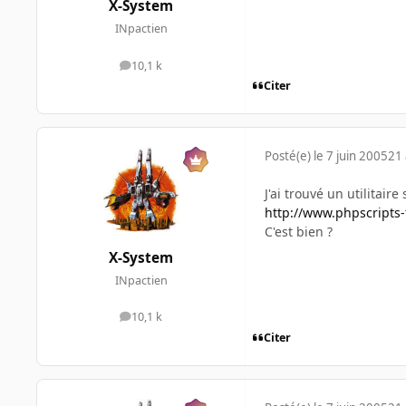
X-System
INpactien
10,1 k
messages
Citer
Posté(e)
le 7 juin 2005
21 
J'ai trouvé un utilitai
http://www.phpscripts-
C'est bien ?
X-System
INpactien
10,1 k
messages
Citer