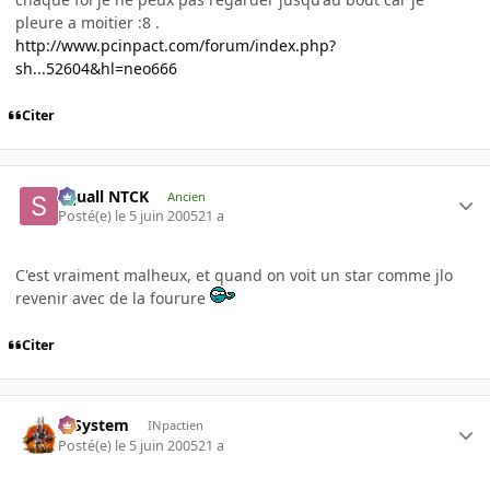
pleure a moitier :8 .
http://www.pcinpact.com/forum/index.php?
sh...52604&hl=neo666
Citer
Squall NTCK
Ancien
Posté(e)
le 5 juin 2005
21 a
C'est vraiment malheux, et quand on voit un star comme jlo
revenir avec de la fourure
Citer
X-System
INpactien
Posté(e)
le 5 juin 2005
21 a