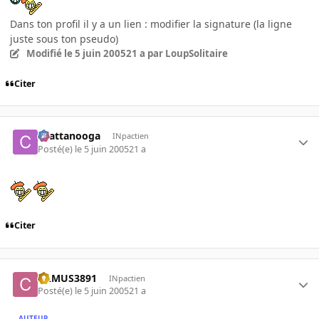
Dans ton profil il y a un lien : modifier la signature (la ligne
juste sous ton pseudo)
Modifié
le 5 juin 2005
21 a
par LoupSolitaire
Citer
chattanooga
INpactien
Posté(e)
le 5 juin 2005
21 a
Citer
CAMUS3891
INpactien
Posté(e)
le 5 juin 2005
21 a
AUTEUR