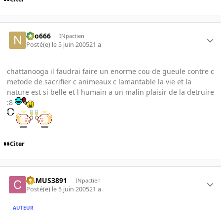
neo666
INpactien
Posté(e)
le 5 juin 2005
21 a
chattanooga il faudrai faire un enorme cou de gueule contre c
metode de sacrifier c animeaux c lamantable la vie et la
nature est si belle et l humain a un malin plaisir de la detruire
:8
Citer
CAMUS3891
INpactien
Posté(e)
le 5 juin 2005
21 a
AUTEUR