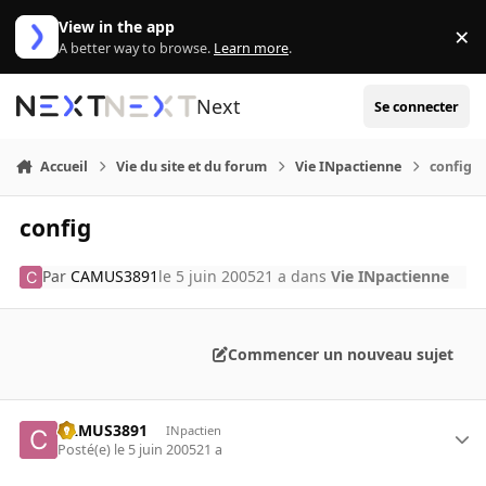
Aller au contenu
View in the app
×
Di
A better way to browse.
Learn more
.
Next
Se connecter
Accueil
Vie du site et du forum
Vie INpactienne
config
config
Par
CAMUS3891
le 5 juin 2005
21 a
dans
Vie INpactienne
Commencer un nouveau sujet
CAMUS3891
INpactien
Posté(e)
le 5 juin 2005
21 a