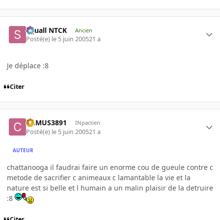
Squall NTCK
Ancien
Posté(e)
le 5 juin 2005
21 a
Je déplace :8
Citer
CAMUS3891
INpactien
Posté(e)
le 5 juin 2005
21 a
AUTEUR
chattanooga il faudrai faire un enorme cou de gueule contre c
metode de sacrifier c animeaux c lamantable la vie et la
nature est si belle et l humain a un malin plaisir de la detruire
:8
Citer