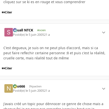
cliquez sur se ki es en rouge et vous comprendrer
Citer
Squall NTCK
Ancien
Posté(e)
le 5 juin 2005
21 a
C'est degueux, je suis on ne peut plus d'accord, mais si ca
peut faire reflechir certaine personne :8 et puis c'est la réalité,
cruelle certe, mais réalité tout de même
Citer
neo666
INpactien
Posté(e)
le 5 juin 2005
21 a
J'avais créé un topic pour dénnocer ce genre de chose mais a
chaque foi je ne peux pas regarder jusqu'au bout car je