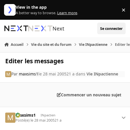
Aller au contenu
View in the app
×
Di
A better way to browse.
Learn more
.
Next
Se connecter
Accueil
Vie du site et du forum
Vie INpactienne
Editer l
Editer les messages
Par
maxsims1
le 28 mai 2005
21 a
dans
Vie INpactienne
Commencer un nouveau sujet
maxsims1
INpactien
Posté(e)
le 28 mai 2005
21 a