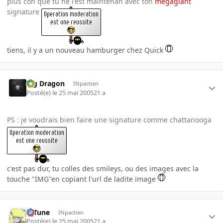
plus con que tu ne l'est maintenan avec ton
megagiant
signature
tiens, il y a un nouveau hamburger chez Quick
Big Dragon
INpactien
Posté(e)
le 25 mai 2005
21 a
PS : je voudrais bien faire une signature comme chattanooga
c'est pas dur, tu colles des smileys, ou des images avec la
touche "IMG"en copiant l'url de ladite image
D-Tune
INpactien
Posté(e)
le 25 mai 2005
21 a