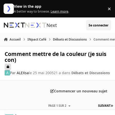
Aller au contenu
View in the app
×
Di
A better way to browse.
Learn more
.
Next
Se connecter
Accueil
INpact Café
Débats et Discussions
Comment mettr
Comment mettre de la couleur (je suis
con)
Par
ALEXsa
le 25 mai 2005
21 a
dans
Débats et Discussions
Commencer un nouveau sujet
PAGE 1 SUR 2
SUIVANT