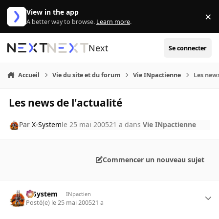
Aller au contenu
View in the app
×
Di
A better way to browse.
Learn more
.
Next
Se connecter
Accueil
Vie du site et du forum
Vie INpactienne
Les news
Les news de l'actualité
Par
X-System
le 25 mai 2005
21 a
dans
Vie INpactienne
Commencer un nouveau sujet
X-System
INpactien
Posté(e)
le 25 mai 2005
21 a