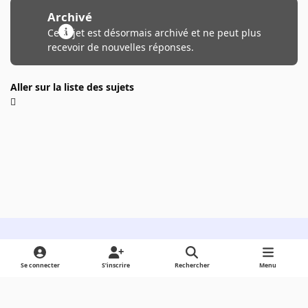
Archivé
Ce sujet est désormais archivé et ne peut plus
recevoir de nouvelles réponses.
Aller sur la liste des sujets
Light Mode
Dark Mode
System Preference
Se connecter
S’inscrire
Rechercher
Menu
Langue
Cookies
Powered by
Invision Community