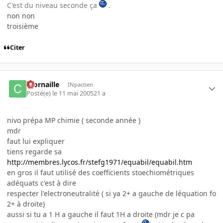
C'est du niveau seconde ça
.
non non
troisième
Citer
ccornaille
INpactien
Posté(e)
le 11 mai 2005
21 a
nivo prépa MP chimie ( seconde année )
mdr
faut lui expliquer
tiens regarde sa
http://membres.lycos.fr/stefg1971/equabil/equabil.htm
en gros il faut utilisé des coefficients stoechiométriques
adéquats c'est à dire
respecter l'electroneutralité ( si ya 2+ a gauche de léquation fo
2+ à droite)
aussi si tu a 1 H a gauche il faut 1H a droite (mdr je c pa