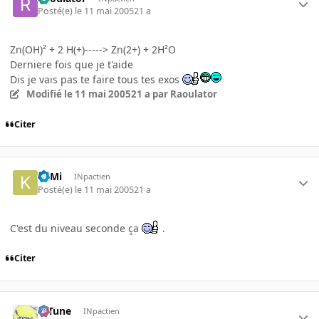
Posté(e)
le 11 mai 2005
21 a
Zn(OH)² + 2 H(+)-----> Zn(2+) + 2H²O
Derniere fois que je t'aide
Dis je vais pas te faire tous tes exos
Modifié
le 11 mai 2005
21 a
par Raoulator
Citer
KilMi
INpactien
Posté(e)
le 11 mai 2005
21 a
C'est du niveau seconde ça
.
Citer
D-Tune
INpactien