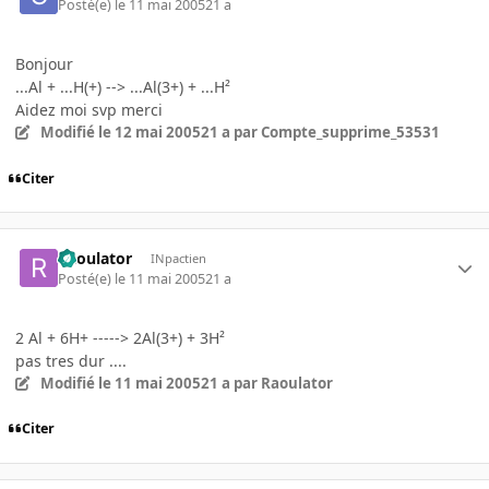
Posté(e)
le 11 mai 2005
21 a
Bonjour
...Al + ...H(+) --> ...Al(3+) + ...H²
Aidez moi svp merci
Modifié
le 12 mai 2005
21 a
par Compte_supprime_53531
Citer
Raoulator
INpactien
Posté(e)
le 11 mai 2005
21 a
2 Al + 6H+ -----> 2Al(3+) + 3H²
pas tres dur ....
Modifié
le 11 mai 2005
21 a
par Raoulator
Citer