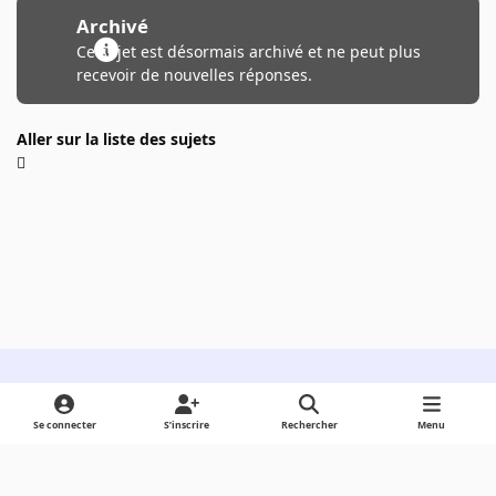
Archivé
Ce sujet est désormais archivé et ne peut plus
recevoir de nouvelles réponses.
Aller sur la liste des sujets
Light Mode
Dark Mode
System Preference
Se connecter
S’inscrire
Rechercher
Menu
Langue
Cookies
Powered by
Invision Community