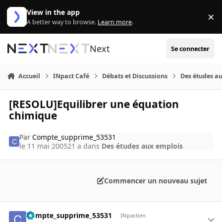
Aller au contenu
View in the app
×
Di
A better way to browse.
Learn more
.
Next
Se connecter
Accueil
INpact Café
Débats et Discussions
Des études a
[RESOLU]Equilibrer une équation
chimique
Par
Compte_supprime_53531
le 11 mai 2005
21 a
dans
Des études aux emplois
Commencer un nouveau sujet
Compte_supprime_53531
INpactien