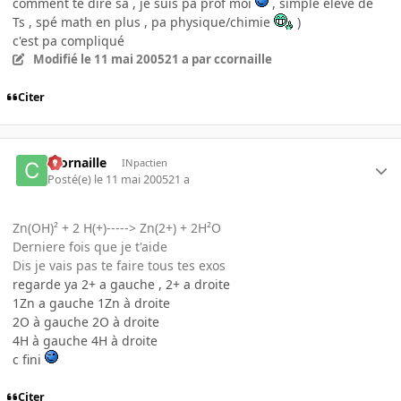
comment te dire sa , je suis pa prof moi
, simple eleve de
Ts , spé math en plus , pa physique/chimie
)
c'est pa compliqué
Modifié
le 11 mai 2005
21 a
par ccornaille
Citer
ccornaille
INpactien
Posté(e)
le 11 mai 2005
21 a
Zn(OH)² + 2 H(+)-----> Zn(2+) + 2H²O
Derniere fois que je t'aide
Dis je vais pas te faire tous tes exos
regarde ya 2+ a gauche , 2+ a droite
1Zn a gauche 1Zn à droite
2O à gauche 2O à droite
4H à gauche 4H à droite
c fini
Citer