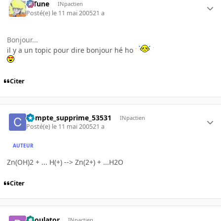
D-Tune
INpactien
Posté(e)
le 11 mai 2005
21 a
Bonjour...
il y a un topic pour dire bonjour hé ho
Citer
Compte_supprime_53531
INpactien
Posté(e)
le 11 mai 2005
21 a
AUTEUR
Zn(OH)2 + ... H(+) --> Zn(2+) + ...H2O
Citer
Raoulator
INpactien