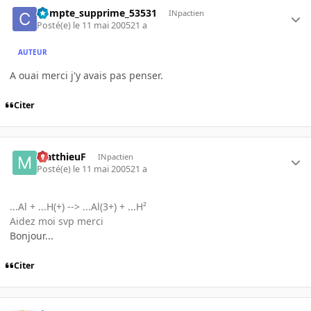
Compte_supprime_53531
INpactien
Posté(e)
le 11 mai 2005
21 a
AUTEUR
A ouai merci j'y avais pas penser.
Citer
MatthieuF
INpactien
Posté(e)
le 11 mai 2005
21 a
...Al + ...H(+) --> ...Al(3+) + ...H²
Aidez moi svp merci
Bonjour...
Citer