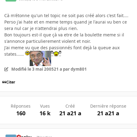
Cà m'étonne qu'un tel topic ne soit pas créé alors c'est fait....
Perso j'ai hate et en meme temps quand je l'aurai vu ben ce
sera nul car je n'attendrai plus rien.
Bon toujours est-il que çà va etre de la boulette meme si il
s'annonce particulierement violent et noir.
J'ai meme vu que des passionnés font dejà la queue aux
states......
Modifié
le 3 mai 2005
21 a
par dym801
Citer
Réponses
Vues
Créé
Dernière réponse
160
16 k
21 a
21 a
21 a
21 a