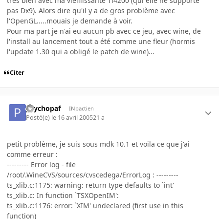
très bien avec ma vieillissante Ti4200 (qui elle ne supporte
pas Dx9). Alors dire qu'il y a de gros problème avec
l'OpenGL.....mouais je demande à voir.
Pour ma part je n'ai eu aucun pb avec ce jeu, avec wine, de
l'install au lancement tout a été comme une fleur (hormis
l'update 1.30 qui a obligé le patch de wine)...
Citer
psychopaf
INpactien
Posté(e)
le 16 avril 2005
21 a
petit problème, je suis sous mdk 10.1 et voila ce que j'ai
comme erreur :
--------- Error log - file
/root/.WineCVS/sources/cvscedega/ErrorLog : ---------
ts_xlib.c:1175: warning: return type defaults to `int'
ts_xlib.c: In function `TSXOpenIM':
ts_xlib.c:1176: error: `XIM' undeclared (first use in this
function)