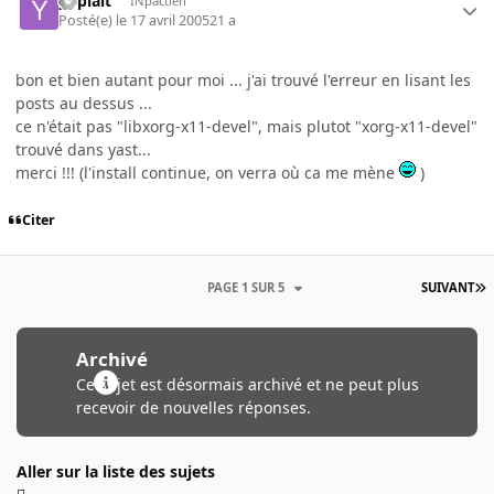
yoplait
INpactien
Posté(e)
le 17 avril 2005
21 a
bon et bien autant pour moi ... j'ai trouvé l'erreur en lisant les
posts au dessus ...
ce n'était pas "libxorg-x11-devel", mais plutot "xorg-x11-devel"
trouvé dans yast...
merci !!! (l'install continue, on verra où ca me mène
)
Citer
PAGE 1 SUR 5
SUIVANT
Archivé
Ce sujet est désormais archivé et ne peut plus
recevoir de nouvelles réponses.
Aller sur la liste des sujets