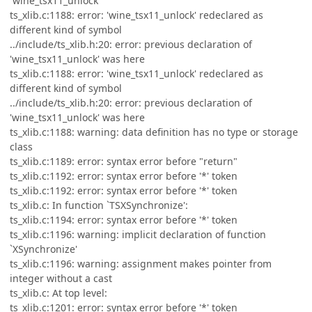
`wine_tsx11_unlock'
ts_xlib.c:1188: error: 'wine_tsx11_unlock' redeclared as
different kind of symbol
../include/ts_xlib.h:20: error: previous declaration of
'wine_tsx11_unlock' was here
ts_xlib.c:1188: error: 'wine_tsx11_unlock' redeclared as
different kind of symbol
../include/ts_xlib.h:20: error: previous declaration of
'wine_tsx11_unlock' was here
ts_xlib.c:1188: warning: data definition has no type or storage
class
ts_xlib.c:1189: error: syntax error before "return"
ts_xlib.c:1192: error: syntax error before '*' token
ts_xlib.c:1192: error: syntax error before '*' token
ts_xlib.c: In function `TSXSynchronize':
ts_xlib.c:1194: error: syntax error before '*' token
ts_xlib.c:1196: warning: implicit declaration of function
`XSynchronize'
ts_xlib.c:1196: warning: assignment makes pointer from
integer without a cast
ts_xlib.c: At top level:
ts_xlib.c:1201: error: syntax error before '*' token