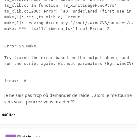
ts_xlib.c: In function `TS_XInitImageFuncPtrs':

ts_xlib.c:1206: error: `a0' undeclared (first use in th
make[1]: *** [ts_xlib.o] Erreur 1

make[1]: Leaving directory `/root/.WineCVS/sources/cvs
make: *** [tsx11/libwine_tsx11.so] Erreur 2

Error in Make

Try fixing the error based on the output above, and

run the script again, without paramaters (Eg: WineCVS.s
je ne sais pas trop où demander de l'aide .. alors je me tourne
vers vous, pourrez-vous m'aider ??
Citer