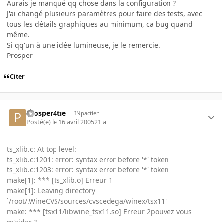
Aurais je manqué qq chose dans la configuration ?
J'ai changé plusieurs paramètres pour faire des tests, avec
tous les détails graphiques au minimum, ca bug quand
même.
Si qq'un à une idée lumineuse, je le remercie.
Prosper
Citer
Prosper4tie
INpactien
Posté(e)
le 16 avril 2005
21 a
ts_xlib.c: At top level:
ts_xlib.c:1201: error: syntax error before '*' token
ts_xlib.c:1203: error: syntax error before '*' token
make[1]: *** [ts_xlib.o] Erreur 1
make[1]: Leaving directory
`/root/.WineCVS/sources/cvscedega/winex/tsx11'
make: *** [tsx11/libwine_tsx11.so] Erreur 2pouvez vous
m'aider ?