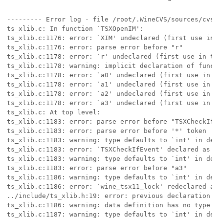
--------- Error log - file /root/.WineCVS/sources/cvsc
ts_xlib.c: In function `TSXOpenIM':

ts_xlib.c:1176: error: `XIM' undeclared (first use in t
ts_xlib.c:1176: error: parse error before "r"

ts_xlib.c:1178: error: `r' undeclared (first use in thi
ts_xlib.c:1178: warning: implicit declaration of functi
ts_xlib.c:1178: error: `a0' undeclared (first use in th
ts_xlib.c:1178: error: `a1' undeclared (first use in th
ts_xlib.c:1178: error: `a2' undeclared (first use in th
ts_xlib.c:1178: error: `a3' undeclared (first use in th
ts_xlib.c: At top level:

ts_xlib.c:1183: error: parse error before "TSXCheckIfEv
ts_xlib.c:1183: error: parse error before '*' token

ts_xlib.c:1183: warning: type defaults to `int' in dec
ts_xlib.c:1183: error: `TSXCheckIfEvent' declared as f
ts_xlib.c:1183: warning: type defaults to `int' in dec
ts_xlib.c:1183: error: parse error before "a3"

ts_xlib.c:1186: warning: type defaults to `int' in dec
ts_xlib.c:1186: error: `wine_tsx11_lock' redeclared as
../include/ts_xlib.h:19: error: previous declaration o
ts_xlib.c:1186: warning: data definition has no type or
ts_xlib.c:1187: warning: type defaults to `int' in decl