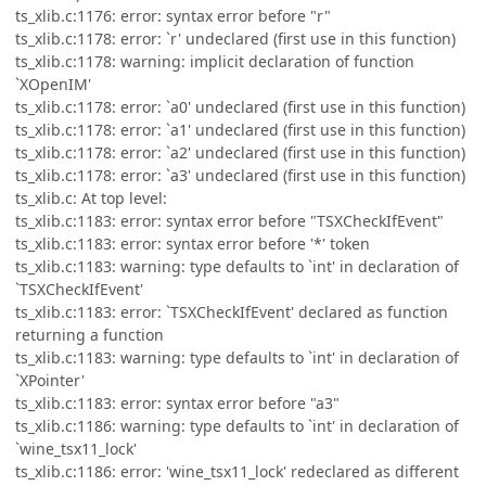
ts_xlib.c:1176: error: syntax error before "r"
ts_xlib.c:1178: error: `r' undeclared (first use in this function)
ts_xlib.c:1178: warning: implicit declaration of function
`XOpenIM'
ts_xlib.c:1178: error: `a0' undeclared (first use in this function)
ts_xlib.c:1178: error: `a1' undeclared (first use in this function)
ts_xlib.c:1178: error: `a2' undeclared (first use in this function)
ts_xlib.c:1178: error: `a3' undeclared (first use in this function)
ts_xlib.c: At top level:
ts_xlib.c:1183: error: syntax error before "TSXCheckIfEvent"
ts_xlib.c:1183: error: syntax error before '*' token
ts_xlib.c:1183: warning: type defaults to `int' in declaration of
`TSXCheckIfEvent'
ts_xlib.c:1183: error: `TSXCheckIfEvent' declared as function
returning a function
ts_xlib.c:1183: warning: type defaults to `int' in declaration of
`XPointer'
ts_xlib.c:1183: error: syntax error before "a3"
ts_xlib.c:1186: warning: type defaults to `int' in declaration of
`wine_tsx11_lock'
ts_xlib.c:1186: error: 'wine_tsx11_lock' redeclared as different