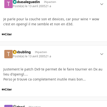
tsubasaleguedin
INpactien
Posté(e)
le 13 avril 2005
21 a
Je parle pour la couche son et devices, car pour wine + wow
c'est en opengl il me semble et non en d3d.
Citer
tuxbubling
INpactien
Posté(e)
le 13 avril 2005
21 a
Justement le patch Dx9 te permet de le faire tourner en Dx au
lieu d'opengl....
Perso je trouve ca completement inutile mais bon...
Citer
kathryl
INpactien