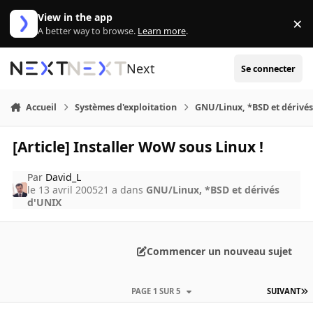
Aller au contenu
View in the app
×
Di
A better way to browse.
Learn more
.
Next
Se connecter
Accueil
Systèmes d'exploitation
GNU/Linux, *BSD et dérivé
[Article] Installer WoW sous Linux !
Par
David_L
le 13 avril 2005
21 a
dans
GNU/Linux, *BSD et dérivés
d'UNIX
Commencer un nouveau sujet
PAGE 1 SUR 5
SUIVANT