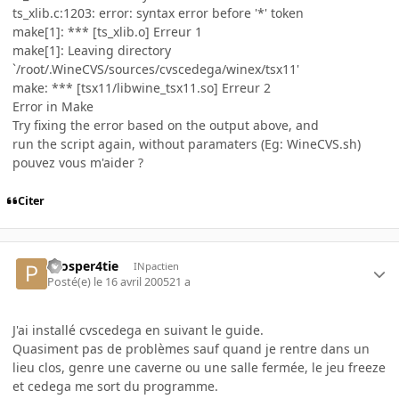
ts_xlib.c:1203: error: syntax error before '*' token
make[1]: *** [ts_xlib.o] Erreur 1
make[1]: Leaving directory
`/root/.WineCVS/sources/cvscedega/winex/tsx11'
make: *** [tsx11/libwine_tsx11.so] Erreur 2
Error in Make
Try fixing the error based on the output above, and
run the script again, without paramaters (Eg: WineCVS.sh)
pouvez vous m'aider ?
Citer
Prosper4tie
INpactien
Posté(e)
le 16 avril 2005
21 a
J'ai installé cvscedega en suivant le guide.
Quasiment pas de problèmes sauf quand je rentre dans un
lieu clos, genre une caverne ou une salle fermée, le jeu freeze
et cedega me sort du programme.