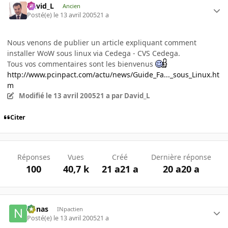
David_L
Ancien
Posté(e)
le 13 avril 2005
21 a
Nous venons de publier un article expliquant comment
installer WoW sous linux via Cedega - CVS Cedega.
Tous vos commentaires sont les bienvenus
http://www.pcinpact.com/actu/news/Guide_Fa..._sous_Linux.ht
m
Modifié
le 13 avril 2005
21 a
par David_L
Citer
Réponses
Vues
Créé
Dernière réponse
100
40,7 k
21 a
21 a
20 a
20 a
nonas
INpactien
Posté(e)
le 13 avril 2005
21 a