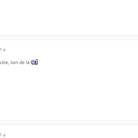
1 a
utile, loin de là
1 a