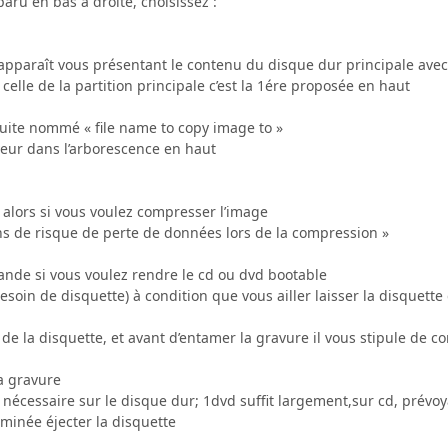
paru en bas à droite, choisissez :
pparaît vous présentant le contenu du disque dur principale avec 
 celle de la partition principale c’est la 1ére proposée en haut
uite nommé « file name to copy image to »
veur dans l’arborescence en haut
lors si vous voulez compresser l’image
ins de risque de perte de données lors de la compression »
nde si vous voulez rendre le cd ou dvd bootable
esoin de disquette) à condition que vous ailler laisser la disquet
de la disquette, et avant d’entamer la gravure il vous stipule de c
a gravure
 nécessaire sur le disque dur; 1dvd suffit largement,sur cd, prévoy
rminée éjecter la disquette