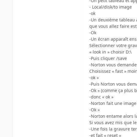
-Un petit tableau et ap
- Local/disk/to image
-ok
-Un deuxième tableau a
que vous allez faire est
-Ok
-Un écran apparaît ens
Sélectionner votre gra
« look in » choisir D:\
-Puis cliquer /save
-Norton vous demande a
Choisissez « fast » mo
-ok »
-Puis Norton vous dema
-Ok » (comme ça plus b
-donc « ok »
-Norton fait une image 
-Ok »
-Norton entame alors l
Si vous avez mis que le
-Une fois la gravure te
-et fait « reset »