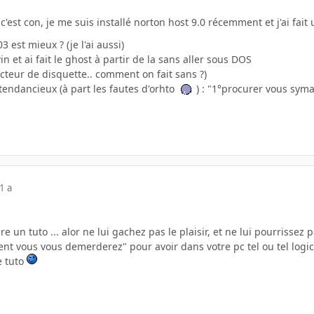
 c'est con, je me suis installé norton host 9.0 récemment et j'ai fai
3 est mieux ? (je l'ai aussi)
win et ai fait le ghost à partir de la sans aller sous DOS
 lecteur de disquette.. comment on fait sans ?)
tendancieux (à part les fautes d'orhto
) : "1°procurer vous syma
1 a
faire un tuto ... alor ne lui gachez pas le plaisir, et ne lui pourrissez 
t vous vous demerderez" pour avoir dans votre pc tel ou tel logici
e tuto