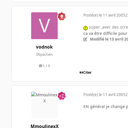
Posté(e)
le 11 avril 2005
2
super ,avec des scr
ca va être difficile po
Modifié
le 13 avril 
vodnok
INpactien
1,1 k
messages
Citer
Posté(e)
le 11 avril 2005
2
EN général je change pl
MmoulinexX