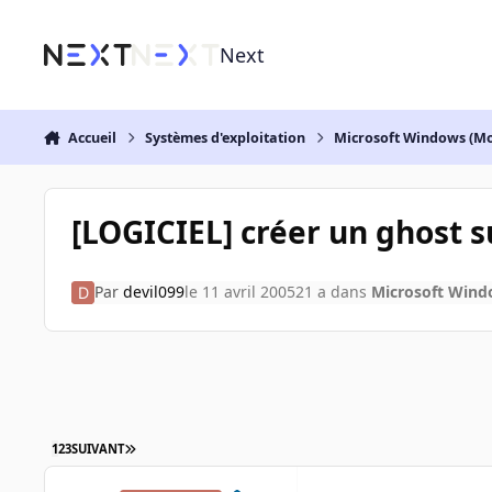
Aller au contenu
Next
Accueil
Systèmes d'exploitation
Microsoft Windows (Mo
[LOGICIEL] créer un ghost s
Par
devil099
le 11 avril 2005
21 a
dans
Microsoft Wind
1
2
3
SUIVANT