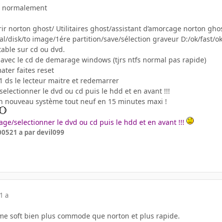
r normalement
uvrir norton ghost/ Utilitaires ghost/assistant d’amorcage norton g
al/disk/to image/1ére partition/save/sélection graveur D:/ok/fast/ok
otable sur cd ou dvd.
r avec le cd de demarage windows (tjrs ntfs normal pas rapide)
ater faites reset
 1 ds le lecteur maitre et redemarrer
selectionner le dvd ou cd puis le hdd et en avant !!!
un nouveau système tout neuf en 15 minutes maxi !
ge/selectionner le dvd ou cd puis le hdd et en avant !!!
2005
21 a
par devil099
1 a
me soft bien plus commode que norton et plus rapide.