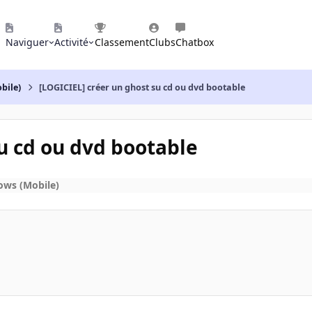
Naviguer
Activité
Classement
Clubs
Chatbox
bile)
[LOGICIEL] créer un ghost su cd ou dvd bootable
u cd ou dvd bootable
ows (Mobile)