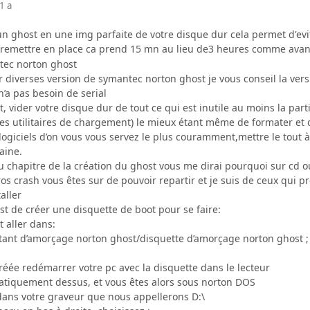
1 a
n ghost en une img parfaite de votre disque dur cela permet d'evit
t remettre en place ca prend 15 mn au lieu de3 heures comme avan
tec norton ghost
 diverses version de symantec norton ghost je vous conseil la versio
n’a pas besoin de serial
, vider votre disque dur de tout ce qui est inutile au moins la par
es utilitaires de chargement) le mieux étant même de formater et d
s logiciels d’on vous vous servez le plus couramment,mettre le tou
aine.
chapitre de la création du ghost vous me dirai pourquoi sur cd ou 
 crash vous êtes sur de pouvoir repartir et je suis de ceux qui pr
taller
est de créer une disquette de boot pour se faire:
 aller dans:
istant d’amorçage norton ghost/disquette d’amorçage norton ghost ;
créée redémarrer votre pc avec la disquette dans le lecteur
atiquement dessus, et vous êtes alors sous norton DOS
dans votre graveur que nous appellerons D:\