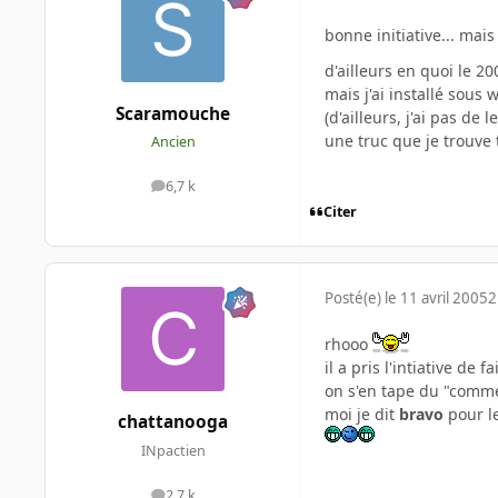
bonne initiative... mais
d'ailleurs en quoi le 200
mais j'ai installé sous 
Scaramouche
(d'ailleurs, j'ai pas de
une truc que je trouve 
Ancien
6,7 k
messages
Citer
Posté(e)
le 11 avril 2005
2
rhooo
il a pris l'intiative de 
on s'en tape du "commen
moi je dit
bravo
pour l
chattanooga
INpactien
2,7 k