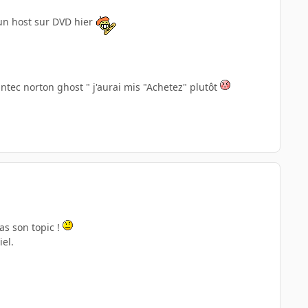
t un host sur DVD hier
ntec norton ghost " j'aurai mis "Achetez" plutôt
pas son topic !
el.