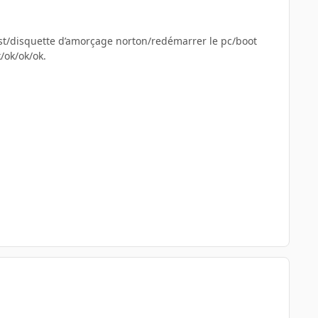
host/disquette d’amorçage norton/redémarrer le pc/boot
/ok/ok/ok.