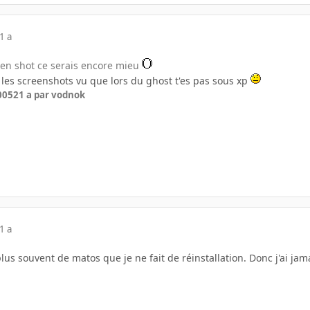
1 a
een shot ce serais encore mieu
ur les screenshots vu que lors du ghost t'es pas sous xp
2005
21 a
par vodnok
1 a
us souvent de matos que je ne fait de réinstallation. Donc j'ai jamai