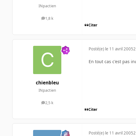
INpactien
1,8 k
messages
Citer
Posté(e)
le 11 avril 2005
2
En tout cas c'est pas in
chienbleu
INpactien
2,5 k
messages
Citer
Posté(e)
le 11 avril 2005
2