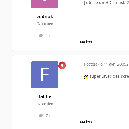
J'utilise un HD en usb 
vodnok
INpactien
1,1 k
messages
Citer
Posté(e)
le 11 avril 2005
2
super ,avec des scr
fabbe
INpactien
1,7 k
messages
Citer