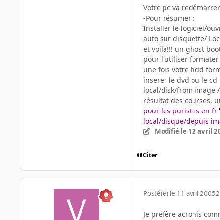
Votre pc va redémarre
-Pour résumer :
Installer le logiciel/o
auto sur disquette/ Loc
et voila!!! un ghost bo
pour l'utiliser formate
une fois votre hdd form
inserer le dvd ou le cd
local/disk/from image /
résultat des courses, 
pour les puristes en fr
local/disque/depuis ima
Modifié
le 12 avril 
Citer
Posté(e)
le 11 avril 2005
2
Je préfère acronis com