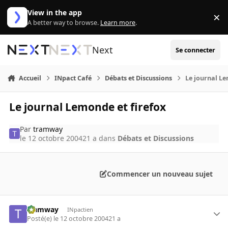
Aller au contenu
View in the app
×
Di
A better way to browse.
Learn more
.
Next
Se connecter
Accueil
INpact Café
Débats et Discussions
Le journal Le
Le journal Lemonde et firefox
Par
tramway
le 12 octobre 2004
21 a
dans
Débats et Discussions
Commencer un nouveau sujet
tramway
INpactien
Posté(e)
le 12 octobre 2004
21 a