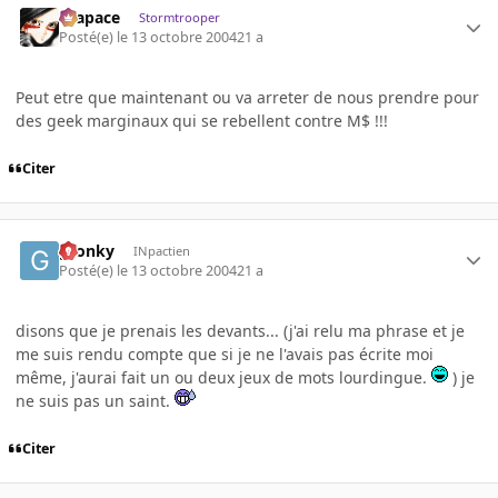
Krapace
Stormtrooper
Posté(e)
le 13 octobre 2004
21 a
Peut etre que maintenant ou va arreter de nous prendre pour
des geek marginaux qui se rebellent contre M$ !!!
Citer
gronky
INpactien
Posté(e)
le 13 octobre 2004
21 a
disons que je prenais les devants... (j'ai relu ma phrase et je
me suis rendu compte que si je ne l'avais pas écrite moi
même, j'aurai fait un ou deux jeux de mots lourdingue.
) je
ne suis pas un saint.
Citer