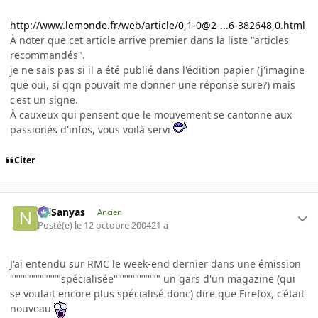
http://www.lemonde.fr/web/article/0,1-0@2-...6-382648,0.html
À noter que cet article arrive premier dans la liste "articles
recommandés".
je ne sais pas si il a été publié dans l'édition papier (j'imagine
que oui, si qqn pouvait me donner une réponse sure?) mais
c'est un signe.
À cauxeux qui pensent que le mouvement se cantonne aux
passionés d'infos, vous voilà servi
Citer
NilSanyas
Ancien
Posté(e)
le 12 octobre 2004
21 a
J'ai entendu sur RMC le week-end dernier dans une émission
""""""""""""spécialisée""""""""""" un gars d'un magazine (qui
se voulait encore plus spécialisé donc) dire que Firefox, c'était
nouveau