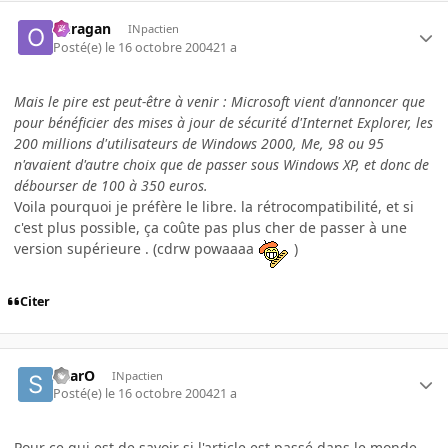
ouragan
INpactien
Posté(e)
le 16 octobre 2004
21 a
Mais le pire est peut-être à venir : Microsoft vient d'annoncer que
pour bénéficier des mises à jour de sécurité d'Internet Explorer, les
200 millions d'utilisateurs de Windows 2000, Me, 98 ou 95
n'avaient d'autre choix que de passer sous Windows XP, et donc de
débourser de 100 à 350 euros.
Voila pourquoi je préfère le libre. la rétrocompatibilité, et si
c'est plus possible, ça coûte pas plus cher de passer à une
version supérieure . (cdrw powaaaa
)
Citer
SkarO
INpactien
Posté(e)
le 16 octobre 2004
21 a
Pour ce qui est de savoir si l'article est passé dans le monde