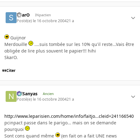
SkarO
INpactien
Posté(e)
le 16 octobre 2004
21 a
Guijnor
Merdouille
....suis tombée sur les 10% qu'il reste...Vais être
obligée de lire plus souvent le papier!!! hihi
SkarO.
Citer
NilSanyas
Ancien
Posté(e)
le 16 octobre 2004
21 a
http://www.leparisien.com/home/info/faitjo...cleid=241166540
pcinpact passe dans le parigo... mais on se demande
pourquoi
Sont cons quand même
(en fait on a fait UNE news