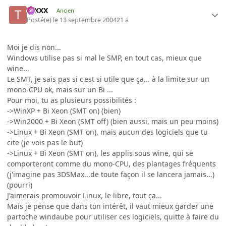
tuXXX
Ancien
Posté(e)
le 13 septembre 2004
21 a
Moi je dis non...
Windows utilise pas si mal le SMP, en tout cas, mieux que
wine...
Le SMT, je sais pas si c'est si utile que ça... à la limite sur un
mono-CPU ok, mais sur un Bi ...
Pour moi, tu as plusieurs possibilités :
->WinXP + Bi Xeon (SMT on) (bien)
->Win2000 + Bi Xeon (SMT off) (bien aussi, mais un peu moins)
->Linux + Bi Xeon (SMT on), mais aucun des logiciels que tu
cite (je vois pas le but)
->Linux + Bi Xeon (SMT on), les applis sous wine, qui se
comporteront comme du mono-CPU, des plantages fréquents
(j'imagine pas 3DSMax...de toute façon il se lancera jamais...)
(pourri)
J'aimerais promouvoir Linux, le libre, tout ça...
Mais je pense que dans ton intérêt, il vaut mieux garder une
partoche windaube pour utiliser ces logiciels, quitte à faire du