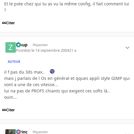
Et le pote chez qui tu as vu la même config, il fait comment lui
?
Citer
Zloup
INpactien
Posté(e)
le 14 septembre 2004
21 a
AUTEUR
il f pas du 3ds max..
mais j parlais de l Os en général et qques appli style GIMP qui
vont a une de ces vitesse...
lui na pas de PROFS chiants qui exigent ces softs là..
ouin...
Citer
lorinc
INpactien