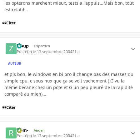
les opterons marchent mieux, tests a l'appuis...Mais bon, tout
est relatif...
Citer
Zloup
INpactien
Posté(e)
le 13 septembre 2004
21 a
AUTEUR
et pis bon, le windows en bi pro il change pas des masses du
simple cpu, c sous nux que ça se voit vachement ( G vu la
meme becane chez un pote et G un peu pleuré de la rapidité
comparé au mien)...
Citer
-rem-
Ancien
Posté(e)
le 13 septembre 2004
21 a