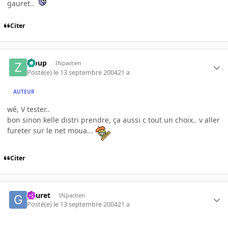
gauret..
Citer
Zloup
INpactien
Posté(e)
le 13 septembre 2004
21 a
AUTEUR
wé, V tester..
bon sinon kelle distri prendre, ça aussi c tout un choix.. v aller
fureter sur le net moua...
Citer
gauret
INpactien
Posté(e)
le 13 septembre 2004
21 a