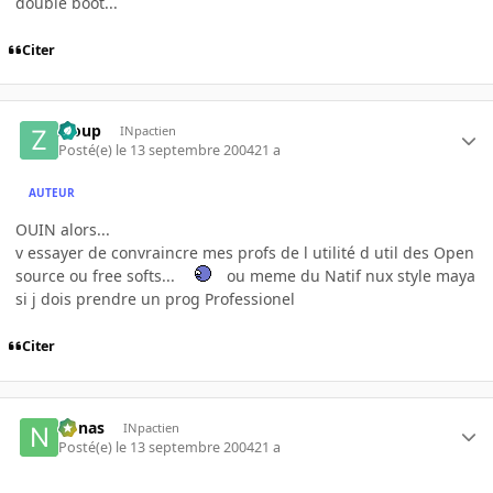
double boot...
Citer
Zloup
INpactien
Posté(e)
le 13 septembre 2004
21 a
AUTEUR
OUIN alors...
v essayer de convraincre mes profs de l utilité d util des Open
source ou free softs...
ou meme du Natif nux style maya
si j dois prendre un prog Professionel
Citer
nonas
INpactien
Posté(e)
le 13 septembre 2004
21 a