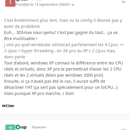
Posté(e)
le 13 septembre 2004
21 a
C'est évidemment plus lent, mais vu ta config il devrait pas y
avoir de problème
Euh... 3DSmax sous qemu? c'est pas gagné du tout... ça va
être inutilisable !
j vois po quel windaube utiliserait parfaitement les 4 Cpus >>
2 cpus + hyper threading.. en 2K pro ou XP c 2 Cpus max,
donc perte
Tout d'abord, windows XP connais la différence entre les CPU
réels et virtuels, donc XP pro te permettrait d'avoir les 2 CPU
réels et les 2 virtuels (Mais pas windows 2000 pro!)
Ensuite, si ça n'avait pas été le cas, il aurait suffit de
désactiver l'HT (ça sert pas spécialement pour un biCPU...)
mais puisque XP pro marche, c bon!
Citer
Zloup
INpactien