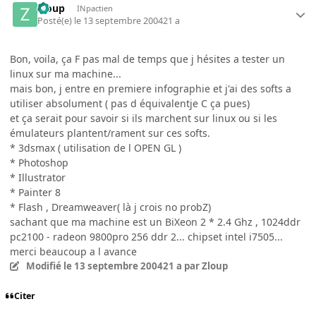
Zloup
INpactien
Posté(e)
le 13 septembre 2004
21 a
Bon, voila, ça F pas mal de temps que j hésites a tester un
linux sur ma machine...
mais bon, j entre en premiere infographie et j'ai des softs a
utiliser absolument ( pas d équivalentje C ça pues)
et ça serait pour savoir si ils marchent sur linux ou si les
émulateurs plantent/rament sur ces softs.
* 3dsmax ( utilisation de l OPEN GL )
* Photoshop
* Illustrator
* Painter 8
* Flash , Dreamweaver( là j crois no probZ)
sachant que ma machine est un BiXeon 2 * 2.4 Ghz , 1024ddr
pc2100 - radeon 9800pro 256 ddr 2... chipset intel i7505...
merci beaucoup a l avance
Modifié
le 13 septembre 2004
21 a
par Zloup
Citer