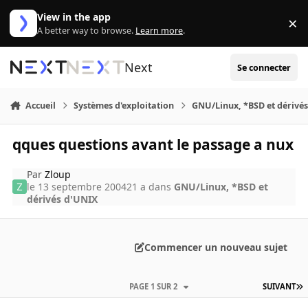
Aller au contenu
View in the app
×
Di
A better way to browse.
Learn more
.
Next
Se connecter
Accueil
Systèmes d'exploitation
GNU/Linux, *BSD et dérivé
qques questions avant le passage a nux
Par
Zloup
le 13 septembre 2004
21 a
dans
GNU/Linux, *BSD et
dérivés d'UNIX
Commencer un nouveau sujet
PAGE 1 SUR 2
SUIVANT