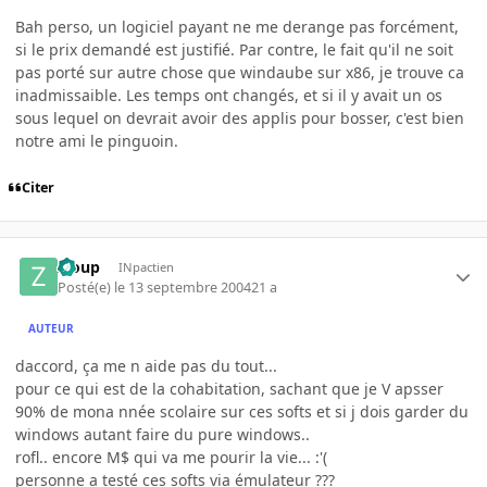
Bah perso, un logiciel payant ne me derange pas forcément,
si le prix demandé est justifié. Par contre, le fait qu'il ne soit
pas porté sur autre chose que windaube sur x86, je trouve ca
inadmissaible. Les temps ont changés, et si il y avait un os
sous lequel on devrait avoir des applis pour bosser, c'est bien
notre ami le pinguoin.
Citer
Zloup
INpactien
Posté(e)
le 13 septembre 2004
21 a
AUTEUR
daccord, ça me n aide pas du tout...
pour ce qui est de la cohabitation, sachant que je V apsser
90% de mona nnée scolaire sur ces softs et si j dois garder du
windows autant faire du pure windows..
rofl.. encore M$ qui va me pourir la vie... :'(
personne a testé ces softs via émulateur ???