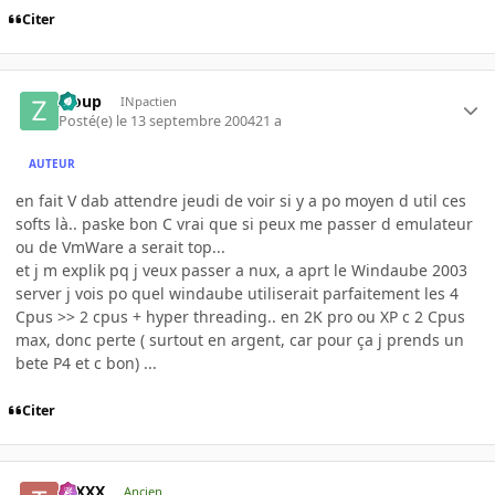
Citer
Zloup
INpactien
Posté(e)
le 13 septembre 2004
21 a
AUTEUR
en fait V dab attendre jeudi de voir si y a po moyen d util ces
softs là.. paske bon C vrai que si peux me passer d emulateur
ou de VmWare a serait top...
et j m explik pq j veux passer a nux, a aprt le Windaube 2003
server j vois po quel windaube utiliserait parfaitement les 4
Cpus >> 2 cpus + hyper threading.. en 2K pro ou XP c 2 Cpus
max, donc perte ( surtout en argent, car pour ça j prends un
bete P4 et c bon) ...
Citer
tuXXX
Ancien