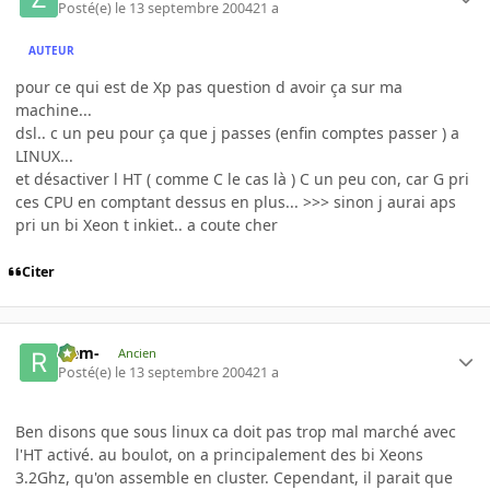
Posté(e)
le 13 septembre 2004
21 a
AUTEUR
pour ce qui est de Xp pas question d avoir ça sur ma
machine...
dsl.. c un peu pour ça que j passes (enfin comptes passer ) a
LINUX...
et désactiver l HT ( comme C le cas là ) C un peu con, car G pri
ces CPU en comptant dessus en plus... >>> sinon j aurai aps
pri un bi Xeon t inkiet.. a coute cher
Citer
-rem-
Ancien
Posté(e)
le 13 septembre 2004
21 a
Ben disons que sous linux ca doit pas trop mal marché avec
l'HT activé. au boulot, on a principalement des bi Xeons
3.2Ghz, qu'on assemble en cluster. Cependant, il parait que