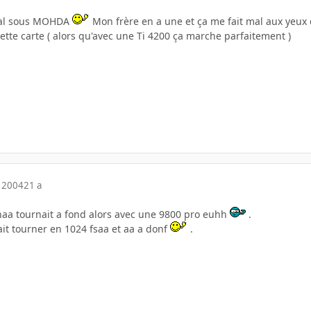
mal sous MOHDA
Mon frère en a une et ça me fait mal aux yeux
tte carte ( alors qu'avec une Ti 4200 ça marche parfaitement )
 2004
21 a
aa tournait a fond alors avec une 9800 pro euhh
.
ait tourner en 1024 fsaa et aa a donf
.