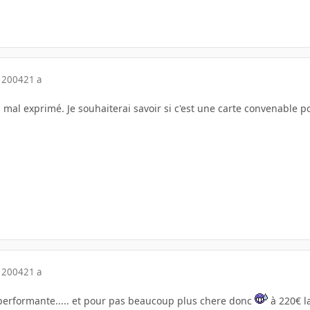
 2004
21 a
s mal exprimé. Je souhaiterai savoir si c'est une carte convenable po
 2004
21 a
 performante..... et pour pas beaucoup plus chere donc
à 220€ la