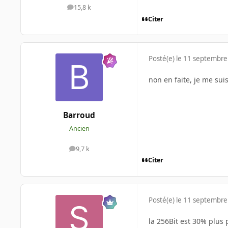
15,8 k
messages
Citer
Posté(e)
le 11 septembre
non en faite, je me sui
Barroud
Ancien
9,7 k
messages
Citer
Posté(e)
le 11 septembre
la 256Bit est 30% plus