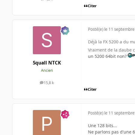
messages
Citer
Posté(e)
le 11 septembre
Déjà la FX 5200 a du 
Vraiment de la daube ce
un 5200 64bit non?
Squall NTCK
Ancien
15,8 k
messages
Citer
Posté(e)
le 11 septembre
Une 128 bits...
Ne parlons pas d'une 64 