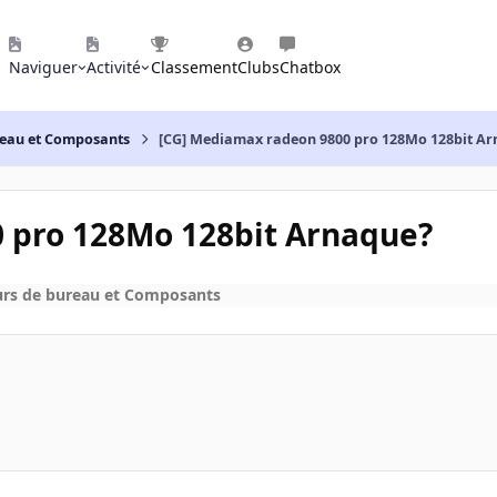
Naviguer
Activité
Classement
Clubs
Chatbox
reau et Composants
[CG] Mediamax radeon 9800 pro 128Mo 128bit A
 pro 128Mo 128bit Arnaque?
urs de bureau et Composants