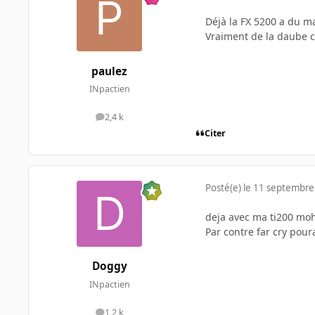
Déjà la FX 5200 a du 
Vraiment de la daube ce
paulez
INpactien
2,4 k
messages
Citer
Posté(e)
le 11 septembre
deja avec ma ti200 moh
Par contre far cry pour
Doggy
INpactien
1,2 k