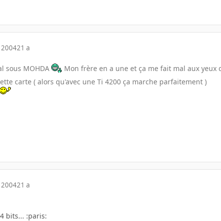
 2004
21 a
mal sous MOHDA
Mon frère en a une et ça me fait mal aux yeux 
tte carte ( alors qu'avec une Ti 4200 ça marche parfaitement )
 2004
21 a
bits... :paris: