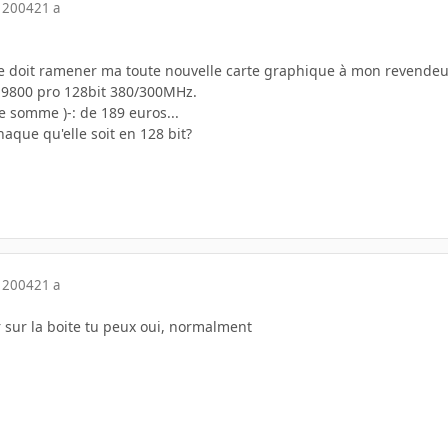
 2004
21 a
 je doit ramener ma toute nouvelle carte graphique à mon revendeu
9800 pro 128bit 380/300MHz.
 somme )-: de 189 euros...
aque qu'elle soit en 128 bit?
 2004
21 a
r sur la boite tu peux oui, normalment