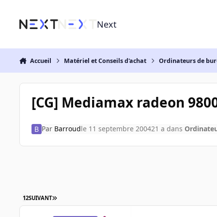
Aller au contenu
Next
Accueil
Matériel et Conseils d'achat
Ordinateurs de bu
[CG] Mediamax radeon 9800
Par
Barroud
le 11 septembre 2004
21 a
dans
Ordinate
1
2
SUIVANT