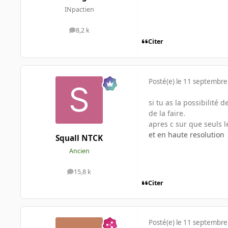
INpactien
8,2 k
messages
Citer
Posté(e)
le 11 septembre
si tu as la possibilité
de la faire.
apres c sur que seuls l
et en haute resolution
Squall NTCK
Ancien
15,8 k
messages
Citer
Posté(e)
le 11 septembre