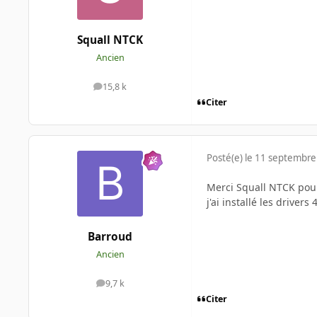
Squall NTCK
Ancien
15,8 k
messages
Citer
Posté(e)
le 11 septembre
Merci Squall NTCK pour 
j'ai installé les driver
Barroud
Ancien
9,7 k
messages
Citer