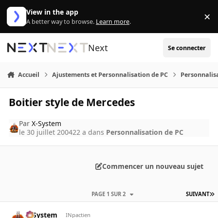
Aller au contenu
View in the app
×
Di
A better way to browse.
Learn more
.
Next
Se connecter
Accueil
Ajustements et Personnalisation de PC
Personnalis
Boitier style de Mercedes
Par
X-System
le 30 juillet 2004
22 a
dans
Personnalisation de PC
Commencer un nouveau sujet
PAGE 1 SUR 2
SUIVANT
X-System
INpactien