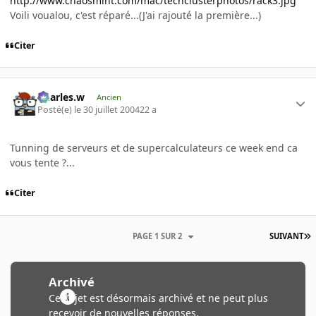
http://www.chaosmint.com/mac/techclusterphotos/rack3.jpg
Voili voualou, c'est réparé...(J'ai rajouté la première...)
Citer
Charles.w
Ancien
Posté(e)
le 30 juillet 2004
22 a
Tunning de serveurs et de supercalculateurs ce week end ca
vous tente ?...
Citer
PAGE 1 SUR 2
SUIVANT
Archivé
Ce sujet est désormais archivé et ne peut plus
recevoir de nouvelles réponses.