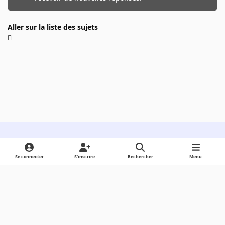
Aller sur la liste des sujets
Light Mode
Dark Mode
System Preference
Se connecter
S’inscrire
Rechercher
Menu
Langue
Cookies
Powered by
Invision Community