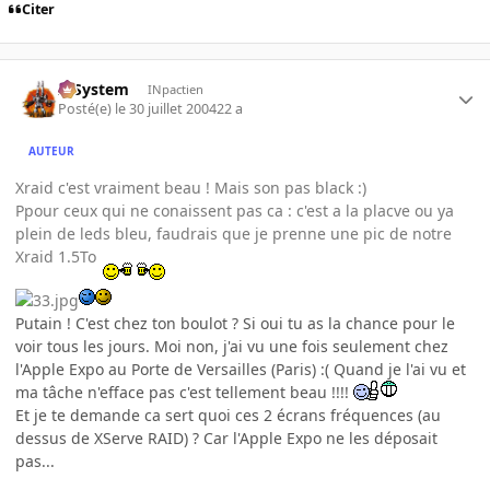
Citer
X-System
INpactien
Posté(e)
le 30 juillet 2004
22 a
AUTEUR
Xraid c'est vraiment beau ! Mais son pas black :)
Ppour ceux qui ne conaissent pas ca : c'est a la placve ou ya
plein de leds bleu, faudrais que je prenne une pic de notre
Xraid 1.5To
Putain ! C'est chez ton boulot ? Si oui tu as la chance pour le
voir tous les jours. Moi non, j'ai vu une fois seulement chez
l'Apple Expo au Porte de Versailles (Paris) :( Quand je l'ai vu et
ma tâche n'efface pas c'est tellement beau !!!!
Et je te demande ca sert quoi ces 2 écrans fréquences (au
dessus de XServe RAID) ? Car l'Apple Expo ne les déposait
pas...