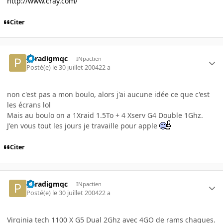
http://www.cray.com/
Citer
paradigmqc
INpactien
Posté(e)
le 30 juillet 2004
22 a
non c'est pas a mon boulo, alors j'ai aucune idée ce que c'est
les écrans lol
Mais au boulo on a 1Xraid 1.5To + 4 Xserv G4 Double 1Ghz.
J'en vous tout les jours je travaille pour apple
Citer
paradigmqc
INpactien
Posté(e)
le 30 juillet 2004
22 a
Virginia tech 1100 X G5 Dual 2Ghz avec 4GO de rams chaques.