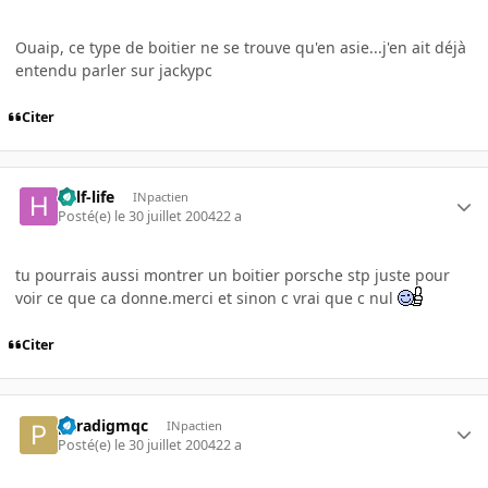
Ouaip, ce type de boitier ne se trouve qu'en asie...j'en ait déjà
entendu parler sur jackypc
Citer
half-life
INpactien
Posté(e)
le 30 juillet 2004
22 a
tu pourrais aussi montrer un boitier porsche stp juste pour
voir ce que ca donne.merci et sinon c vrai que c nul
Citer
paradigmqc
INpactien
Posté(e)
le 30 juillet 2004
22 a