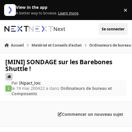
Aller au contenu
View in the app
×
Di
A better way to browse.
Learn more
.
Next
Se connecter
Accueil
Matériel et Conseils d'achat
Ordinateurs de bureau
[MINI] SONDAGE sur les Barebones
Shuttle !
Par
INpact_loic
le 19 mai 2004
22 a
dans
Ordinateurs de bureau et
Composants
Commencer un nouveau sujet