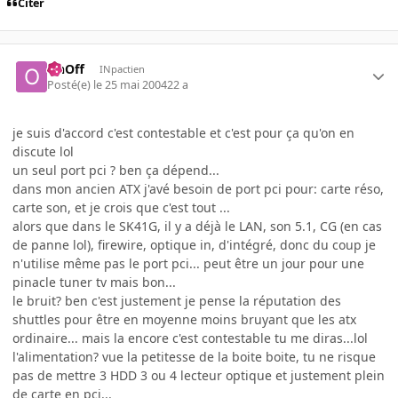
Citer
OnOff
INpactien
Posté(e)
le 25 mai 2004
22 a
je suis d'accord c'est contestable et c'est pour ça qu'on en
discute lol
un seul port pci ? ben ça dépend...
dans mon ancien ATX j'avé besoin de port pci pour: carte réso,
carte son, et je crois que c'est tout ...
alors que dans le SK41G, il y a déjà le LAN, son 5.1, CG (en cas
de panne lol), firewire, optique in, d'intégré, donc du coup je
n'utilise même pas le port pci... peut être un jour pour une
pinacle tuner tv mais bon...
le bruit? ben c'est justement je pense la réputation des
shuttles pour être en moyenne moins bruyant que les atx
ordinaire... mais la encore c'est contestable tu me diras...lol
l'alimentation? vue la petitesse de la boite boite, tu ne risque
pas de mettre 3 HDD 3 ou 4 lecteur optique et justement plein
de carte en pci...