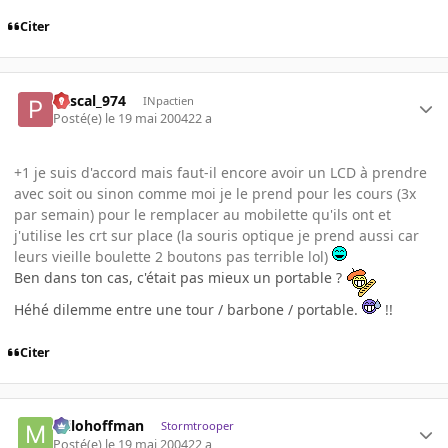
Citer
Pascal_974
INpactien
Posté(e)
le 19 mai 2004
22 a
+1 je suis d'accord mais faut-il encore avoir un LCD à prendre
avec soit ou sinon comme moi je le prend pour les cours (3x
par semain) pour le remplacer au mobilette qu'ils ont et
j'utilise les crt sur place (la souris optique je prend aussi car
leurs vieille boulette 2 boutons pas terrible lol)
Ben dans ton cas, c'était pas mieux un portable ?
Héhé dilemme entre une tour / barbone / portable.
!!
Citer
milohoffman
Stormtrooper
Posté(e)
le 19 mai 2004
22 a