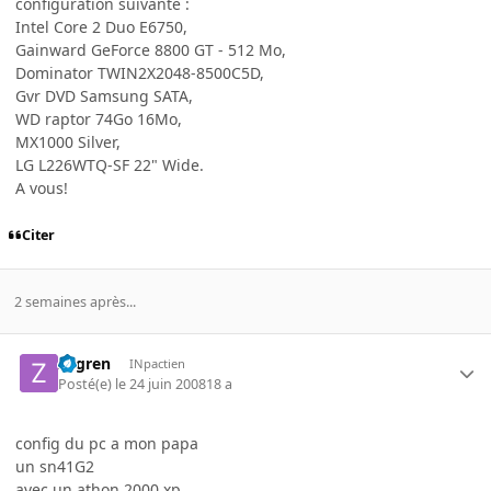
configuration suivante :
Intel Core 2 Duo E6750,
Gainward GeForce 8800 GT - 512 Mo,
Dominator TWIN2X2048-8500C5D,
Gvr DVD Samsung SATA,
WD raptor 74Go 16Mo,
MX1000 Silver,
LG L226WTQ-SF 22" Wide.
A vous!
Citer
2 semaines après...
zogren
INpactien
Posté(e)
le 24 juin 2008
18 a
config du pc a mon papa
un sn41G2
avec un athon 2000 xp