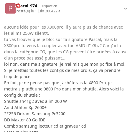
Pascal_974
INpactien
Posté(e)
le 1 juin 2004
22 a
aucune idée pour les X800pro, il y aura plus de chance avec
les alims 250W silentX.
tu vas trouver que je bloc sur ta signature Pascal, mais la
X800pro tu veus la coupler avec ton AMD d'1Ghz? Car j'ai lu
dans la catégorie CG, que les CG peuvent être bridées à cause
d'un proce pas assé puissant...
lol non. dans ma signature, je n'ai mis que mon pc fixe à moi.
Si je mettais toutes les configs de mes ordis, ça va prendre
trop de place.
En fait, je ne pense pas que j'achèterais la X800 Pro, je
mettrais plutôt une 9800 Pro dans mon shuttle. Alors voici la
config du shuttle :
Shuttle sn41g2 avec alim 200 W
Amd Athlon Xp 2600+
2*256 Ddram Samsung Pc3200
DD Maxtor 80 Go IDE
Combo samsung lecteur cd et graveur cd