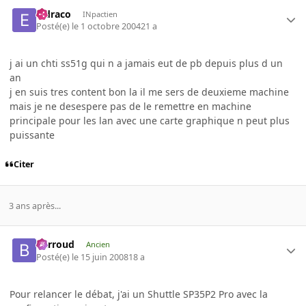
eldraco
INpactien
Posté(e)
le 1 octobre 2004
21 a
j ai un chti ss51g qui n a jamais eut de pb depuis plus d un
an
j en suis tres content bon la il me sers de deuxieme machine
mais je ne desespere pas de le remettre en machine
principale pour les lan avec une carte graphique n peut plus
puissante
Citer
3 ans après...
Barroud
Ancien
Posté(e)
le 15 juin 2008
18 a
Pour relancer le débat, j'ai un Shuttle SP35P2 Pro avec la