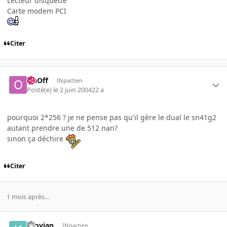
Lecteur disquette
Carte modem PCI
Citer
OnOff
INpactien
Posté(e)
le 2 juin 2004
22 a
pourquoi 2*256 ? je ne pense pas qu'il gère le dual le sn41g2
autant prendre une de 512 nan?
sinon ça déchire
Citer
1 mois après...
Krovian
INpactien