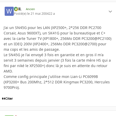
Will.
Ancien
Posté(e)
le 21 mai 2004
22 a
J'ai un SN45G pour les LAN (XP2500+, 2*256 DDR PC2700
Corsair, Asus 9600XT), un SK41G pour la bureautique et C+
avec la carte Tuner TV (XP1800+, 256Mo DDR PC3200@PC2100)
et un IDEQ 200V (XP2400+, 256Mo DDR PC3200@2700) pour
ma cops et les amis de passage.
Le SN45G je l'ai envoyé 3 fois en garantie et en gros il m'a
servit 3 semaines depuis janvier (3 fois la carte mère HS qui a
fini par niké le XP2500+) donc là je suis en attente du retour
AMD.
Comme config principale j'utilise mon Lian-Li PC6099B
(XP3200+ Bus 200Mhz, 2*512 DDR Kingmax PC3200, Hercules
9700Pro).
Citer