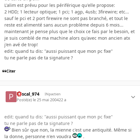
L'alim est prévu pour les périférique qu'elle propose:
2 HDD; 1 lecteur optique; 1 pci; 1 agp, 4usb; 3firewire; etc...
sauf le pci et 2 port firewire ne sont pas branché, et tout le
reste est alimenté sans aucun problème depuis 6 mois...
maintenant je pense plus que le choix ce fais par le besoin, et
je suis comblé de ma machine alors qu'avec mon ancien atx
j'en avé de trop!
edit: quand tu dis: "aussi puissant que mon pc fixe"
tu ne parle pas de ta signature ?
Citer
Pascal_974
INpactien
Posté(e)
le 25 mai 2004
22 a
edit: quand tu dis: "aussi puissant que mon pc fixe"
tu ne parle pas de ta signature ?
Bien sûr que non, la mienne c'est une antiquité. Même si
la donne, personne n'en voudra
.