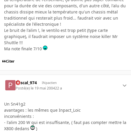
pour la durée de vie des composants, d'un autre côté, l'alu du
chassis dissipe mieux la température qu'un chassis métal
traditionnel qui resterait plus froid... faudrait voir avec un
spécialiste de l'électronique !
Le bruit de l'alim !, le ventilo est trop petit (type carte
graphique), il faudrait imposer un système noise killer Mr
Shuttle !!!
Ma note finale 7/10
Citer
Pascal_974
INpactien
Posté(e)
le 19 mai 2004
22 a
Un Sn41g2
avantages : les mêmes que Inpact_Loic
inconvénients :
- l'alim 200 W qui est insuffisante, ( faut pas compter mettre la
X800 dedans
)