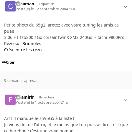
canaman
INpactien
Posté(e)
le 12 septembre 2004
21 a
Petite photo du 65g2, aretez avec votre tuning les amis ca
pue!!
3.06 HT fsb800 1Go corsair twinX XMS 240Go Hitachi 9800Pro
Rézo sur Brignoles
Créa entre les rézos
Citer
3 semaines après...
faramirfr
INpactien
Posté(e)
le 1 octobre 2004
21 a
Arf ! il manque le sn95G5 à la liste !
Je viens de me l'offrir, et le moins que l'on puisse dire c'est que
ce barebone c'est une vraie bombe.