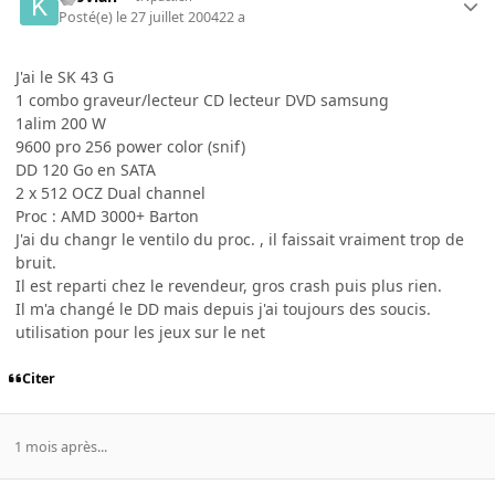
Posté(e)
le 27 juillet 2004
22 a
J'ai le SK 43 G
1 combo graveur/lecteur CD lecteur DVD samsung
1alim 200 W
9600 pro 256 power color (snif)
DD 120 Go en SATA
2 x 512 OCZ Dual channel
Proc : AMD 3000+ Barton
J'ai du changr le ventilo du proc. , il faissait vraiment trop de
bruit.
Il est reparti chez le revendeur, gros crash puis plus rien.
Il m'a changé le DD mais depuis j'ai toujours des soucis.
utilisation pour les jeux sur le net
Citer
1 mois après...