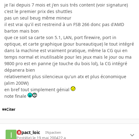
je l'ai depuis 7 mois et j'en suis trés content (voir signature)
c'est le premier prix des shuttles
pas un seul beug même mineur
il est vrai qu'il est restreind à un FSB 266 donc pas d'AMD
barton mais bon
que ce soit sa carte son 5.1, LAN, port firewire, port in
optique, et carte graphique (pour bureautique) le tout intégré
dans la machine est vraiment pratique, même la CG qui en
temps normal et inutilisable pour les jeux mais le jour ou ma
9800 pro est en panne (je touche du bois lol), la CG intégré
dépanera bien
relativement plus silencieux qu'un atx et plus économique
(alim 200W)
en bref tout simplement génial
note finale
Citer
INpact_loic
INpactien
Posté(e)
le 19 mai 2004
22 a