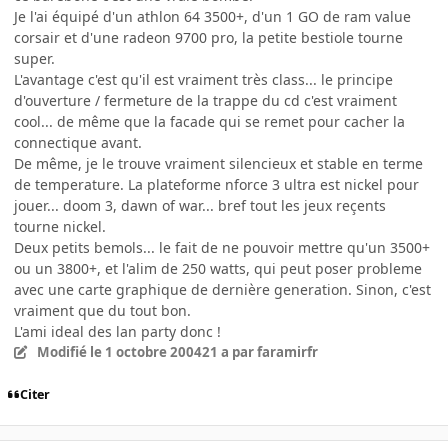
Je l'ai équipé d'un athlon 64 3500+, d'un 1 GO de ram value
corsair et d'une radeon 9700 pro, la petite bestiole tourne
super.
L'avantage c'est qu'il est vraiment très class... le principe
d'ouverture / fermeture de la trappe du cd c'est vraiment
cool... de même que la facade qui se remet pour cacher la
connectique avant.
De même, je le trouve vraiment silencieux et stable en terme
de temperature. La plateforme nforce 3 ultra est nickel pour
jouer... doom 3, dawn of war... bref tout les jeux reçents
tourne nickel.
Deux petits bemols... le fait de ne pouvoir mettre qu'un 3500+
ou un 3800+, et l'alim de 250 watts, qui peut poser probleme
avec une carte graphique de dernière generation. Sinon, c'est
vraiment que du tout bon.
L'ami ideal des lan party donc !
Modifié
le 1 octobre 2004
21 a
par faramirfr
Citer