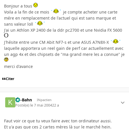
Bonjour a tous
Voila a la fin de ce mois
je compte acheter une carte
mére en remplacement de l'actuel qui est sans marque et
sans valeur loll
J'ai un Athlon XP 2400 de la ddr pc2700 et une Nvidia FX 5600
J'hésite entre une CM Abit NF7-s et une ASUS A7N8X-X
laquelle apportera un reel gain de perf car actuellement avec
un agp 4x et des chipsets de "ma grand mere les a connue" je
merci d'avance
Citer
Ko-Bahn
INpactien
Posté(e)
le 7 mai 2004
22 a
Faut voir ce que tu veux faire avec ton ordinateur aussi.
Et y'a pas que ces 2 cartes mères là sur le marché hein.