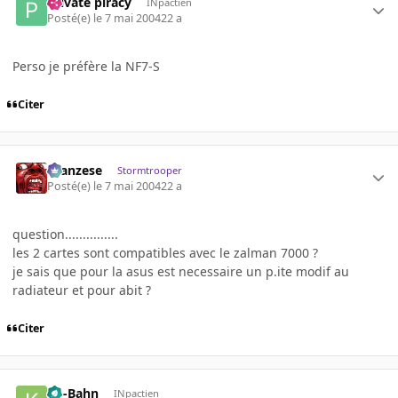
Private piracy
INpactien
Posté(e)
le 7 mai 2004
22 a
Perso je préfère la NF7-S
Citer
ilcanzese
Stormtrooper
Posté(e)
le 7 mai 2004
22 a
question...............
les 2 cartes sont compatibles avec le zalman 7000 ?
je sais que pour la asus est necessaire un p.ite modif au
radiateur et pour abit ?
Citer
Ko-Bahn
INpactien