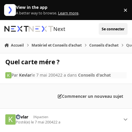
Aller au contenu
View in the app
×
Di
A better way to browse.
Learn more
.
Next
Se connecter
Accueil
Matériel et Conseils d'achat
Conseils d'achat
Que
Quel carte mére ?
Par
Kevlar
le 7 mai 2004
22 a
dans
Conseils d'achat
Commencer un nouveau sujet
Kevlar
INpactien
Posté(e)
le 7 mai 2004
22 a