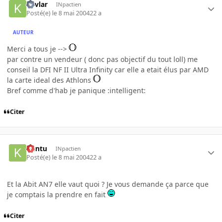
Kevlar
INpactien
Posté(e)
le 8 mai 2004
22 a
AUTEUR
Merci a tous je -->
par contre un vendeur ( donc pas objectif du tout loll) me
conseil la DFI NF II Ultra Infinity car elle a etait élus par AMD
la carte ideal des Athlons
Bref comme d'hab je panique :intelligent:
Citer
Kuntu
INpactien
Posté(e)
le 8 mai 2004
22 a
Et la Abit AN7 elle vaut quoi ? Je vous demande ça parce que
je comptais la prendre en fait
Citer