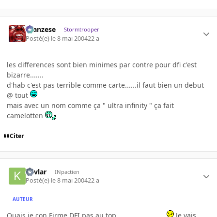
ilcanzese
Stormtrooper
Posté(e)
le 8 mai 2004
22 a
les differences sont bien minimes par contre pour dfi c'est
bizarre.......
d'hab c'est pas terrible comme carte......il faut bien un debut
@ tout
mais avec un nom comme ça " ultra infinity " ça fait
camelotten
Citer
Kevlar
INpactien
Posté(e)
le 8 mai 2004
22 a
AUTEUR
Ouais je con Firme DFI pas au top
Je vais