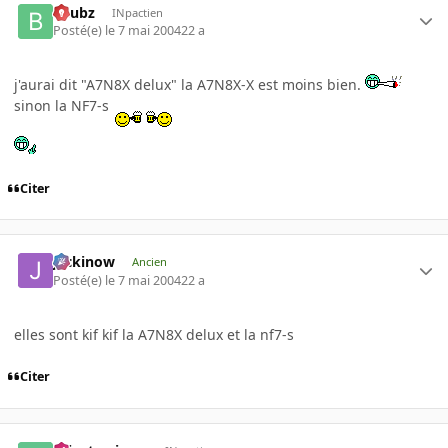
beubz
INpactien
Posté(e)
le 7 mai 2004
22 a
j'aurai dit "A7N8X delux" la A7N8X-X est moins bien.
sinon la NF7-s
Citer
jackinow
Ancien
Posté(e)
le 7 mai 2004
22 a
elles sont kif kif la A7N8X delux et la nf7-s
Citer