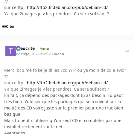
??
sur ce ftp :
http://ftp2.fr.debian.org/pub/debian-cd/
Y'a que 2images je v les prendres. Ca sera sufisant ?
Citer
theocrite
Ancien
Posté(e)
le 28 avril 2004
22 a
Merci bcp mé fo ke je dl les 7cd ???? ou ya moin de cd a avoir
??
sur ce ftp :
http://ftp2.fr.debian.org/pub/debian-cd/
Y'a que 2images je v les prendres. Ca sera sufisant ?
En fait, ça dépend des packages dont tu as besoin. Tu peut
très bien n'utiliser que les packages qui se trouvent sur la
moitié des CD voire juste sur le premier pour une truc bien
basique.
Mais tu peut n'utiliser qu'un seul CD et compléter par une
install directement sur le net.
Avantages :