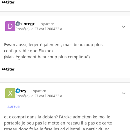
Citer
desintegr
INpactien
Posté(e)
le 27 avril 2004
22 a
Fvwm aussi, léger également, mais beaucoup plus
configurable que Fluxbox.
(Mais également beaucoup plus compliqué)
Citer
Xtazy
INpactien
Posté(e)
le 27 avril 2004
22 a
AUTEUR
et c compri dans la debian? PArcke admetton ke moi le
portable je peu pas le mette en reseau il a pas de carte
reseau donc fo ke je fase les cd d'isntall a partir du pc