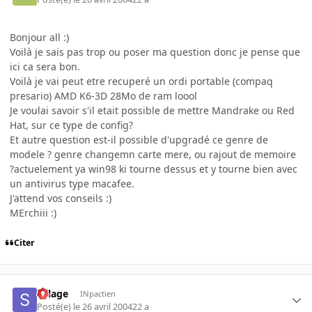
Bonjour all :)
Voilà je sais pas trop ou poser ma question donc je pense que
ici ca sera bon.
Voilà je vai peut etre recuperé un ordi portable (compaq
presario) AMD K6-3D 28Mo de ram loool
Je voulai savoir s'il etait possible de mettre Mandrake ou Red
Hat, sur ce type de config?
Et autre question est-il possible d'upgradé ce genre de
modele ? genre changemn carte mere, ou rajout de memoire
?actuelement ya win98 ki tourne dessus et y tourne bien avec
un antivirus type macafee.
J'attend vos conseils :)
MErchiii :)
Citer
Sillage
INpactien
Posté(e)
le 26 avril 2004
22 a