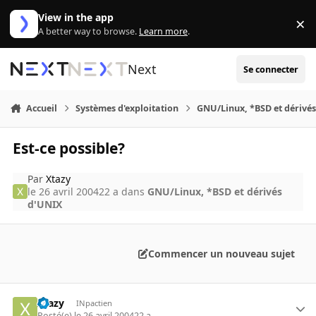
Aller au contenu
View in the app
×
Di
A better way to browse.
Learn more
.
Next
Se connecter
Accueil
Systèmes d'exploitation
GNU/Linux, *BSD et dérivé
Est-ce possible?
Par
Xtazy
le 26 avril 2004
22 a
dans
GNU/Linux, *BSD et dérivés
d'UNIX
Commencer un nouveau sujet
Xtazy
INpactien
Posté(e)
le 26 avril 2004
22 a