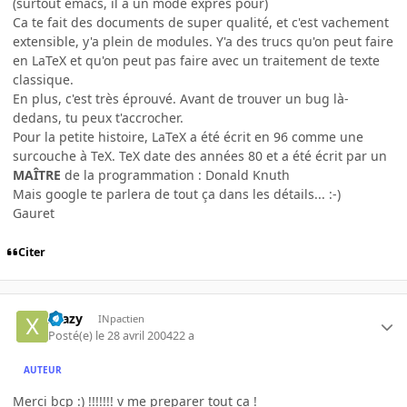
(surtout emacs, il a un mode exprès pour)
Ca te fait des documents de super qualité, et c'est vachement
extensible, y'a plein de modules. Y'a des trucs qu'on peut faire
en LaTeX et qu'on peut pas faire avec un traitement de texte
classique.
En plus, c'est très éprouvé. Avant de trouver un bug là-
dedans, tu peux t'accrocher.
Pour la petite histoire, LaTeX a été écrit en 96 comme une
surcouche à TeX. TeX date des années 80 et a été écrit par un
MAÎTRE
de la programmation : Donald Knuth
Mais google te parlera de tout ça dans les détails... :-)
Gauret
Citer
Xtazy
INpactien
Posté(e)
le 28 avril 2004
22 a
AUTEUR
Merci bcp :) !!!!!!! v me preparer tout ca !