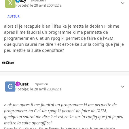
Xtazy
INpactien
Posté(e)
le 28 avril 2004
22 a
AUTEUR
alors si je recapule bien i lfau ke je mette la debian !! ok me
apres il me faudrai un programme ki me permette de
programemr en C et un rpog ki permet de faire de l'ASM,
quelqu'un saurai me dire ? et est-ce ke sur la config que j'ai je
peu mettre la suite openoffice?
Citer
gauret
INpactien
Posté(e)
le 28 avril 2004
22 a
>
ok me apres il me faudrai un programme ki me permette de
programemr en C et un rpog ki permet de faire de l'ASM,
quelqu'un saurai me dire ? et est-ce ke sur la config que j'ai je peu
mettre la suite openoffice?
Pour le C, y'a gcc. Pour l'asm, je connais pas bien mais y'a