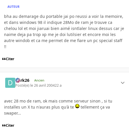
AUTEUR
bha au demarage du portable jai po reussi a voir la memoire,
et dans windows 98 il indique 28Mo de ram je trouve ca
chelou lol et moi jiaruai bien aimé isntlaler linux dessus car je
naime deja pa trop xp me je doi lutilsier et encore moi les
autre windob et ca me permet de me fiare un pc special staff
!!
Citer
Dark26
Ancien
Posté(e)
le 26 avril 2004
22 a
avec 28 mo de ram, ok mais comme serveur sinon , si tu
installes un X tu n'auras plus qu'à te
tellement ça va
swaper...
Citer