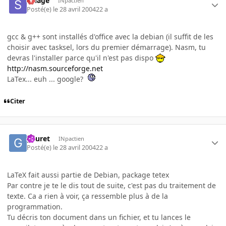
Sillage
INpactien
Posté(e)
le 28 avril 2004
22 a
gcc & g++ sont installés d'office avec la debian (il suffit de les
choisir avec tasksel, lors du premier démarrage). Nasm, tu
devras l'installer parce qu'il n'est pas dispo
http://nasm.sourceforge.net
LaTex... euh ... google?
Citer
gauret
INpactien
Posté(e)
le 28 avril 2004
22 a
LaTeX fait aussi partie de Debian, package tetex
Par contre je te le dis tout de suite, c'est pas du traitement de
texte. Ca a rien à voir, ça ressemble plus à de la
programmation.
Tu décris ton document dans un fichier, et tu lances le