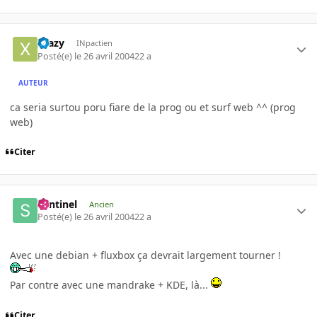
Xtazy
INpactien
Posté(e)
le 26 avril 2004
22 a
AUTEUR
ca seria surtou poru fiare de la prog ou et surf web ^^ (prog
web)
Citer
Sentinel
Ancien
Posté(e)
le 26 avril 2004
22 a
Avec une debian + fluxbox ça devrait largement tourner !
Par contre avec une mandrake + KDE, là...
Citer