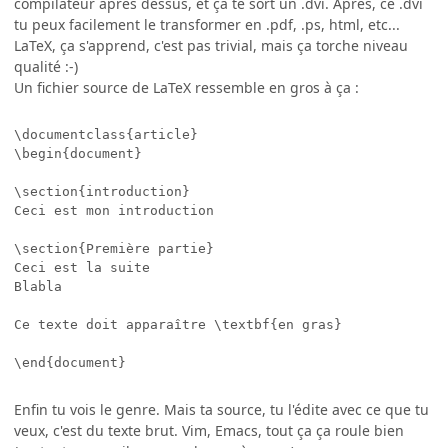
compilateur après dessus, et ça te sort un .dvi. Après, ce .dvi
tu peux facilement le transformer en .pdf, .ps, html, etc...
LaTeX, ça s'apprend, c'est pas trivial, mais ça torche niveau
qualité :-)
Un fichier source de LaTeX ressemble en gros à ça :
\documentclass{article}

\begin{document}

\section{introduction}

Ceci est mon introduction

\section{Première partie}

Ceci est la suite

Blabla

Ce texte doit apparaître \textbf{en gras}

Enfin tu vois le genre. Mais ta source, tu l'édite avec ce que tu
veux, c'est du texte brut. Vim, Emacs, tout ça ça roule bien