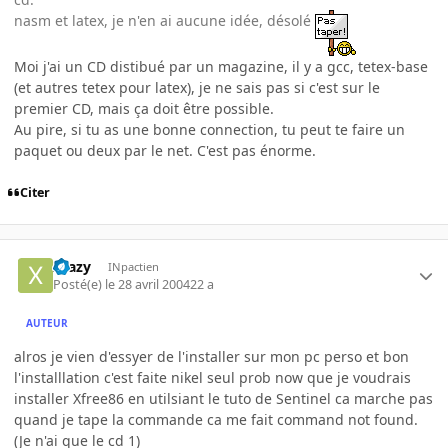
nasm et latex, je n'en ai aucune idée, désolé
Moi j'ai un CD distibué par un magazine, il y a gcc, tetex-base
(et autres tetex pour latex), je ne sais pas si c'est sur le
premier CD, mais ça doit être possible.
Au pire, si tu as une bonne connection, tu peut te faire un
paquet ou deux par le net. C'est pas énorme.
Citer
Xtazy
INpactien
Posté(e)
le 28 avril 2004
22 a
AUTEUR
alros je vien d'essyer de l'installer sur mon pc perso et bon
l'installlation c'est faite nikel seul prob now que je voudrais
installer Xfree86 en utilsiant le tuto de Sentinel ca marche pas
quand je tape la commande ca me fait command not found.
(Je n'ai que le cd 1)