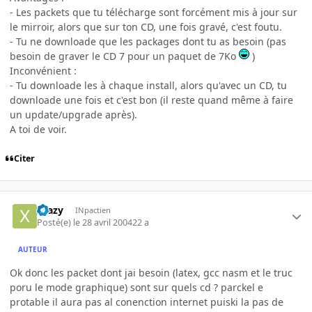
- Les packets que tu télécharge sont forcément mis à jour sur
le mirroir, alors que sur ton CD, une fois gravé, c'est foutu.
- Tu ne downloade que les packages dont tu as besoin (pas
besoin de graver le CD 7 pour un paquet de 7Ko
)
Inconvénient :
- Tu downloade les à chaque install, alors qu'avec un CD, tu
downloade une fois et c'est bon (il reste quand même à faire
un update/upgrade après).
A toi de voir.
Citer
Xtazy
INpactien
Posté(e)
le 28 avril 2004
22 a
AUTEUR
Ok donc les packet dont jai besoin (latex, gcc nasm et le truc
poru le mode graphique) sont sur quels cd ? parckel e
protable il aura pas al conenction internet puiski la pas de