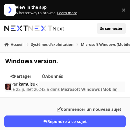
Aller au contenu
View in the app
×
Di
A better way to browse.
Learn more
.
Next
Se connecter
Accueil
Systèmes d'exploitation
Microsoft Windows (Mobile
Windows version.
Partager
Abonnés
Par
kamuisuki
le 22 juillet 2024
2 a
dans
Microsoft Windows (Mobile)
Commencer un nouveau sujet
Répondre à ce sujet