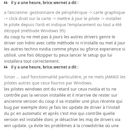
il y a une heure, brice.wernet a dit :
a l'ancienne: gestionnaire de périphérique -> carte graphique
-> click droit sur la carte -> mettre à jour le pilote -> installer
le pilote depuis l'ordi et indique l'emplacement ou tout a été
dézippé (méthode Windows 95)
du coup tu ne met pas à jours les autres drivers genre le
driver son hdmi avec cette méthode ni n'installe ou met à jour
les autres techno nvidia comme physx ou gforce experience si
utilisé. une fois dézipper tu peux lancer le setup qui lui
installera tout correctement.
il y a une heure, brice.wernet a dit :
Sinon ... sauf fonctionnalité particulière, je ne mets JAMAIS les
pilotes autres que ceux fournis par Windows.
les pilotes windows ont du retard sur ceux nvidia et tu ne
contrôle pas la version installée et il m'arrive de rester sur
ancienne version du coup il va installer une plus récente qui
bug par exemple donc je fais les update de driver à l'install
du pc en automatic et après c'est moi qui contrôle quelle
version est installée donc je désactive les maj de drivers via
win update. ça évite les problèmes à la crowdstrike où une