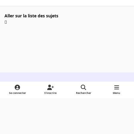
Aller sur la liste des sujets
Light Mode
Dark Mode
System Preference
Se connecter
S’inscrire
Rechercher
Menu
Langue
Cookies
Powered by
Invision Community