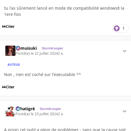
tu l'as sûrement lancé en mode de compatibilité windows8 la
1ere fois
Citer
1
kamuisuki
Stormtrooper
Posté(e)
le 22 juillet 2024
2 a
AUTEUR
Non , rien est coché sur l'executable ^^
Citer
r.chatigré
Stormtrooper
Posté(e)
le 23 juillet 2024
2 a
A priori cet outil a plein de problèmes - sans que la cause soit