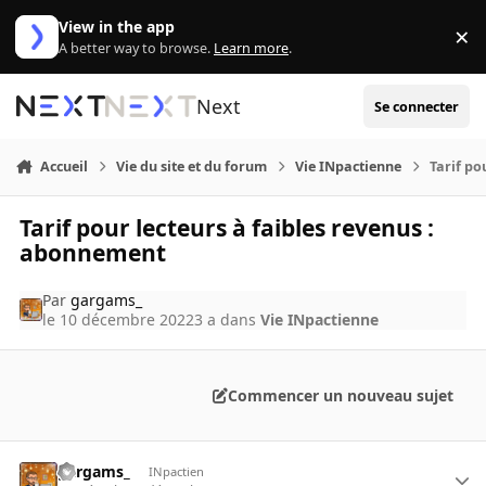
Aller au contenu
View in the app
×
Di
A better way to browse.
Learn more
.
Next
Se connecter
Accueil
Vie du site et du forum
Vie INpactienne
Tarif po
Tarif pour lecteurs à faibles revenus :
abonnement
Par
gargams_
le 10 décembre 2022
3 a
dans
Vie INpactienne
Commencer un nouveau sujet
gargams_
INpactien