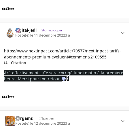
Citer
digital-jedi
Stormtrooper
Posté(e)
le 11 décembre 2022
3 a
https://www.nextinpact.com/article/70577/next-inpact-tarifs-
abonnements-premium-evoluent#comment/2109555
Citation
Arf, effectivement... Ce sera corrigé lundi matin à la première
heure. Merci pour ton retour.
Citer
gargams_
INpactien
Posté(e)
le 12 décembre 2022
3 a