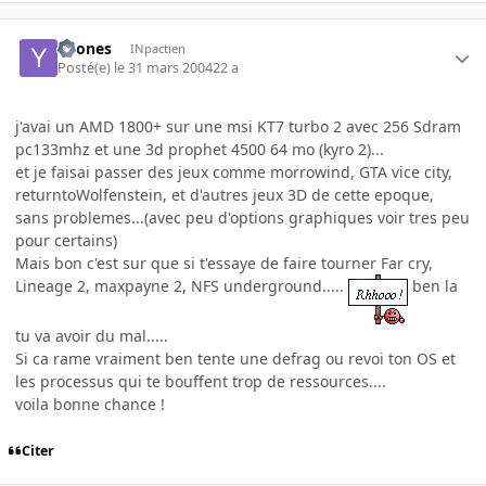
Yoones
INpactien
Posté(e)
le 31 mars 2004
22 a
j'avai un AMD 1800+ sur une msi KT7 turbo 2 avec 256 Sdram
pc133mhz et une 3d prophet 4500 64 mo (kyro 2)...
et je faisai passer des jeux comme morrowind, GTA vice city,
returntoWolfenstein, et d'autres jeux 3D de cette epoque,
sans problemes...(avec peu d'options graphiques voir tres peu
pour certains)
Mais bon c'est sur que si t'essaye de faire tourner Far cry,
Lineage 2, maxpayne 2, NFS underground.....
ben la
tu va avoir du mal.....
Si ca rame vraiment ben tente une defrag ou revoi ton OS et
les processus qui te bouffent trop de ressources....
voila bonne chance !
Citer