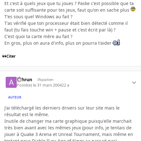
Et c'est à quels jeux que tu joues ? Paske c'est possible que ta
carte soit suffisante pour tes jeux, faut qu'on en sache plus
T'es sous quel Windows au fait ?
T'as vérifié que ton processeur était bien détecté comme il
faut (tu fais touche win + pause et c'est écrit par là) ?
C'est quoi ta carte mère au fait ?
En gros, plus on aura d'info, plus on pourra t'aider
Citer
Athrun
INpactien
Posté(e)
le 31 mars 2004
22 a
AUTEUR
J'ai téléchargé les derniers drivers sur leur site mais le
résultat est le même.
Inutile de changer ma carte graphique puisqu'elle marchait
très bien avant avec les mêmes jeux (pour info, je tentais de
jouer à Quake 3 Arena et Unreal Tournament, mais même en
testant pour Diablo II ou Age of Kings ca passait pas).