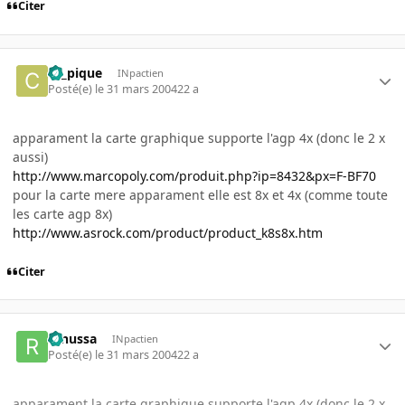
Citer
ca_pique
INpactien
Posté(e)
le 31 mars 2004
22 a
apparament la carte graphique supporte l'agp 4x (donc le 2 x
aussi)
http://www.marcopoly.com/produit.php?ip=8432&px=F-BF70
pour la carte mere apparament elle est 8x et 4x (comme toute
les carte agp 8x)
http://www.asrock.com/product/product_k8s8x.htm
Citer
renussa
INpactien
Posté(e)
le 31 mars 2004
22 a
apparament la carte graphique supporte l'agp 4x (donc le 2 x