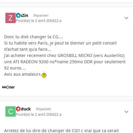
ZinZin
INpactien
Posté(e)
le 2 avril 2004
22 a
Donc tu doit changer ta CG....
Si tu habite vers Paris, je peut te donner un petit conseil
d'achat tant qu'a faire...
J'ai acheter recement chez GROSBILL MICRO (vers Austerlitz)
une ATI RADEON 9200 no*name 256mo DDR pour seulement
92 euros....
Avis aux amateurs
Citer
Cyduck
INpactien
Posté(e)
le 2 avril 2004
22 a
Arretez de lui dire de changer de CG!! c vrai que ca serait