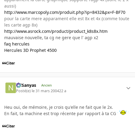
aussi)
http://www.marcopoly.com/produit.php?ip=8432&px=F-BF70
pour la carte mere apparament elle est 8x et 4x (comme toute
les carte agp 8x)
http://www.asrock.com/product/product_k8s8x.htm
mauvaise nouvelle, ta cg ne gere que l' agp x2
faq hercules
Hercules 3D Prophet 4500
Citer
NilSanyas
Ancien
Posté(e)
le 31 mars 2004
22 a
Heu oui, de mémoire, je crois qu'elle ne fait que le 2x.
En fait, ta machine est trop récente par rapport à ta CG
Citer