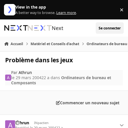
Aller au contenu
View in the app
×
Di
A better way to browse.
Learn more
.
Next
Se connecter
Accueil
Matériel et Conseils d'achat
Ordinateurs de bureau
Problème dans les jeux
Par
Athrun
le 29 mars 2004
22 a
dans
Ordinateurs de bureau et
Composants
Commencer un nouveau sujet
Athrun
INpactien
Posté(e)
le 29 mars 2004
22 a