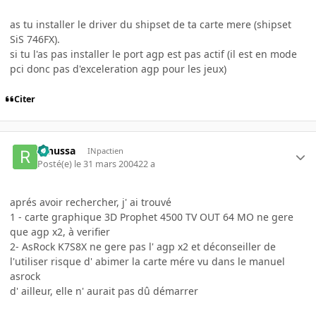
as tu installer le driver du shipset de ta carte mere (shipset
SiS 746FX).
si tu l'as pas installer le port agp est pas actif (il est en mode
pci donc pas d'exceleration agp pour les jeux)
Citer
renussa
INpactien
Posté(e)
le 31 mars 2004
22 a
aprés avoir rechercher, j' ai trouvé
1 - carte graphique 3D Prophet 4500 TV OUT 64 MO ne gere
que agp x2, à verifier
2- AsRock K7S8X ne gere pas l' agp x2 et déconseiller de
l'utiliser risque d' abimer la carte mére vu dans le manuel
asrock
d' ailleur, elle n' aurait pas dû démarrer