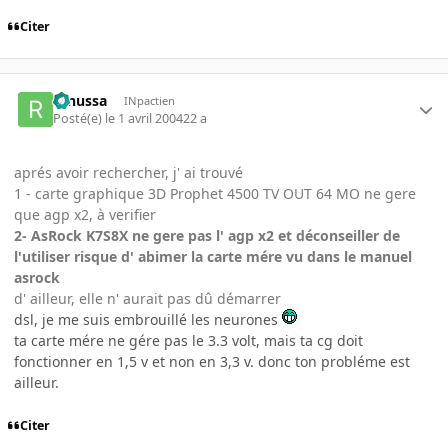
Citer
renussa
INpactien
Posté(e)
le 1 avril 2004
22 a
aprés avoir rechercher, j' ai trouvé
1 - carte graphique 3D Prophet 4500 TV OUT 64 MO ne gere
que agp x2, à verifier
2- AsRock K7S8X ne gere pas l' agp x2 et déconseiller de
l'utiliser risque d' abimer la carte mére vu dans le manuel
asrock
d' ailleur, elle n' aurait pas dû démarrer
dsl, je me suis embrouillé les neurones
ta carte mére ne gére pas le 3.3 volt, mais ta cg doit
fonctionner en 1,5 v et non en 3,3 v. donc ton probléme est
ailleur.
Citer