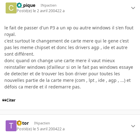
ca_pique
INpactien
Posté(e)
le 2 avril 2004
22 a
le fait de passer d'un P3 a un xp ou autre windows il s'en fout
royal.
c'est surtout le changement de carte mere qui le gene c'est
pas les meme chipset et donc les drivers agp , ide et autre
sont différent.
donc quand on change une carte mere il vaut mieux
reinstaller windows (d'ailleur si on le fait pas windows essaye
de detecter et de trouver les bon driver pour toutes les
nouvelles partie de la carte mere (com , lpt , ide , agp , ...) et
défois ca merde et il redemarre pas.
Citer
Ttitor
INpactien
Posté(e)
le 5 avril 2004
22 a