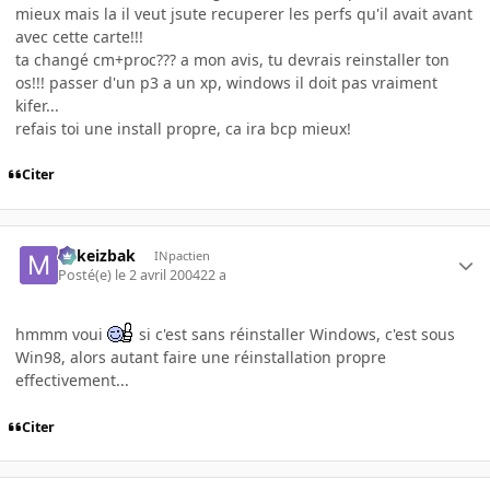
mieux mais la il veut jsute recuperer les perfs qu'il avait avant
avec cette carte!!!
ta changé cm+proc??? a mon avis, tu devrais reinstaller ton
os!!! passer d'un p3 a un xp, windows il doit pas vraiment
kifer...
refais toi une install propre, ca ira bcp mieux!
Citer
Mikeizbak
INpactien
Posté(e)
le 2 avril 2004
22 a
hmmm voui
si c'est sans réinstaller Windows, c'est sous
Win98, alors autant faire une réinstallation propre
effectivement...
Citer