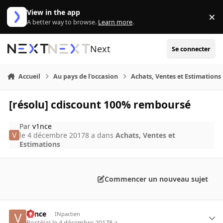
Aller au contenu
View in the app
×
Di
A better way to browse.
Learn more
.
Next
Se connecter
Accueil
Au pays de l'occasion
Achats, Ventes et Estimations
[résolu] cdiscount 100% remboursé
Par
v1nce
le 4 décembre 2017
8 a
dans
Achats, Ventes et
Estimations
Commencer un nouveau sujet
v1nce
INpactien
Posté(e)
le 4 décembre 2017
8 a