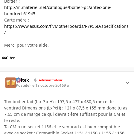
Boîtier :
http://m.materiel.net/catalogue/boitier-pc/antec-one-
hundred-61945
Carte mère :
https://www.asus.com/fr/Motherboards/P7P55D/specifications
/
Merci pour votre aide.
Citer
Soltek
Administrateur
Posté(e)
le 18 octobre 2016
9 a
Ton boitier fait (L x P x H) : 197,5 x 477 x 480,5 mm et le
ventirad Dimensions (LxPxH) : 121 x 87,5 x 155 mm donc tu as
7.65 cm de marge ce qui devrait être suffisant pour la CM et
le reste.
Ta CM a un socket 1156 et le ventirad est bien compatible
avec ce socket : Compatible Socket 1151 / 1150 / 1155 / 1156.