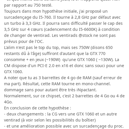
par rapport au 750 testé.
Toujours dans mon hypothèse initiale, j'ai proposé un
surcadençage du I5-760. Il tourne à 2,8 GHz par défaut avec
un turbo à 3,3 GHz. Il pourra sans difficulté passer le cap des
3,5 GHz sur 4 cœurs (cadencement du I5-6600K) à condition
de changer de ventirad. Les ventirads @stock ne sont pas
prévus pour de l'OC.
L'alim n'est pas le top du top, mais ses 750W (disons 650
restants dû à l'âge) suffiront d'autant que la GTX 770
consomme + en jeux (~190W) qu'une GTX 1060 ( ~130W). La
CM dispose d'un PCI-E 2.0 en x16 et donc sans souci pour une
GTX 1060.
A noter que tu as 3 barrettes de 4 go de RAM (sauf erreur de
ma part). Résultat, cette RAM tourne en mono-channel.
dommage sans pour autant être très iNpactant.
Normalement, sur ce chipset, c'est 2 barrettes de 4 Go ou 4 de
4Go.
En conclusion de cette hypothèse :
- deux changements : la CG vers une GTX 1060 et un autre
ventirad (à voir selon les possibilités du boîtier)
- et une amélioration possible avec un surcadençage du proc.