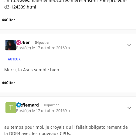
:
http://www.materiel.net/cartes-meres/msi-h170m-pro-vdh-
d3-124339.html
Citer
revker
INpactien
Posté(e)
le 17 octobre 2016
9 a
AUTEUR
Merci, la Asus semble bien.
Citer
treflemard
INpactien
Posté(e)
le 17 octobre 2016
9 a
au temps pour moi, je croyais qu'il fallait obligatoirement de
la DDR4 avec les nouveaux CPUs.