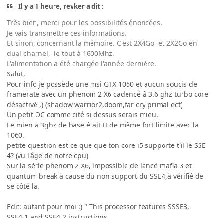
Il y a 1 heure, revker a dit :
Très bien, merci pour les possibilités énoncées.
Je vais transmettre ces informations.
Et sinon, concernant la mémoire. C'est 2X4Go et 2X2Go en
dual charnel, le tout à 1600Mhz.
L'alimentation a été chargée l'année dernière.
Salut,
Pour info je possède une msi GTX 1060 et aucun soucis de
framerate avec un phenom 2 X6 cadencé à 3.6 ghz turbo core
désactivé ,) (shadow warrior2,doom,far cry primal ect)
Un petit OC comme cité si dessus serais mieu.
Le mien à 3ghz de base était tt de même fort limite avec la
1060.
petite question est ce que que ton core i5 supporte t'il le SSE
4? (vu l'âge de notre cpu)
Sur la série phenom 2 X6, impossible de lancé mafia 3 et
quantum break à cause du non support du SSE4,à vérifié de
se côté la.
Edit: autant pour moi :) " This processor features SSSE3,
SSE4.1 and SSE4.2 instructions.