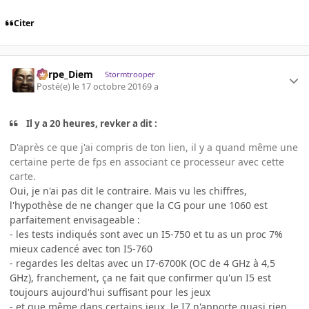
Citer
Carpe_Diem
Stormtrooper
Posté(e)
le 17 octobre 2016
9 a
Il y a 20 heures, revker a dit :
D'après ce que j'ai compris de ton lien, il y a quand même une
certaine perte de fps en associant ce processeur avec cette
carte.
Oui, je n'ai pas dit le contraire. Mais vu les chiffres,
l'hypothèse de ne changer que la CG pour une 1060 est
parfaitement envisageable :
- les tests indiqués sont avec un I5-750 et tu as un proc 7%
mieux cadencé avec ton I5-760
- regardes les deltas avec un I7-6700K (OC de 4 GHz à 4,5
GHz), franchement, ça ne fait que confirmer qu'un I5 est
toujours aujourd'hui suffisant pour les jeux
- et que même dans certains jeux, le I7 n'apporte quasi rien