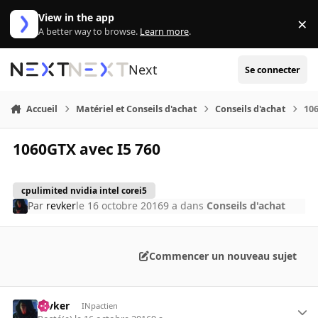
Aller au contenu
View in the app
×
Di
A better way to browse.
Learn more
.
Next
Se connecter
Accueil
Matériel et Conseils d'achat
Conseils d'achat
106
1060GTX avec I5 760
cpulimited nvidia intel corei5
Par
revker
le 16 octobre 2016
9 a
dans
Conseils d'achat
Commencer un nouveau sujet
revker
INpactien