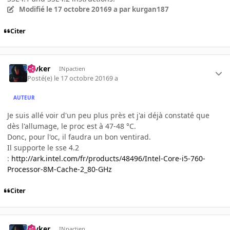
Modifié
le 17 octobre 2016
9 a
par kurgan187
Citer
revker
INpactien
Posté(e)
le 17 octobre 2016
9 a
AUTEUR
Je suis allé voir d'un peu plus près et j'ai déjà constaté que
dès l'allumage, le proc est à 47-48 °C.
Donc, pour l'oc, il faudra un bon ventirad.
Il supporte le sse 4.2
:
http://ark.intel.com/fr/products/48496/Intel-Core-i5-760-
Processor-8M-Cache-2_80-GHz
Citer
revker
INpactien