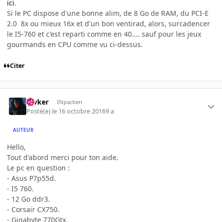
ici
.
Si le PC dispose d'une bonne alim, de 8 Go de RAM, du PCI-E
2.0 8x ou mieux 16x et d'un bon ventirad, alors, surcadencer
le I5-760 et c'est reparti comme en 40.... sauf pour les jeux
gourmands en CPU comme vu ci-dessus.
Citer
revker
INpactien
Posté(e)
le 16 octobre 2016
9 a
AUTEUR
Hello,
Tout d'abord merci pour ton aide.
Le pc en question :
- Asus P7p55d.
- I5 760.
- 12 Go ddr3.
- Corsair CX750.
- Gigabyte 770Gtx.