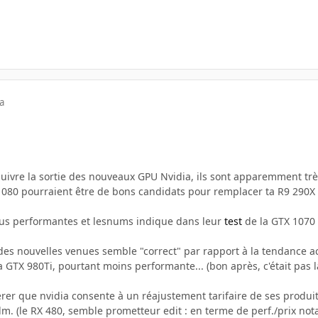
a
suivre la sortie des nouveaux GPU Nvidia, ils sont apparemment trè
 1080 pourraient être de bons candidats pour remplacer ta R9 290X
lus performantes et lesnums indique dans leur
test
de la GTX 1070 
des nouvelles venues semble "correct" par rapport à la tendance act
a GTX 980Ti, pourtant moins performante... (bon après, c'était pas
rer que nvidia consente à un réajustement tarifaire de ses produit
pdm. (le RX 480, semble prometteur edit : en terme de perf./prix n