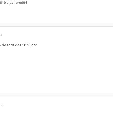
16
10 a
par bred94
a
on de tarif des 1070 gtx
 a