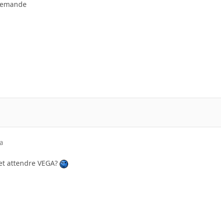
 demande
a
tet attendre VEGA?