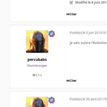
Modifié
le 8 juin 20
Citer
Posté(e)
le 5 juin 2016
10 
je vais suivre l'évoluti
percubabs
Stormtrooper
2,5 k
messages
Citer
Posté(e)
le 30 avril 2017
9