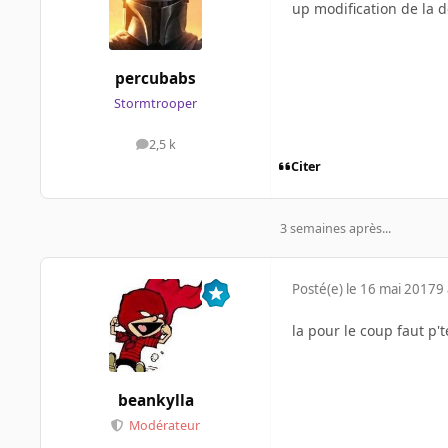
up modification de la
percubabs
Stormtrooper
2,5 k
messages
Citer
3 semaines après...
Posté(e)
le 16 mai 2017
9 
la pour le coup faut p'
beankylla
Modérateur