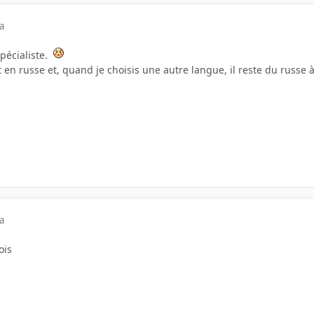
a
spécialiste.
t en russe et, quand je choisis une autre langue, il reste du russe à
a
ois