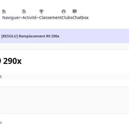
Naviguer
Activité
Classement
Clubs
Chatbox
[RESOLU] Remplacement R9 290x
 290x
t
a