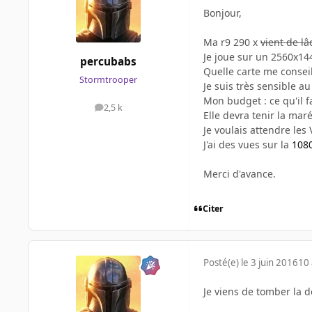
Bonjour,
Ma r9 290 x
vient de l
Je joue sur un 2560x144
percubabs
Quelle carte me conseil
Stormtrooper
Je suis très sensible a
Mon budget : ce qu'il 
2,5 k
messages
Elle devra tenir la mar
Je voulais attendre le
J'ai des vues sur la
108
Merci d'avance.
Citer
Posté(e)
le 3 juin 2016
10 
Je viens de tomber la de