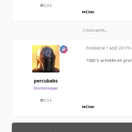
2,9 k
messages
Citer
2 mois après...
Posté(e)
le 1 août 2017
9 
1080 ti achetée en prom
percubabs
Stormtrooper
2,5 k
messages
Citer