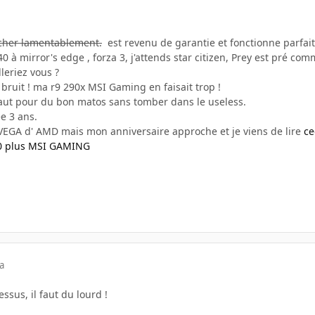
âcher lamentablement.
est revenu de garantie et fonctionne parfa
0 à mirror's edge , forza 3, j'attends star citizen, Prey est pré c
leriez vous ?
u bruit ! ma r9 290x MSI Gaming en faisait trop !
faut pour du bon matos sans tomber dans le useless.
ée 3 ans.
s VEGA d' AMD mais mon anniversaire approche et je viens de lire
ce
0 plus MSI GAMING
a
ssus, il faut du lourd !