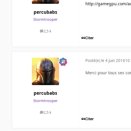
http://gamegpu.com/act
percubabs
Stormtrooper
2,5 k
messages
Citer
Posté(e)
le 4 juin 2016
10 
Merci pour tous ses con
percubabs
Stormtrooper
2,5 k
messages
Citer