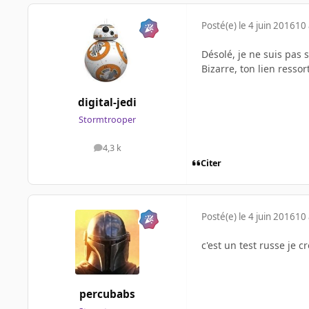
Posté(e)
le 4 juin 2016
10 
Désolé, je ne suis pas 
Bizarre, ton lien ressor
digital-jedi
Stormtrooper
4,3 k
messages
Citer
Posté(e)
le 4 juin 2016
10 
c'est un test russe je cr
percubabs