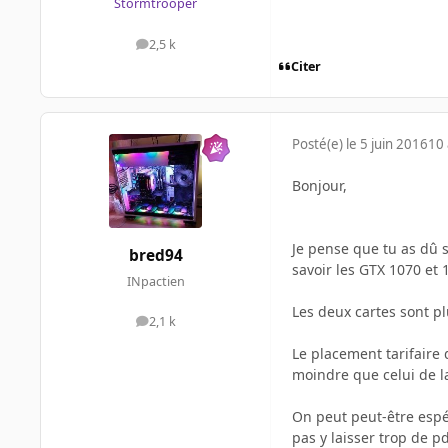
Stormtrooper
2,5 k
messages
Citer
Posté(e)
le 5 juin 2016
10 
Bonjour,
Je pense que tu as dû 
bred94
savoir les GTX 1070 et
INpactien
Les deux cartes sont p
2,1 k
messages
Le placement tarifaire 
moindre que celui de l
On peut peut-être espé
pas y laisser trop de 