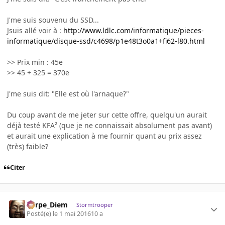
J'me suis souvenu du SSD...
Jsuis allé voir à :
http://www.ldlc.com/informatique/pieces-
informatique/disque-ssd/c4698/p1e48t3o0a1+fi62-l80.html
>> Prix min : 45e
>> 45 + 325 = 370e
J'me suis dit: "Elle est où l'arnaque?"
Du coup avant de me jeter sur cette offre, quelqu'un aurait
déjà testé KFA² (que je ne connaissait absolument pas avant)
et aurait une explication à me fournir quant au prix assez
(très) faible?
Citer
Carpe_Diem
Stormtrooper
Posté(e)
le 1 mai 2016
10 a