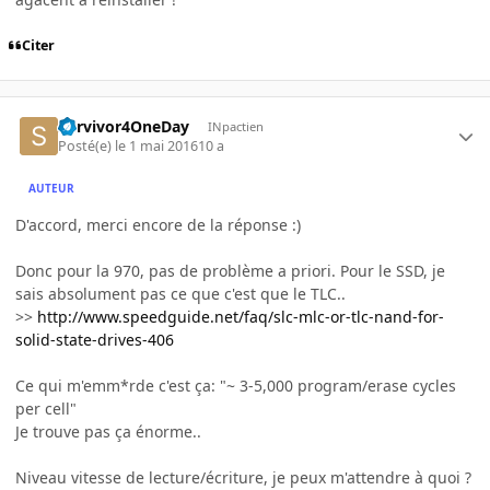
Citer
Survivor4OneDay
INpactien
Posté(e)
le 1 mai 2016
10 a
AUTEUR
D'accord, merci encore de la réponse :)
Donc pour la 970, pas de problème a priori. Pour le SSD, je
sais absolument pas ce que c'est que le TLC..
>>
http://www.speedguide.net/faq/slc-mlc-or-tlc-nand-for-
solid-state-drives-406
Ce qui m'emm*rde c'est ça: "~ 3-5,000 program/erase cycles
per cell"
Je trouve pas ça énorme..
Niveau vitesse de lecture/écriture, je peux m'attendre à quoi ?