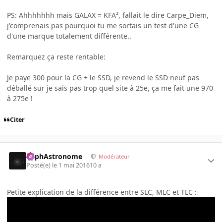
PS: Ahhhhhhh mais GALAX = KFA², fallait le dire Carpe_Diem,
j'comprenais pas pourquoi tu me sortais un test d'une CG
d'une marque totalement différente..
Remarquez ça reste rentable:
Je paye 300 pour la CG + le SSD, je revend le SSD neuf pas
déballé sur je sais pas trop quel site à 25e, ça me fait une 970
à 275e !
Citer
RaphAstronome
Modérateur
Posté(e)
le 1 mai 2016
10 a
Petite explication de la différence entre SLC, MLC et TLC :