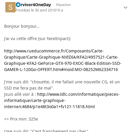
Survivor4OneDay
INpactien
Posté(e)
le 30 avril 2016
10 a
Bonjour bonjour...
J'ai vu cette offre (sur NextInpact):
http://www.rueducommerce.fr/Composants/Carte-
Graphique/Carte-Graphique-NVIDIA/KFA2/4957521-Carte-
Graphique-KFA2-GeForce-GTX-970-EXOC-Black-Edition-SSD-
GAMER-L-120Go-OFFERT.htm#moid:MO-08252M62334716
J'me suis dit: "chouette, il me fallait une nouvelle CG, et un
SSD me fera pas de mal".
Jsuis allé voir à :
http://www.ldlc.com/informatique/pieces-
informatique/carte-graphique-
interne/c4684/p1e48t3o0a1+fv121-11818.html
>> Prix min: 325e
J'me suis dit: "C'est franchement pas cher"