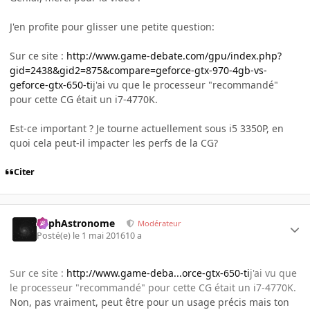
J'en profite pour glisser une petite question:
Sur ce site :
http://www.game-debate.com/gpu/index.php?
gid=2438&gid2=875&compare=geforce-gtx-970-4gb-vs-
geforce-gtx-650-ti
j'ai vu que le processeur "recommandé"
pour cette CG était un i7-4770K.
Est-ce important ? Je tourne actuellement sous i5 3350P, en
quoi cela peut-il impacter les perfs de la CG?
Citer
RaphAstronome
Modérateur
Posté(e)
le 1 mai 2016
10 a
Sur ce site :
http://www.game-deba...orce-gtx-650-ti
j'ai vu que
le processeur "recommandé" pour cette CG était un i7-4770K.
Non, pas vraiment, peut être pour un usage précis mais ton