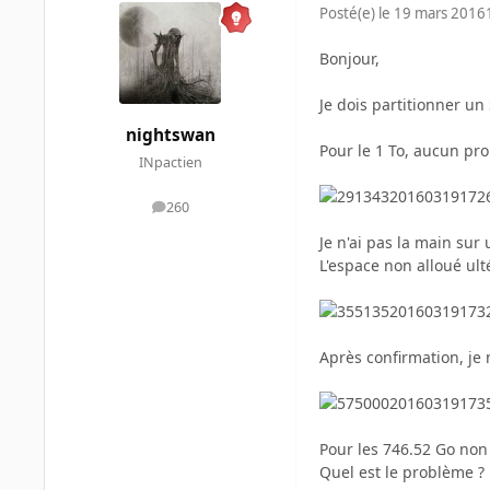
Posté(e)
le 19 mars 2016
Bonjour,
Je dois partitionner un
nightswan
Pour le 1 To, aucun prob
INpactien
260
messages
Je n'ai pas la main su
L'espace non alloué ult
Après confirmation, je 
Pour les 746.52 Go non a
Quel est le problème ? 