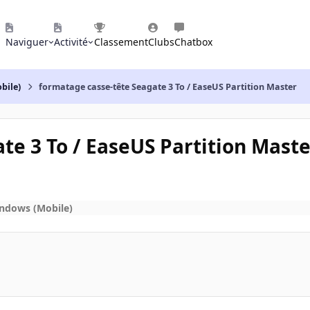
Naviguer
Activité
Classement
Clubs
Chatbox
bile)
formatage casse-tête Seagate 3 To / EaseUS Partition Master
te 3 To / EaseUS Partition Maste
ndows (Mobile)