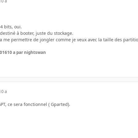
10 a
 bits, oui.
destiné à booter, juste du stockage.
 me permettre de jongler comme je veux avec la taille des partitions
2016
10 a
par nightswan
10 a
GPT, ce sera fonctionnel ( Gparted).