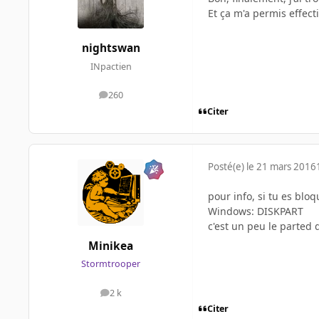
Et ça m'a permis effect
nightswan
INpactien
260
messages
Citer
Posté(e)
le 21 mars 2016
pour info, si tu es blo
Windows: DISKPART
c'est un peu le parted 
Minikea
Stormtrooper
2 k
messages
Citer