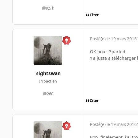
9,5 k
messages
Citer
Posté(e)
le 19 mars 2016
OK pour Gparted.
Y'a juste à télécharger 
nightswan
INpactien
260
messages
Citer
Posté(e)
le 19 mars 2016
Bon, finalement, j'ai t