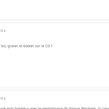
10 a
l'iso, graver et booter sur le CD ?
10 a
rouvé mon bonheur avec le gestionnaire de disque Windows, la conve