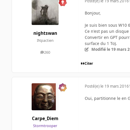
Posté(e)
le 19 mars 2016
Bonjour,
Je suis bien sous W10 64
Ce n'est pas un disque 
nightswan
Convertir en GPT pourra
INpactien
surface du 1 To).
Modifié
le 19 mars 
260
messages
Citer
Posté(e)
le 19 mars 2016
Oui, partitionne le en 
Carpe_Diem
Stormtrooper