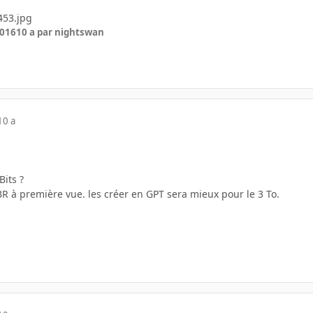
2016
10 a
par nightswan
10 a
Bits ?
R à première vue. les créer en GPT sera mieux pour le 3 To.