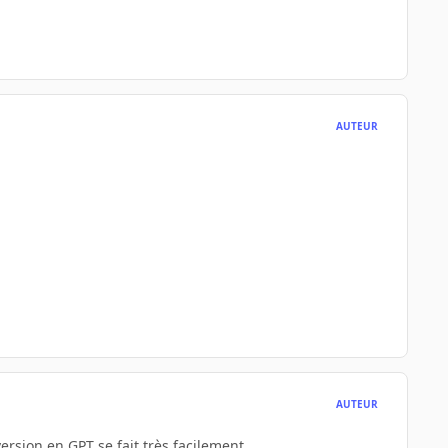
AUTEUR
AUTEUR
rsion en GPT se fait très facilement.