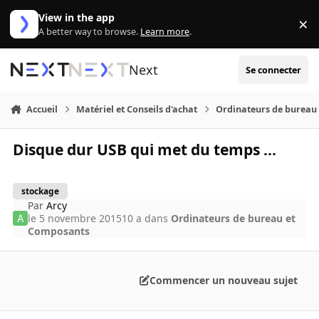
Aller au contenu
View in the app
×
Di
A better way to browse.
Learn more
.
Next
Se connecter
Accueil
Matériel et Conseils d'achat
Ordinateurs de bureau
Disque dur USB qui met du temps ...
stockage
Par
Arcy
le 5 novembre 2015
10 a
dans
Ordinateurs de bureau et
Composants
Commencer un nouveau sujet