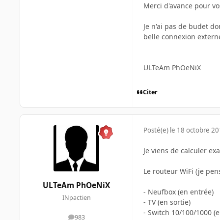
Merci d'avance pour vo
Je n'ai pas de budet do
belle connexion extern
ULTeAm PhOeNiX
Citer
Posté(e)
le 18 octobre 2
Je viens de calculer ex
Le routeur WiFi (je pens
ULTeAm PhOeNiX
- Neufbox (en entrée)
INpactien
- TV (en sortie)
- Switch 10/100/1000 (e
983
messages