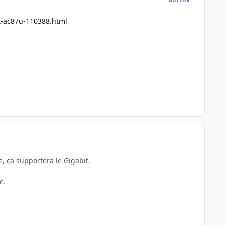
rt-ac87u-110388.html
, ça supportera le Gigabit.
e.