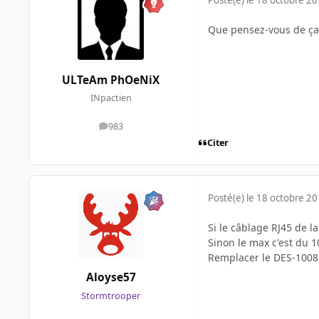
Posté(e)
le 18 octobre 2
Que pensez-vous de ça
ULTeAm PhOeNiX
INpactien
983
messages
Citer
Posté(e)
le 18 octobre 2
Si le câblage RJ45 de l
Sinon le max c'est du 
Remplacer le DES-1008D
Aloyse57
Stormtrooper