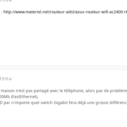
015
10 a
 :
http://www.materiel.net/routeur-adsl/asus-routeur-wifi-ac2400-
015
10 a
a maison n'est pas partagé avec le téléphone, alors pas de problème
100Mb (FastEthernet).
 par n'importe quel switch Gigabit fera déjà une grosse différenc