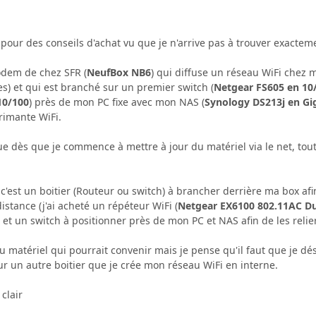
pour des conseils d'achat vu que je n'arrive pas à trouver exactem
odem de chez SFR (
NeufBox NB6
) qui diffuse un réseau WiFi chez 
es) et qui est branché sur un premier switch (
Netgear FS605 en 10
10/100
) près de mon PC fixe avec mon NAS (
Synology DS213j en Gi
rimante WiFi.
ue dès que je commence à mettre à jour du matériel via le net, tou
c'est un boitier (Routeur ou switch) à brancher derrière ma box afi
istance (j'ai acheté un répéteur WiFi (
Netgear EX6100 802.11AC D
 et un switch à positionner près de mon PC et NAS afin de les reli
 du matériel qui pourrait convenir mais je pense qu'il faut que je dé
sur un autre boitier que je crée mon réseau WiFi en interne.
 clair