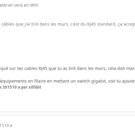
tériel sera en WiFi
 câbles que j'ai tiré dans les murs, c'est du RJ45 standard, ça acc
ué sur tes cables RJ45 que tu as tiré dans les murs, cela doit marqué
'équipements en filaire en mettant un switch gigabit, soit tu ajout
e 2015
10 a
par xillibit
015
10 a