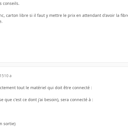
s conseils.
nc, carton libre si il faut y mettre le prix en attendant d'avoir la 
e.
015
10 a
actement tout le matériel qui doit être connecté :
e que c'est ce dont j'ai besoin), sera connecté à :
n sortie)