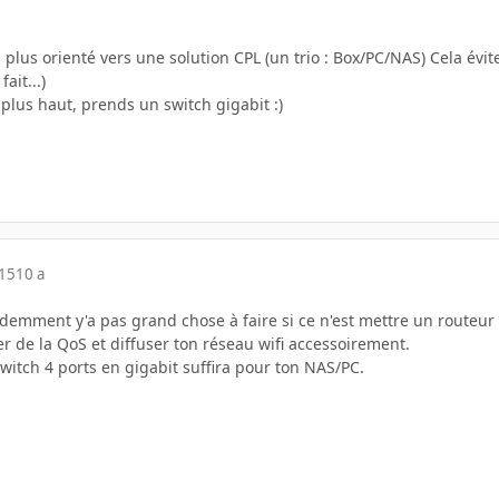
s plus orienté vers une solution CPL (un trio : Box/PC/NAS) Cela évi
ait...)
lus haut, prends un switch gigabit :)
015
10 a
demment y'a pas grand chose à faire si ce n'est mettre un routeur 
 de la QoS et diffuser ton réseau wifi accessoirement.
witch 4 ports en gigabit suffira pour ton NAS/PC.