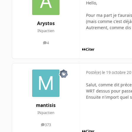
Hello,
Pour ma part je t'aurai
(mais comme c'est déjà f
Arystos
Autrement, comme dis p
INpactien
4
messages
Citer
Posté(e)
le 19 octobre 2
Salut, comme dit préce
WRT dessus pour passer
Ensuite n'import quel s
mantisis
INpactien
373
messages
Citer