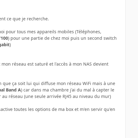
ent ce que je recherche.
moi pour tous mes appareils mobiles (Téléphones,
/100
) pour une partie de chez moi puis un second switch
gabit
)
t mon réseau est saturé et l'accès à mon NAS devient
n que ça soit lui qui diffuse mon réseau WiFi mais à une
ual Band A
) car dans ma chambre j'ai du mal à capter le
er au réseau (une seule arrivée RJ45 au niveau du mur)
sactive toutes les options de ma box et m'en servir qu'en