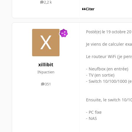
2,2 k
messages
Citer
Posté(e)
le 19 octobre 2
Je viens de calculer ex
Le routeur WiFi (je pens
xillibit
- Neufbox (en entrée)
INpactien
- TV (en sortie)
- Switch 10/100/1000 (e
351
messages
Ensuite, le switch 10/1
- PC fixe
- NAS