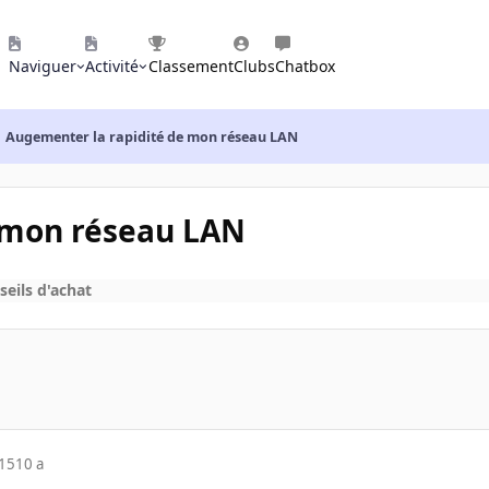
Naviguer
Activité
Classement
Clubs
Chatbox
Augementer la rapidité de mon réseau LAN
 mon réseau LAN
seils d'achat
015
10 a