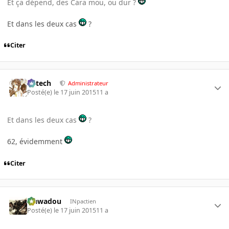
Et ça dépend, des Cara mou, ou dur ?
Et dans les deux cas
?
Citer
Edtech
Administrateur
Posté(e)
le 17 juin 2015
11 a
Et dans les deux cas
?
62, évidemment
Citer
wawadou
INpactien
Posté(e)
le 17 juin 2015
11 a