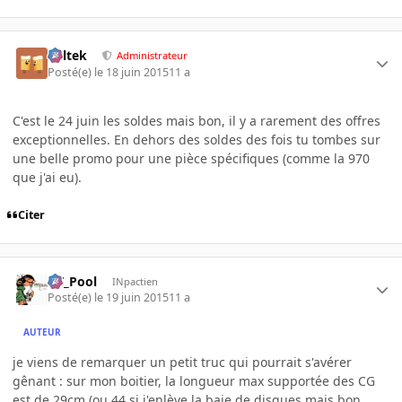
Soltek
Administrateur
Posté(e)
le 18 juin 2015
11 a
C'est le 24 juin les soldes mais bon, il y a rarement des offres
exceptionnelles. En dehors des soldes des fois tu tombes sur
une belle promo pour une pièce spécifiques (comme la 970
que j'ai eu).
Citer
DT_Pool
INpactien
Posté(e)
le 19 juin 2015
11 a
AUTEUR
je viens de remarquer un petit truc qui pourrait s'avérer
gênant : sur mon boitier, la longueur max supportée des CG
est de 29cm (ou 44 si j'enlève la baie de disques mais bon...