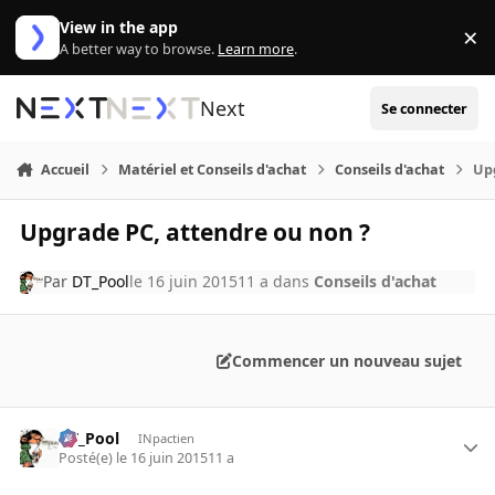
Aller au contenu
View in the app
×
Di
A better way to browse.
Learn more
.
Next
Se connecter
Accueil
Matériel et Conseils d'achat
Conseils d'achat
Up
Upgrade PC, attendre ou non ?
Par
DT_Pool
le 16 juin 2015
11 a
dans
Conseils d'achat
Commencer un nouveau sujet
DT_Pool
INpactien
Posté(e)
le 16 juin 2015
11 a