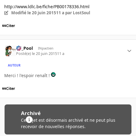
http://www.ldlc.be/fiche/PB00178336.html
Modifié
le 20 juin 2015
11 a
par LostSoul
Citer
DT_Pool
INpactien
Posté(e)
le 20 juin 2015
11 a
AUTEUR
Merci ! l'espoir renaît !
Citer
Archivé
Ce sujet est désormais archivé et ne peut plus
recevoir de nouvelles réponses.