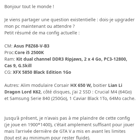
Bonjour tout le monde !
Je viens partager une question existentielle : dois-je upgrader
mon pc maintenant ou attendre ?
Petit résumé de ma config actuelle :
CM:
Asus P8Z68-V-B3
Proc:
Core i5 2500K
Ram:
Kit dual channel DDR3 Ripjaws, 2 x 4 Go, PC3-12800,
Cas 9, G.Skill
CG:
XFX 5850 Black Edition 1Go
Autres: Alim modulaire Corsair
HX 650 W,
boitier
Lian Li
Dragon Lord K62
, côté disques, j'ai 2 SSD : Crucial M4 (64Go)
et Samsung Serie 840 (250Go), 1 Caviar Black 1To, 64Mo cache.
Jusqu'à présent, je n'avais pas à me plaindre de cette config
(je joue en 1900*1400), c'était amplement suffisant pour jouer
mais l'arrivée dernière de GTA V a mis en avant les limites
(tout est au minimum pour rester fluide).