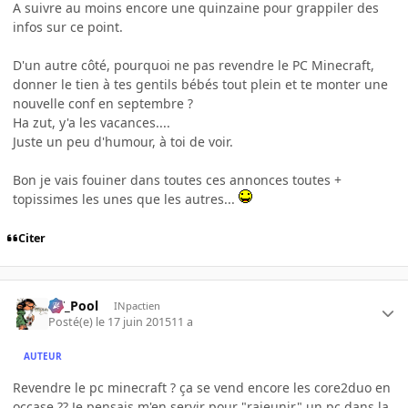
A suivre au moins encore une quinzaine pour grappiler des
infos sur ce point.
D'un autre côté, pourquoi ne pas revendre le PC Minecraft,
donner le tien à tes gentils bébés tout plein et te monter une
nouvelle conf en septembre ?
Ha zut, y'a les vacances....
Juste un peu d'humour, à toi de voir.
Bon je vais fouiner dans toutes ces annonces toutes +
topissimes les unes que les autres...
Citer
DT_Pool
INpactien
Posté(e)
le 17 juin 2015
11 a
AUTEUR
Revendre le pc minecraft ? ça se vend encore les core2duo en
occase ?? Je pensais m'en servir pour "rajeunir" un pc dans la