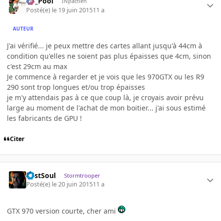
DT_Pool
INpactien
Posté(e)
le 19 juin 2015
11 a
AUTEUR
J'ai vérifié... je peux mettre des cartes allant jusqu'à 44cm à
condition qu'elles ne soient pas plus épaisses que 4cm, sinon
c'est 29cm au max
Je commence à regarder et je vois que les 970GTX ou les R9
290 sont trop longues et/ou trop épaisses
je m'y attendais pas à ce que coup là, je croyais avoir prévu
large au moment de l'achat de mon boitier... j'ai sous estimé
les fabricants de GPU !
Citer
LostSoul
Stormtrooper
Posté(e)
le 20 juin 2015
11 a
GTX 970 version courte, cher ami