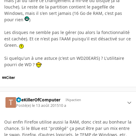
mais j'ai du faire ce changement à mi-vie du disque (à la
louche). Le reste de la partition contient le pagefile de
Windows, mais il s'en sert jamais (16 Go de RAM, c'est pas
pour rien
)
Les disques ne semble pas le gérer (ou alors la fonctionnalité
est cachée). Et ce n'est pas l'AAM puisqu'il est désactivé sur ce
Green.
Si quelqu'un à une astuce (c'est un WD20EARS) ? L'utilitaire
pourri de WD ?
Citer
TheKillerOfComputer
INpactien
Posté(e)
le 13 août 2015
10 a
Oui enfin Firefox utilise aussi la RAM, donc c'est au bonheur la
chance. Si le Blue est "protégé" ça peut être par un mix entre
le swap, Firefox, d'autres logiciels, le TEMP de Windows, etc.