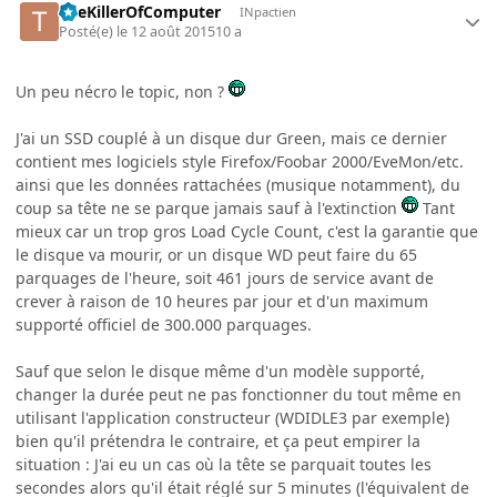
TheKillerOfComputer
INpactien
Posté(e)
le 12 août 2015
10 a
Un peu nécro le topic, non ?
J'ai un SSD couplé à un disque dur Green, mais ce dernier
contient mes logiciels style Firefox/Foobar 2000/EveMon/etc.
ainsi que les données rattachées (musique notamment), du
coup sa tête ne se parque jamais sauf à l'extinction
Tant
mieux car un trop gros Load Cycle Count, c'est la garantie que
le disque va mourir, or un disque WD peut faire du 65
parquages de l'heure, soit 461 jours de service avant de
crever à raison de 10 heures par jour et d'un maximum
supporté officiel de 300.000 parquages.
Sauf que selon le disque même d'un modèle supporté,
changer la durée peut ne pas fonctionner du tout même en
utilisant l'application constructeur (WDIDLE3 par exemple)
bien qu'il prétendra le contraire, et ça peut empirer la
situation : J'ai eu un cas où la tête se parquait toutes les
secondes alors qu'il était réglé sur 5 minutes (l'équivalent de