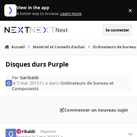
Aller au contenu
View in the app
×
Di
A better way to browse.
Learn more
.
Next
Se connecter
Accueil
Matériel et Conseils d'achat
Ordinateurs de bureau
Disques durs Purple
Par
Garibaldi
le 7 mai 2015
11 a
dans
Ordinateurs de bureau et
Composants
Commencer un nouveau sujet
Garibaldi
INpactien
Posté(e)
le 7 mai 2015
11 a