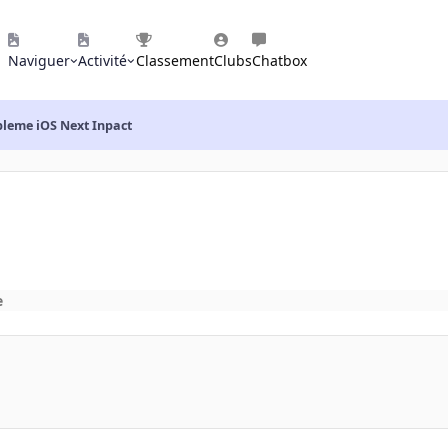
Naviguer
Activité
Classement
Clubs
Chatbox
leme iOS Next Inpact
e