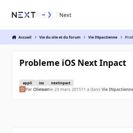
Aller au contenu
Next
Accueil
Vie du site et du forum
Vie INpactienne
Prob
Probleme iOS Next Inpact
appli
ios
nextinpact
Par
Oliewan
le 23 mars 2015
11 a
dans
Vie INpactienn