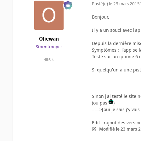
Posté(e)
le 23 mars 2015
Bonjour,
Il y a un souci avec l'a
Oliewan
Depuis la dernière mise
Stormtrooper
Symptômes : l'app se la
Testé sur un iphone 6 en
3 k
messages
Si quelqu'un a une pist
Sinon j'ai testé le sit
(ou pas
)
===>[oui je sais j'y vais
Edit : rajout des versio
Modifié
le 23 mars 