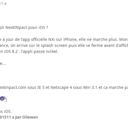
11 a
ppli NextINpact pour iOS ?
 à jour de l'app officielle NXi sur iPhone, elle ne marche plus. Mon
nce, on arrive sur le splash screen puis elle se ferme avant d'affic
 iOS 8.2 : l'appli passe nickel.
e...
e nextinpact.com sous IE 5 et Netscape 4 sous Win 3.1 et ca marche 
]
ns iOS.
2015
11 a
par Oliewan