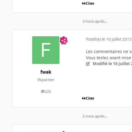
Citer
3 mois après...
Posté(e)
le 10 juillet 2015
Les commentaires ne se
Vous testez avant mise
Modifié
le 10 juillet
fwak
INpactien
225
messages
Citer
2 mois après...