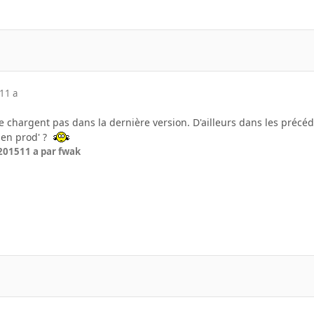
11 a
 chargent pas dans la dernière version. D'ailleurs dans les précéd
 en prod' ?
 2015
11 a
par fwak