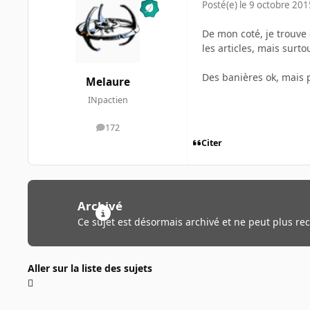
Posté(e)
le 9 octobre 201
De mon coté, je trouve 
les articles, mais surto
Des banières ok, mais 
Melaure
INpactien
172
messages
Citer
Archivé
Ce sujet est désormais archivé et ne peut plus re
Aller sur la liste des sujets