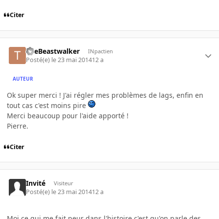
Citer
TheBeastwalker
INpactien
Posté(e)
le 23 mai 2014
12 a
AUTEUR
Ok super merci ! J'ai régler mes problèmes de lags, enfin en
tout cas c'est moins pire
Merci beaucoup pour l'aide apporté !
Pierre.
Citer
Invité
Visiteur
Posté(e)
le 23 mai 2014
12 a
Moi ce qui me fait peur dans l'histoire c'est qu'on parle des