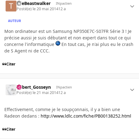
TheBeastwalker
INpactien
Posté(e)
le 20 mai 2014
12 a
AUTEUR
Mon ordinateur est un Samsung NP350E7C-S07FR Série 3 ! Je
précise aussi je suis débutant et non expert dans tout ce qui
concerne l'informatique
En tout cas, je n'ai plus eu le crash
de S Agent ni de CCC.
Citer
Gilbert_Gosseyn
INpactien
Posté(e)
le 21 mai 2014
12 a
Effectivement, comme je le soupçonnais, il y a bien une
Radeon dedans :
http://www.ldlc.com/fiche/PB00138252.html
Citer