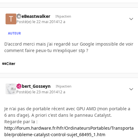
TheBeastwalker
INpactien
Posté(e)
le 22 mai 2014
12 a
AUTEUR
D'accord merci mais j'ai regardé sur Google impossible de voir
comment faire peux-tu m'expliquer stp ?
Citer
Gilbert_Gosseyn
INpactien
Posté(e)
le 23 mai 2014
12 a
Je n'ai pas de portable récent avec GPU AMD (mon portable a
6 ans d'age). A priori c'est dans le panneau Catalyst.
Regarde par la :
http://forum.hardware.fr/hfr/OrdinateursPortables/Transporta
ble/probleme-catalyst-control-sujet_68495_1.htm