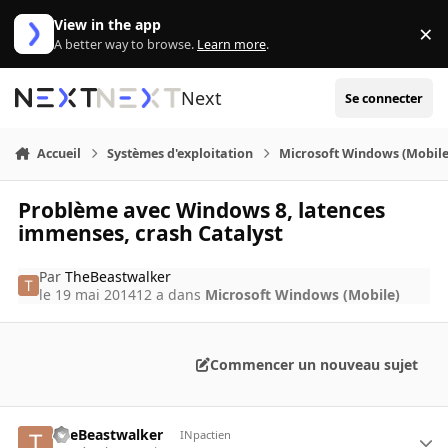
Aller au contenu
View in the app
×
Di
A better way to browse.
Learn more
.
Next
Se connecter
Accueil
Systèmes d'exploitation
Microsoft Windows (Mobile
Problème avec Windows 8, latences
immenses, crash Catalyst
Par
TheBeastwalker
le 19 mai 2014
12 a
dans
Microsoft Windows (Mobile)
Commencer un nouveau sujet
TheBeastwalker
INpactien