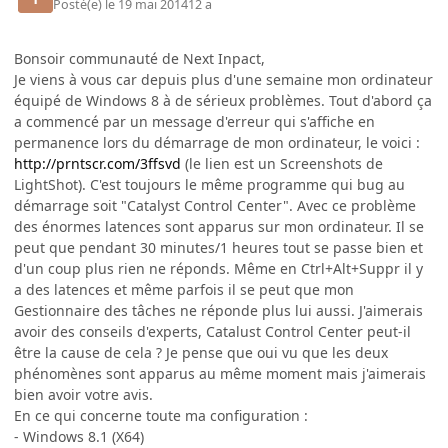
Posté(e)
le 19 mai 2014
12 a
Bonsoir communauté de Next Inpact,
Je viens à vous car depuis plus d'une semaine mon ordinateur
équipé de Windows 8 à de sérieux problèmes. Tout d'abord ça
a commencé par un message d'erreur qui s'affiche en
permanence lors du démarrage de mon ordinateur, le voici :
http://prntscr.com/3ffsvd
(le lien est un Screenshots de
LightShot). C'est toujours le même programme qui bug au
démarrage soit "Catalyst Control Center". Avec ce problème
des énormes latences sont apparus sur mon ordinateur. Il se
peut que pendant 30 minutes/1 heures tout se passe bien et
d'un coup plus rien ne réponds. Même en Ctrl+Alt+Suppr il y
a des latences et même parfois il se peut que mon
Gestionnaire des tâches ne réponde plus lui aussi. J'aimerais
avoir des conseils d'experts, Catalust Control Center peut-il
être la cause de cela ? Je pense que oui vu que les deux
phénomènes sont apparus au même moment mais j'aimerais
bien avoir votre avis.
En ce qui concerne toute ma configuration :
- Windows 8.1 (X64)