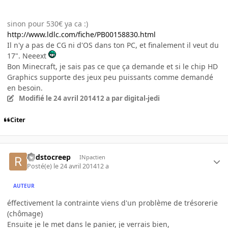
sinon pour 530€ ya ca :)
http://www.ldlc.com/fiche/PB00158830.html
Il n'y a pas de CG ni d'OS dans ton PC, et finalement il veut du
17". Neeext
Bon Minecraft, je sais pas ce que ça demande et si le chip HD
Graphics supporte des jeux peu puissants comme demandé
en besoin.
Modifié
le 24 avril 2014
12 a
par digital-jedi
Citer
Redstocreep
INpactien
Posté(e)
le 24 avril 2014
12 a
AUTEUR
éffectivement la contrainte viens d'un problème de trésorerie
(chômage)
Ensuite je le met dans le panier, je verrais bien,