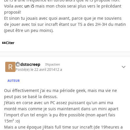
Voila avec
un i5
mais mon choix serai plus vers le précédant
proposé!
Et sinon tu jouais avec quoi avant, parce que je me souviens
de jouer avec toi sur incraft étant sur TS a des 2H-3H du matin
(peut être un peu moins).
Citer
Redstocreep
INpactien
Posté(e)
le 22 avril 2014
12 a
AUTEUR
Oui éffectivement j'ai eu ma période geek, mais ma vie ne
peut pas se basé la dessus.
J'étais en corse avec un PC assez puissant qu'un ami ma
monté mais comme je suis maintenant dans un mini apart
l'import d'un tel engin 'a pu être possible (mon apart fais
15m² :o)
Mais a une époque j'étais full time sur incraft (de 19heures a