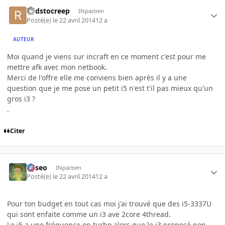
Redstocreep
INpactien
Posté(e)
le 22 avril 2014
12 a
AUTEUR
Moi quand je viens sur incraft en ce moment c'est pour me
mettre afk avec mon netbook.
Merci de l'offre elle me conviens bien après il y a une
question que je me pose un petit i5 n'est t'il pas mieux qu'un
gros i3 ?
.
Citer
Asseo
INpactien
Posté(e)
le 22 avril 2014
12 a
Pour ton budget en tout cas moi j'ai trouvé que des i5-3337U
qui sont enfaite comme un i3 ave 2core 4thread.
Le i5 a une fréquence en turbo alors que le i3 proposé non.