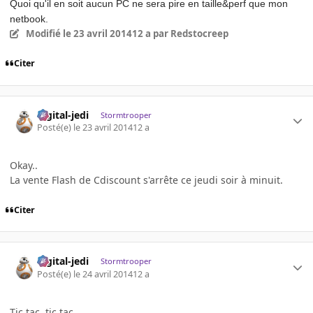
Quoi qu'il en soit aucun PC ne sera pire en taille&perf que mon
netbook.
Modifié
le 23 avril 2014
12 a
par Redstocreep
Citer
digital-jedi
Stormtrooper
Posté(e)
le 23 avril 2014
12 a
Okay..
La vente Flash de Cdiscount s'arrête ce jeudi soir à minuit.
Citer
digital-jedi
Stormtrooper
Posté(e)
le 24 avril 2014
12 a
Tic tac, tic tac.