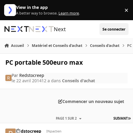
Aller au contenu
View in the app
×
Di
A better way to browse.
Learn more
.
Next
Se connecter
Accueil
Matériel et Conseils d'achat
Conseils d'achat
PC
PC portable 500euro max
Par
Redstocreep
le 22 avril 2014
12 a
dans
Conseils d'achat
Commencer un nouveau sujet
PAGE 1 SUR 2
SUIVANT
Redstocreep
INpactien