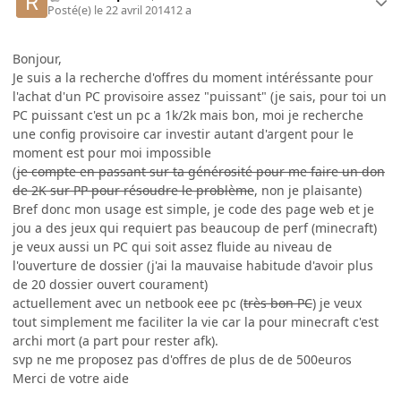
Posté(e)
le 22 avril 2014
12 a
Bonjour,
Je suis a la recherche d'offres du moment intéréssante pour
l'achat d'un PC provisoire assez "puissant" (je sais, pour toi un
PC puissant c'est un pc a 1k/2k mais bon, moi je recherche
une config provisoire car investir autant d'argent pour le
moment est pour moi impossible
(
je compte en passant sur ta générosité pour me faire un don
de 2K sur PP pour résoudre le problème
, non je plaisante)
Bref donc mon usage est simple, je code des page web et je
jou a des jeux qui requiert pas beaucoup de perf (minecraft)
je veux aussi un PC qui soit assez fluide au niveau de
l'ouverture de dossier (j'ai la mauvaise habitude d'avoir plus
de 20 dossier ouvert courament)
actuellement avec un netbook eee pc (
très bon PC
) je veux
tout simplement me faciliter la vie car la pour minecraft c'est
archi mort (a part pour rester afk).
svp ne me proposez pas d'offres de plus de de 500euros
Merci de votre aide