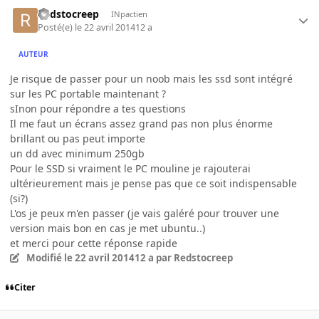
Redstocreep
INpactien
Posté(e)
le 22 avril 2014
12 a
AUTEUR
Je risque de passer pour un noob mais les ssd sont intégré
sur les PC portable maintenant ?
sInon pour répondre a tes questions
Il me faut un écrans assez grand pas non plus énorme
brillant ou pas peut importe
un dd avec minimum 250gb
Pour le SSD si vraiment le PC mouline je rajouterai
ultérieurement mais je pense pas que ce soit indispensable
(si?)
L'os je peux m'en passer (je vais galéré pour trouver une
version mais bon en cas je met ubuntu..)
et merci pour cette réponse rapide
Modifié
le 22 avril 2014
12 a
par Redstocreep
Citer