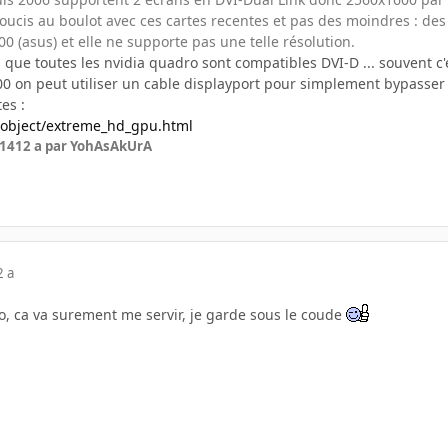
oucis au boulot avec ces cartes recentes et pas des moindres : des
00 (asus) et elle ne supporte pas une telle résolution.
 que toutes les nvidia quadro sont compatibles DVI-D ... souvent c'es
00 on peut utiliser un cable displayport pour simplement bypasser 
es :
/object/extreme_hd_gpu.html
014
12 a
par YohAsAkUrA
2 a
fo, ca va surement me servir, je garde sous le coude