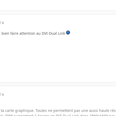
2 a
, bien faire attention au DVI-Dual Link
2 a
t ta carte graphique. Toutes ne permettent pas une aussi haute réso
is 2006 supportent 2 écrans en DVI-Dual Link donc 2560x1600 par s