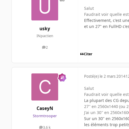
Salut
Faudrait voir quelle es
Effectivement, c'est un
et un 27" en FullHD c'es
usky
INpactien
2
messages
Citer
Posté(e)
le 2 mars 2014
1
Salut
Faudrait voir quelle es
La plupart des CG depu
27'' en 2560x1440 (ou 2
CaseyN
J'ai un 30'' en 2560x160
Stormtrooper
Sur un 30" en 2560x1600
les éléments trop peti
3,6 k
messages