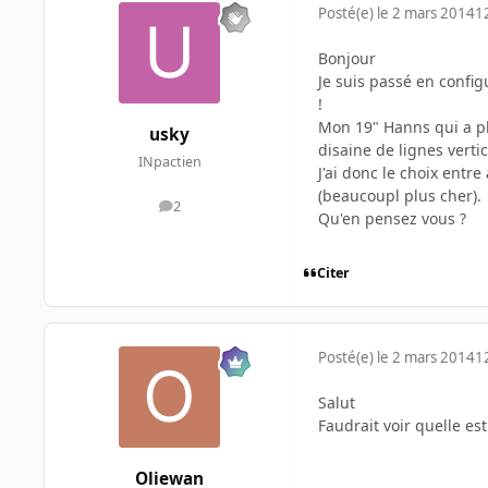
Posté(e)
le 2 mars 2014
1
Bonjour
Je suis passé en config
!
Mon 19" Hanns qui a pl
usky
disaine de lignes verti
INpactien
J'ai donc le choix ent
(beaucoupl plus cher).
2
messages
Qu'en pensez vous ?
Citer
Posté(e)
le 2 mars 2014
1
Salut
Faudrait voir quelle es
Oliewan