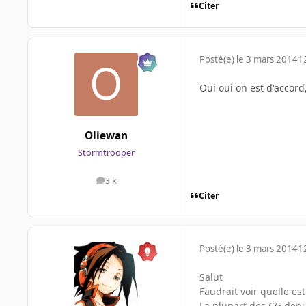
Citer
Posté(e)
le 3 mars 2014
1
Oui oui on est d'accord
Oliewan
Stormtrooper
3 k
messages
Citer
Posté(e)
le 3 mars 2014
1
Salut
Faudrait voir quelle es
La plupart des CG depu