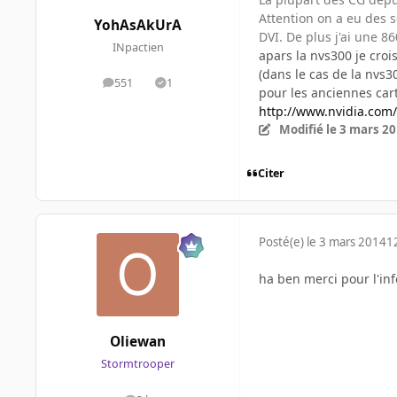
Attention on a eu des s
YohAsAkUrA
DVI. De plus j'ai une 86
INpactien
apars la nvs300 je crois
(dans le cas de la nvs3
551
1
messages
Solutions
pour les anciennes cart
http://www.nvidia.com
Modifié
le 3 mars 2
Citer
Posté(e)
le 3 mars 2014
1
ha ben merci pour l'in
Oliewan
Stormtrooper