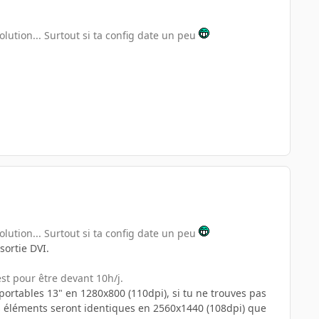
lution... Surtout si ta config date un peu
lution... Surtout si ta config date un peu
ortie DVI.
est pour être devant 10h/j.
portables 13" en 1280x800 (110dpi), si tu ne trouves pas
les éléments seront identiques en 2560x1440 (108dpi) que