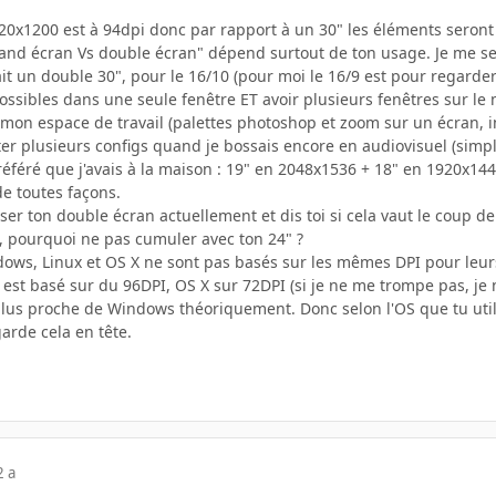
20x1200 est à 94dpi donc par rapport à un 30" les éléments seront 
rand écran Vs double écran" dépend surtout de ton usage. Je me sen
it un double 30", pour le 16/10 (pour moi le 16/9 est pour regarder 
 possibles dans une seule fenêtre ET avoir plusieurs fenêtres sur l
r mon espace de travail (palettes photoshop et zoom sur un écran, 
ster plusieurs configs quand je bossais encore en audiovisuel (simpl
féré que j'avais à la maison : 19" en 2048x1536 + 18" en 1920x1440
de toutes façons.
iser ton double écran actuellement et dis toi si cela vaut le coup de
 pourquoi ne pas cumuler avec ton 24" ?
dows, Linux et OS X ne sont pas basés sur les mêmes DPI pour leurs
st basé sur du 96DPI, OS X sur 72DPI (si je ne me trompe pas, je n'
 plus proche de Windows théoriquement. Donc selon l'OS que tu util
arde cela en tête.
2 a