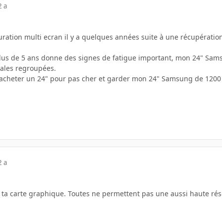
2 a
uration multi ecran il y a quelques années suite à une récupération
us de 5 ans donne des signes de fatigue important, mon 24" Sams
cales regroupées.
re acheter un 24" pour pas cher et garder mon 24" Samsung de 120
2 a
t ta carte graphique. Toutes ne permettent pas une aussi haute réso