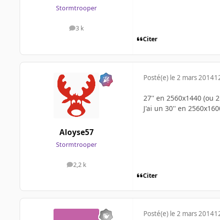
Stormtrooper
3 k
messages
Citer
Posté(e)
le 2 mars 2014
1
27'' en 2560x1440 (ou 2
J'ai un 30'' en 2560x160
Aloyse57
Stormtrooper
2,2 k
messages
Citer
Posté(e)
le 2 mars 2014
1