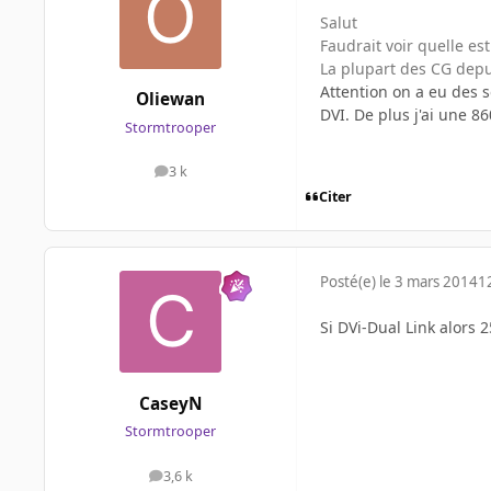
Salut
Faudrait voir quelle es
La plupart des CG depu
Attention on a eu des s
Oliewan
DVI. De plus j'ai une 86
Stormtrooper
3 k
messages
Citer
Posté(e)
le 3 mars 2014
1
Si DVi-Dual Link alors 2
CaseyN
Stormtrooper
3,6 k
messages