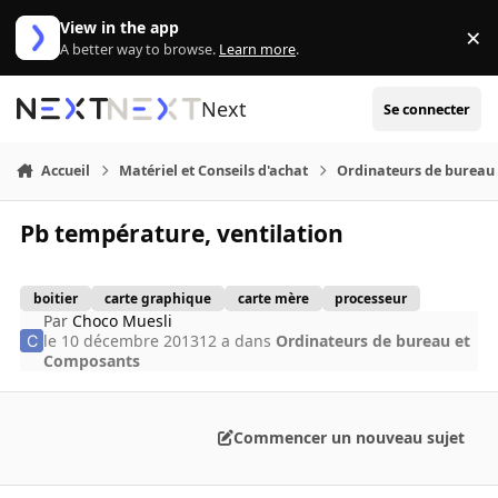
Aller au contenu
View in the app
×
Di
A better way to browse.
Learn more
.
Next
Se connecter
Accueil
Matériel et Conseils d'achat
Ordinateurs de bureau
Pb température, ventilation
boitier
carte graphique
carte mère
processeur
Par
Choco Muesli
le 10 décembre 2013
12 a
dans
Ordinateurs de bureau et
Composants
Commencer un nouveau sujet