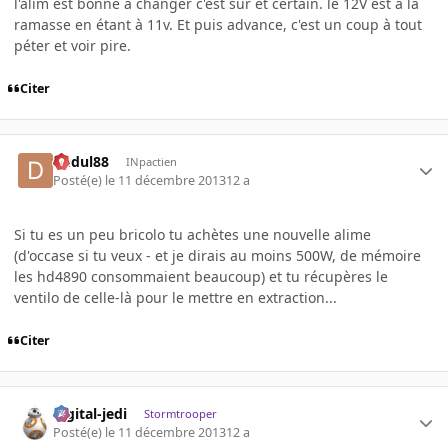
l'alim est bonne a changer c'est sur et certain. le 12V est à la
ramasse en étant à 11v. Et puis advance, c'est un coup à tout
péter et voir pire.
Citer
dudul88
INpactien
Posté(e)
le 11 décembre 2013
12 a
Si tu es un peu bricolo tu achètes une nouvelle alime
(d'occase si tu veux - et je dirais au moins 500W, de mémoire
les hd4890 consommaient beaucoup) et tu récupères le
ventilo de celle-là pour le mettre en extraction...
Citer
digital-jedi
Stormtrooper
Posté(e)
le 11 décembre 2013
12 a