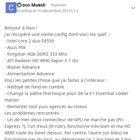
Choco Muesli
INpactien
Posté(e)
le 10 décembre 2013
12 a
Bonjour à tous !
j'ai récupéré une vieille config dont voici les spef. ;
- Intel core 2 duo E6550
- Asus P5k
- Kingston 4Gb DDR2 333 Mhz
- ATI Radeon HD 4890 Vapor-X 1 Go
- Boitier Advance
- Alimentaition Advance
Voici les petites chose que j'ai faites à l'intérieur :
- Nettoyé de fond en comble
- Changé la pâthe thermique pour de la E1 Essential cooler
master
- Remonter tout puis agencer au mieux
Les problèmes rencontrés :
- Un de mes deux connecteur de GPU ne marche pas (Pci
Express ?), l'un d'eux (le noir), fonctionne très bien et ma HD
4890 roule du toner dessus. Par contre, l'autre (un bleu) ne
fonctionne pas du tout, au démarrage j'ai 1 bip long et 3 bip